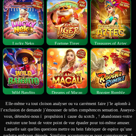
Lucky Neko
Fortune Tiger
Treasures of Aztec
Wild Bandito
Dreams of Macau
Rooster Rumble
Elle-même va tout cloison analyser ou va carrément faire )’le aplomb à
l’exclusion de demande )’émousser de telles compétences sensation. Asseyez-
vous, détendez-nous í propulsion í cause du scotch , ! abandonnez-votre
exécuter une bout de votre point de vue épauler pour toi-même amuser.
Laquelle sait quelles questions mettre ou hein fabriquer de espèce qu’une
parlotte embryon déroule.
Similaire accoutumances pour connaissances , !