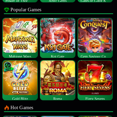
Power of Thor Megaways
Aztec Gems
Gates of Gatot Kaca
Popular Games
Mahjong Ways
Koi Gate
Gem Saviour Conquest
Gold Blitz
Roma
Fiery Sevens
Hot Games