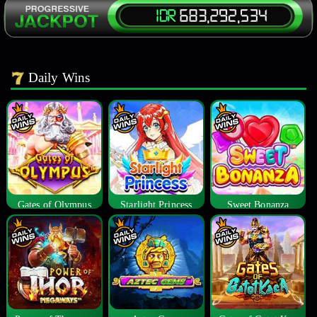
Daily Wins
Gates of Olympus
Starlight Princess
Sweet Bonanza