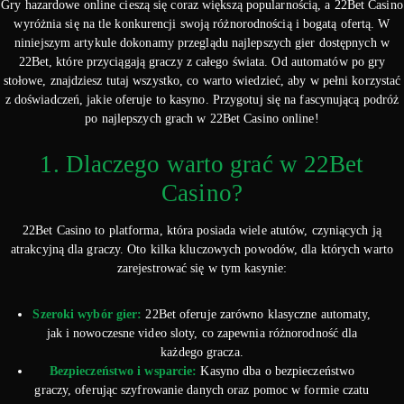
Gry hazardowe online cieszą się coraz większą popularnością, a 22Bet Casino
wyróżnia się na tle konkurencji swoją różnorodnością i bogatą ofertą. W
niniejszym artykule dokonamy przeglądu najlepszych gier dostępnych w
22Bet, które przyciągają graczy z całego świata. Od automatów po gry
stołowe, znajdziesz tutaj wszystko, co warto wiedzieć, aby w pełni korzystać
z doświadczeń, jakie oferuje to kasyno. Przygotuj się na fascynującą podróż
po najlepszych grach w 22Bet Casino online!
1. Dlaczego warto grać w 22Bet
Casino?
22Bet Casino to platforma, która posiada wiele atutów, czyniących ją
atrakcyjną dla graczy. Oto kilka kluczowych powodów, dla których warto
zarejestrować się w tym kasynie:
Szeroki wybór gier:
22Bet oferuje zarówno klasyczne automaty,
jak i nowoczesne video sloty, co zapewnia różnorodność dla
każdego gracza.
Bezpieczeństwo i wsparcie:
Kasyno dba o bezpieczeństwo
graczy, oferując szyfrowanie danych oraz pomoc w formie czatu