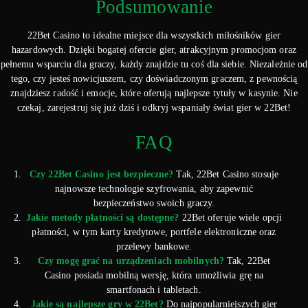
Podsumowanie
22Bet Casino to idealne miejsce dla wszystkich miłośników gier
hazardowych. Dzięki bogatej ofercie gier, atrakcyjnym promocjom oraz
pełnemu wsparciu dla graczy, każdy znajdzie tu coś dla siebie. Niezależnie od
tego, czy jesteś nowicjuszem, czy doświadczonym graczem, z pewnością
znajdziesz radość i emocje, które oferują najlepsze tytuły w kasynie. Nie
czekaj, zarejestruj się już dziś i odkryj wspaniały świat gier w 22Bet!
FAQ
Czy 22Bet Casino jest bezpieczne?
Tak, 22Bet Casino stosuje
najnowsze technologie szyfrowania, aby zapewnić
bezpieczeństwo swoich graczy.
Jakie metody płatności są dostępne?
22Bet oferuje wiele opcji
płatności, w tym karty kredytowe, portfele elektroniczne oraz
przelewy bankowe.
Czy mogę grać na urządzeniach mobilnych?
Tak, 22Bet
Casino posiada mobilną wersję, która umożliwia grę na
smartfonach i tabletach.
Jakie są najlepsze gry w 22Bet?
Do najpopularniejszych gier