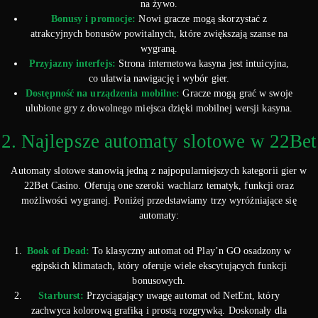
na żywo.
Bonusy i promocje:
Nowi gracze mogą skorzystać z
atrakcyjnych bonusów powitalnych, które zwiększają szanse na
wygraną.
Przyjazny interfejs:
Strona internetowa kasyna jest intuicyjna,
co ułatwia nawigację i wybór gier.
Dostępność na urządzenia mobilne:
Gracze mogą grać w swoje
ulubione gry z dowolnego miejsca dzięki mobilnej wersji kasyna.
2. Najlepsze automaty slotowe w 22Bet
Automaty slotowe stanowią jedną z najpopularniejszych kategorii gier w
22Bet Casino. Oferują one szeroki wachlarz tematyk, funkcji oraz
możliwości wygranej. Poniżej przedstawiamy trzy wyróżniające się
automaty:
Book of Dead:
To klasyczny automat od Play’n GO osadzony w
egipskich klimatach, który oferuje wiele ekscytujących funkcji
bonusowych.
Starburst:
Przyciągający uwagę automat od NetEnt, który
zachwyca kolorową grafiką i prostą rozgrywką. Doskonały dla