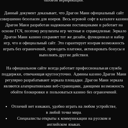
базовой верификации.
Данный документ доказывает, что Драгон Мани официальный сайт
совершенно безопасен для юзеров. Весь игровой софт в каталоге казино
Драгон Мани разработан надежными поставщиками и работает на
основе ГСЧ, поэтому результаты игр честные и справедливые. Зеркало
Драгон Мани казино сохраняет тот же дизайн, функционал и набор
игр, что и официальный сайт. Это гарантирует юзерам возможность
играть без ограничений, проводить платежи, активировать бонусы и
выполнять другие действия.
На официальном сайте всегда работает профессиональная служба
поддержки, отвечающая круглосуточно. Админы казино Драгон Мани
регулярно разрабатывают зеркала площадки. Драгон Мани зеркала
являются альтернативными веб-страницами, дающими возможность
обойти блокировки и пользоваться казино без ограничений.
Отличий нет никаких, удобно играть на любом устройстве,
в любой точке мира.
Специалисты открыты к коммуникации на русском и
английском языках.