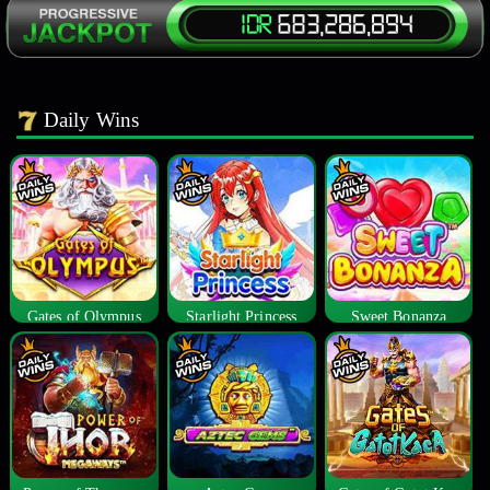
Daily Wins
Gates of Olympus
Starlight Princess
Sweet Bonanza