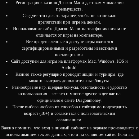
Регистрация в казино Драгон Мани дает вам множество
преимуществ.
Следует это сделать заранее, чтобы не возникало
препятствий при игре на деньги.
Использование сайта Драгон Мани на телефонах ничем не
отличается от игры на компьютере.
Все представленные в доступе игры являются
сертифицированными и разработаны известными
поставщиками.
Сайт доступен для игры на платформах Mac, Windows, IOS и
Android.
Казино также регулярно проводит акции и турниры, где
можно выиграть дополнительные бонусы.
Разнообразие игр, щедрые бонусы, безопасность и удобство
использования – все это и многое другое ждет вас на
официальном сайте Dragonmoney.
После выбора любого из способов необходимо подтвердить
возраст (18+) и согласиться с пользовательским
соглашением.
Важно помнить, что вход в личный кабинет на зеркале производится с
использованием тех же данных, что и на основном сайте. Если вы