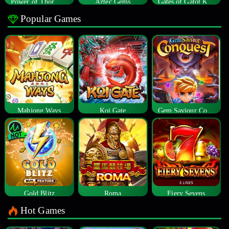
Power of Thor Megaways
Aztec Gems
Gates of Gatot Kaca
Popular Games
Mahjong Ways
Koi Gate
Gem Saviour Conquest
Gold Blitz
Roma
Fiery Sevens
Hot Games