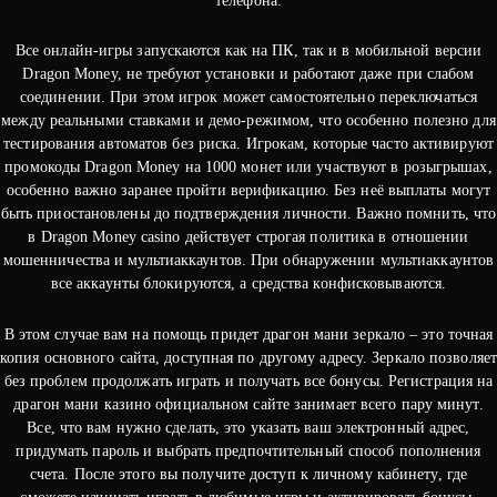
телефона.
Все онлайн-игры запускаются как на ПК, так и в мобильной версии
Dragon Money, не требуют установки и работают даже при слабом
соединении. При этом игрок может самостоятельно переключаться
между реальными ставками и демо-режимом, что особенно полезно для
тестирования автоматов без риска. Игрокам, которые часто активируют
промокоды Dragon Money на 1000 монет или участвуют в розыгрышах,
особенно важно заранее пройти верификацию. Без неё выплаты могут
быть приостановлены до подтверждения личности. Важно помнить, что
в Dragon Money casino действует строгая политика в отношении
мошенничества и мультиаккаунтов. При обнаружении мультиаккаунтов
все аккаунты блокируются, а средства конфисковываются.
В этом случае вам на помощь придет драгон мани зеркало – это точная
копия основного сайта, доступная по другому адресу. Зеркало позволяет
без проблем продолжать играть и получать все бонусы. Регистрация на
драгон мани казино официальном сайте занимает всего пару минут.
Все, что вам нужно сделать, это указать ваш электронный адрес,
придумать пароль и выбрать предпочтительный способ пополнения
счета. После этого вы получите доступ к личному кабинету, где