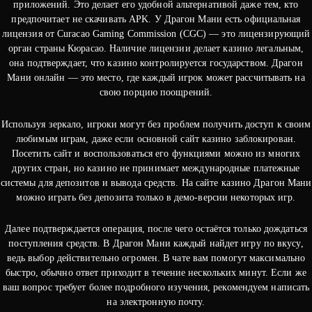
приложений. Это делает его удобной альтернативой даже тем, кто
предпочитает не скачивать APK. У Драгон Мани есть официальная
лицензия от Curacao Gaming Commission (CGC) — это лицензирующий
орган страны Кюрасао. Наличие лицензии делает казино легальным,
она подтверждает, что казино контролируется государством. Драгон
Мани онлайн — это место, где каждый игрок может рассчитывать на
свою порцию поощрений.
Используя зеркало, игроки могут без проблем получить доступ к своим
любимым играм, даже если основной сайт казино заблокирован.
Посетить сайт и воспользоваться его функциями можно из многих
других стран, но казино не принимает международные платежные
системы для депозитов и вывода средств. На сайте казино Драгон Мани
можно играть без депозита только в демо-версии некоторых игр.
Далее подтверждается операция, после чего остаётся только дождаться
поступления средств. В Драгон Мани каждый найдет игру по вкусу,
ведь выбор действительно огромен. В чате вам помогут максимально
быстро, обычно ответ приходит в течение нескольких минут. Если же
ваш вопрос требует более подробного изучения, рекомендуем написать
на электронную почту.