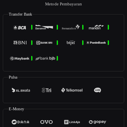
Metode Pembayaran
Transfer Bank
Pulsa
E-Money