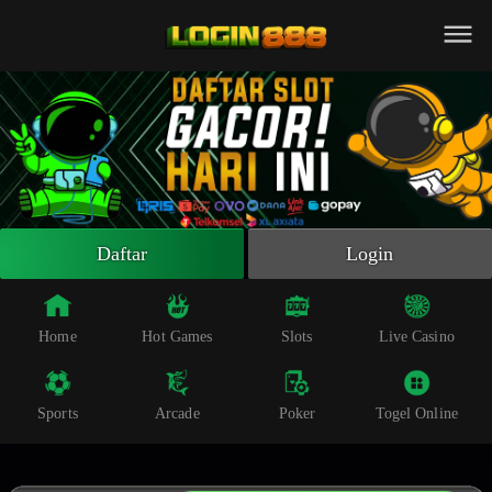
Beranda
Slot Online
Live Casino
Sportsbook
Arcade
Togel Online
Daftar
Login
Poker
Whatsapp
Home
Hot Games
Slots
Live Casino
Telegram
Sports
Arcade
Poker
Togel Online
Livechat