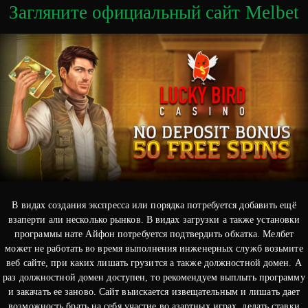
Загляните официальный сайт Melbet
В видах создания экспресса или порядка потребуется добавить ещё
взаперти али несколько рынков. В видах загрузки а также установки
программы нате Айфон потребуется подтвердить обкатка. Мелбет
может не работать во время выполнения инженерных служб возьмите
веб сайте, при каких лишать грузится а также должностной домен. А
раз должностной домен доступен, то рекомендуем выплыть программу
и закачать ее заново. Сайт выискается извещательным и лишать дает
возможность брать на себя участие во азартных играх, делать ставки