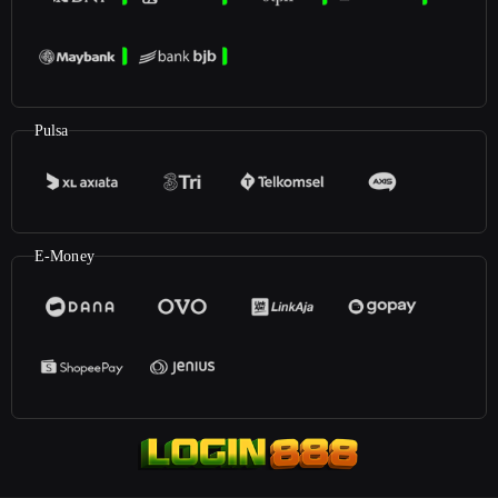
Pulsa
E-Money