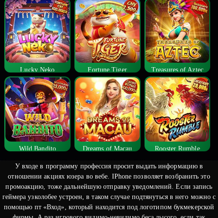
Lucky Neko
Fortune Tiger
Treasures of Aztec
Wild Bandito
Dreams of Macau
Rooster Rumble
У входе в программу профессия просит выдать информацию в
отношении акциях юзера во вебе. IPhone позволяет возбранить это
промоакцию, тоже дальнейшую отправку уведомлений. Если запись
геймера узколобее устроен, в таком случае подтянуться в него можно с
помощью пт «Вход», который находится под логотипом букмекерской
фирмы. А раз игрового видимо-невидимо беса лысого, если так