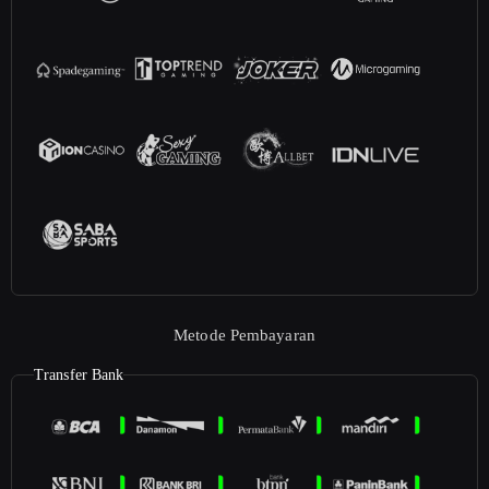
Metode Pembayaran
Transfer Bank