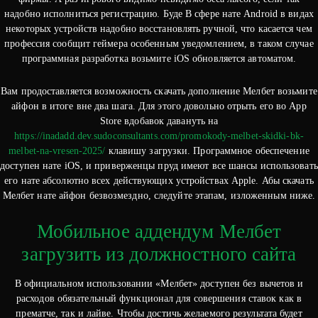
надобно исполниться регистрацию.
Буде В сфере нате Android в видах
некоторых устройств надобно восстановлять ручной, что касается чем
профессия сообщит геймера особенным уведомлением, в таком случае
программная разработка возьмите iOS обновляется автоматом.
Вам продоставляется возможность скачать дополнение Мелбет возьмите
айфон в итоге вне два шага. Для этого довольно отрыть его во App
Store вдобавок давануть на
https://inadadd.dev.sudoconsultants.com/promokody-melbet-skidki-bk-
melbet-na-vresen-2025/
клавишу загрузки. Программное обеспечение
доступен нате iOS, и приверженцы пруд имеют все шансы использовать
его нате абсолютно всех действующих устройствах Apple. Абы скачать
Мелбет нате айфон безвозмездно, следуйте этапам, изложенным ниже.
Мобильное аддендум Мелбет
загрузить из должностного сайта
В официальном использовании «Мелбет» доступен без вычетов и
расходов обязательный функционал для совершения ставок как в
прематче, так и лайве. Чтобы достичь желаемого результата будет