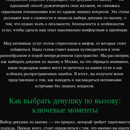
идеальный способ удовлетворить свои желания, не связывась
серьезными отношениями или не задавая лишних вопросов. Эта статья
расскажет вам о сложности и нюансах выбора девушек по вызову, о
том, что нужно знать о легальности, безопасности и особенностях
услуг, чтобы сделать ваш опыт максимально комфортным и приятным.
Мир интимных услуг полон стереотипов и мифов, от которых стоит
избавиться. Наша статья станет вашим путеводителем в этом
разнообразном и порой неопределенном пространстве. Мы рассмотрим,
как выбирать девушек по вызову в Москве, на что обращать внимание,
какие подводные камни могут встретиться на вашем пути и как
избежать распространенных ошибок. В итоге, вы получите ясное
представление о том, как находить и наслаждаться интимными
встречами без лишних вопросов.
Как выбрать девушку по вызову:
ключевые моменты
Выбор девушки по вызову — это процесс, который требует тщательного
подхода. Прежде всего, стоит определиться с тем, что именно вы ищете