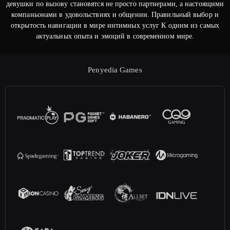
девушки по вызову становятся не просто партнерами, а настоящими
компаньонами в удовольствиях и общении. Правильный выбор и
открытость навигации в мире интимных услуг К одним из самых
актуальных опыта и эмоций в современном мире.
Penyedia Games