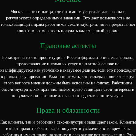
Москва — это столица, где интимные услуги легализованы и
регулируются определенными законами. Это дает возможность не
только защищать права работников секс-индустрии, но и предоставляет
клиентам возможность получать качественный сервис.
Правовые аспекты
Несмотря на то что проституция в России формально не легализована,
предоставление интимных услуг на платной основе не
квалифицируется как уголовно наказуемое деяние, если это происходит
в рамках регулирования. Важно понимать, что складывающиеся вокруг
этого вопроса мнения должны быть основаны на фактах. Работницы
секс-индустрии, как правило, имеют право защищать свои интересы и
получать свои законные деньги за предоставленные услуги.
Права и обязанности
Как клиента, так и работника секс-индустрии защищает закон. Клиенты
имеют право требовать качество услуг и уважение, в то время как
работники имеют право на защиту и адекватное вознаграждение. Это