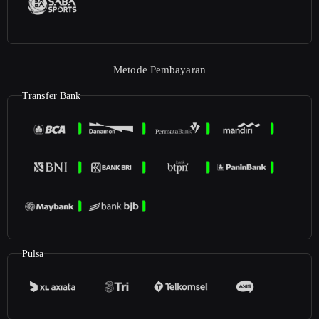
Metode Pembayaran
Transfer Bank
Pulsa