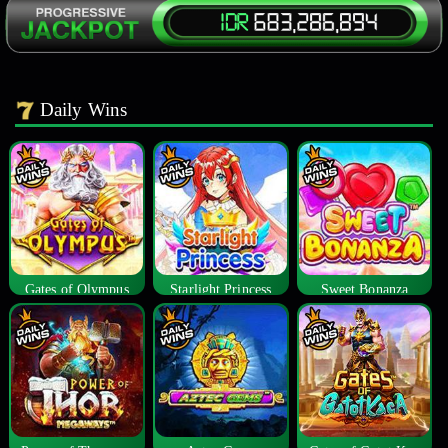
Daily Wins
Gates of Olympus
Starlight Princess
Sweet Bonanza