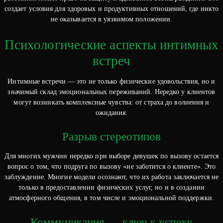
создает условия для здоровых и продуктивных отношений, где никто
не оказывается в уязвимом положении.
Психологические аспекты интимных
встреч
Интимные встречи — это не только физические удовольствия, но и
значимый склад эмоциональных переживаний. Нередко у клиентов
могут возникать комплексные чувства: от страха до волнения и
ожидания.
Разрыв стереотипов
Для многих мужчин нередко при выборе девушек по вызову остается
вопрос о том, что подруга по вызову «не заботится о клиенте». Это
заблуждение. Многие модели осознают, что их работа заключается не
только в предоставлении физических услуг, но и в создании
атмосферного общения, в том числе и эмоциональной поддержки.
Коммуникация — ключ к успеху