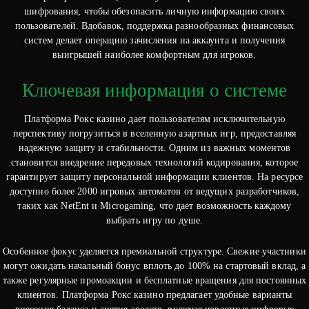
шифрования, чтобы обезопасить личную информацию своих
пользователей. Вдобавок, поддержка разнообразных финансовых
систем делает операцию зачисления на аккаунта и получения
выигрышей наиболее комфортным для игроков.
Ключевая информация о системе
Платформа Рокс казино дает пользователям исключительную
перспективу погрузиться в вселенную азартных игр, предоставляя
надежную защиту и стабильности. Одним из важных моментов
становится внедрение передовых технологий кодирования, которое
гарантирует защиту персональной информации клиентов. На ресурсе
доступно более 2000 игровых автоматов от ведущих разработчиков,
таких как NetEnt и Microgaming, что дает возможность каждому
выбрать игру по душе.
Особенное фокус уделяется премиальной структуре. Свежие участники
могут ожидать начальный бонус вплоть до 100% на стартовый вклад, а
также регулярные промоакции и бесплатные вращения для постоянных
клиентов. Платформа Рокс казино предлагает удобные варианты