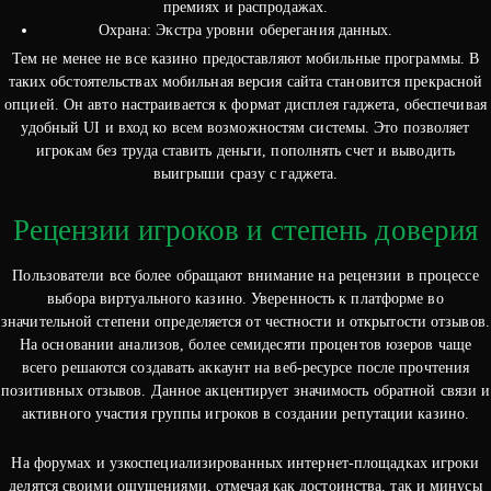
премиях и распродажах.
Охрана: Экстра уровни оберегания данных.
Тем не менее не все казино предоставляют мобильные программы. В
таких обстоятельствах мобильная версия сайта становится прекрасной
опцией. Он авто настраивается к формат дисплея гаджета, обеспечивая
удобный UI и вход ко всем возможностям системы. Это позволяет
игрокам без труда ставить деньги, пополнять счет и выводить
выигрыши сразу с гаджета.
Рецензии игроков и степень доверия
Пользователи все более обращают внимание на рецензии в процессе
выбора виртуального казино. Уверенность к платформе во
значительной степени определяется от честности и открытости отзывов.
На основании анализов, более семидесяти процентов юзеров чаще
всего решаются создавать аккаунт на веб-ресурсе после прочтения
позитивных отзывов. Данное акцентирует значимость обратной связи и
активного участия группы игроков в создании репутации казино.
На форумах и узкоспециализированных интернет-площадках игроки
делятся своими ощущениями, отмечая как достоинства, так и минусы