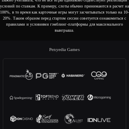
Важно учитывать, что не все игры одинаково содействуют реализации
условий по ставкам. К примеру, слоты обычно принимаются в расчет на
100%, в то время как карточные игры могут засчитываться только на 10-
20%. Таким образом перед стартом сессии советуется ознакомиться с
правилами и условиями гэмблинг-платформы для максимального
выигрыша.
Penyedia Games