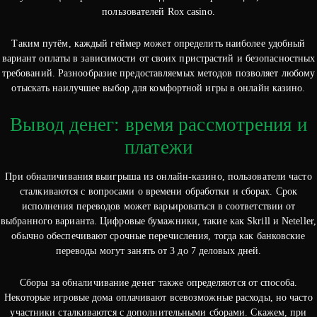
пользователей Rox casino.
Таким путём, каждый геймер может определить наиболее удобный
вариант оплаты в зависимости от своих пристрастий и безопасностных
требований. Разнообразие предоставляемых методов позволяет любому
отыскать наилучшее выбор для комфортной игры в онлайн казино.
Вывод денег: время рассмотрения и
платежи
При обналичивания выигрыша из онлайн-казино, пользователи часто
сталкиваются с вопросами о времени обработки и сборах. Срок
исполнения переводов может варьироваться в соответствии от
выбранного варианта. Цифровые бумажники, такие как Skrill и Neteller,
обычно обеспечивают срочные перечисления, тогда как банковские
переводы могут занять от 3 до 7 деловых дней.
Сборы за обналичивание денег также определяются от способа.
Некоторые игровые дома оплачивают всевозможные расходы, но часто
участники сталкиваются с дополнительными сборами. Скажем, при