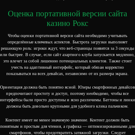
Оценка портативной версии сайта
казино Рокс
Чтобы оценки портативной версии сайта необходимо учитывать
определённые ключевых аспектов. Быстрота загрузки выполняет
решающую роль: игроки ждут, что веб-страницы появятся за 3 секунды
или быстрее. В случае, если сайт азартного клуба запускается медленно,
это влечет за собой лишению потенциальных клиентов. Также стоит
учесть на адаптивный интерфейс, который обязан корректно
показываться на всех девайсах, независимо от их размера экрана.
Ориентация должна быть понятно ясной. Юзеры смартфонных девайсов
предпочитают простоту и доступ, поэтому необходимо, чтобы все
интерфейсы были просто доступны и ясно различимы. Баттоны и линки
должны быть довольно крупными для удобного клика пальчиком.
Контент имеет не менее значимую значение. Контент должен быть
понятным и простым для чтения, а графика — оптимизированными для
смартфонов, чтобы предотвратить затяжной загрузки. Следует