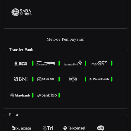
Metode Pembayaran
Transfer Bank
Pulsa