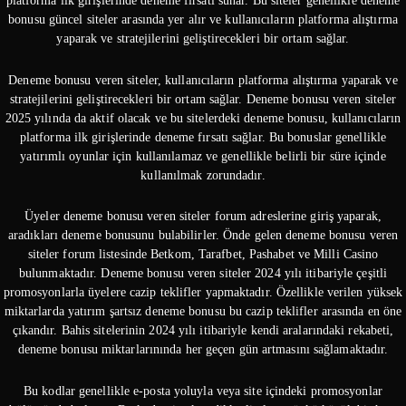
platforma ilk girişlerinde deneme fırsatı sunar. Bu siteler genellikle deneme
bonusu güncel siteler arasında yer alır ve kullanıcıların platforma alıştırma
yaparak ve stratejilerini geliştirecekleri bir ortam sağlar.
Deneme bonusu veren siteler, kullanıcıların platforma alıştırma yaparak ve
stratejilerini geliştirecekleri bir ortam sağlar. Deneme bonusu veren siteler
2025 yılında da aktif olacak ve bu sitelerdeki deneme bonusu, kullanıcıların
platforma ilk girişlerinde deneme fırsatı sağlar. Bu bonuslar genellikle
yatırımlı oyunlar için kullanılamaz ve genellikle belirli bir süre içinde
kullanılmak zorundadır.
Üyeler deneme bonusu veren siteler forum adreslerine giriş yaparak,
aradıkları deneme bonusunu bulabilirler. Önde gelen deneme bonusu veren
siteler forum listesinde Betkom, Tarafbet, Pashabet ve Milli Casino
bulunmaktadır. Deneme bonusu veren siteler 2024 yılı itibariyle çeşitli
promosyonlarla üyelere cazip teklifler yapmaktadır. Özellikle verilen yüksek
miktarlarda yatırım şartsız deneme bonusu bu cazip teklifler arasında en öne
çıkandır. Bahis sitelerinin 2024 yılı itibariyle kendi aralarındaki rekabeti,
deneme bonusu miktarlarınında her geçen gün artmasını sağlamaktadır.
Bu kodlar genellikle e-posta yoluyla veya site içindeki promosyonlar