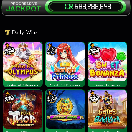
Daily Wins
Gates of Olympus
Starlight Princess
Sweet Bonanza