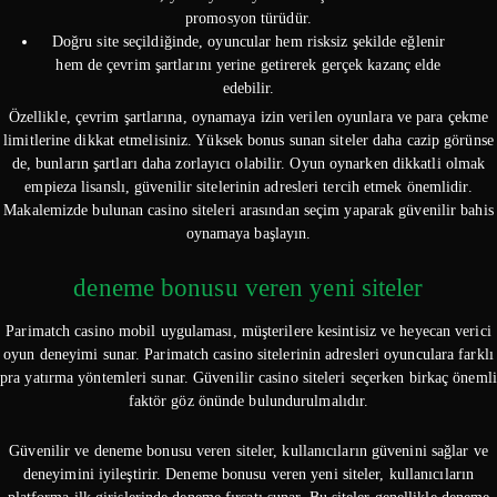
promosyon türüdür.
Doğru site seçildiğinde, oyuncular hem risksiz şekilde eğlenir
hem de çevrim şartlarını yerine getirerek gerçek kazanç elde
edebilir.
Özellikle, çevrim şartlarına, oynamaya izin verilen oyunlara ve para çekme
limitlerine dikkat etmelisiniz. Yüksek bonus sunan siteler daha cazip görünse
de, bunların şartları daha zorlayıcı olabilir. Oyun oynarken dikkatli olmak
empieza lisanslı, güvenilir sitelerinin adresleri tercih etmek önemlidir.
Makalemizde bulunan casino siteleri arasından seçim yaparak güvenilir bahis
oynamaya başlayın.
deneme bonusu veren yeni siteler
Parimatch casino mobil uygulaması, müşterilere kesintisiz ve heyecan verici
oyun deneyimi sunar. Parimatch casino sitelerinin adresleri oyunculara farklı
pra yatırma yöntemleri sunar. Güvenilir casino siteleri seçerken birkaç önemli
faktör göz önünde bulundurulmalıdır.
Güvenilir ve deneme bonusu veren siteler, kullanıcıların güvenini sağlar ve
deneyimini iyileştirir. Deneme bonusu veren yeni siteler, kullanıcıların