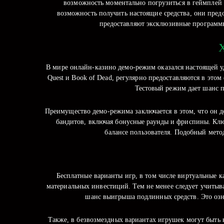
возможность моментально погрузиться в геймплей и
возможность получить настоящие средства, они предо
предоставляют эксклюзивные программы
В мире онлайн-казино демо-режим оказался настоящей уда
Quest и Book of Dead, регулярно предоставляются в этом
Тестовый режим дает шанс п
Преимущество демо-режима заключается в этом, что он д
бандитов, включая бонусные раунды и фриспины. Клю
балансе пользователя. Подобный метод
Бесплатные варианты игр, в том числе виртуальные к
материальных инвестиций. Тем не менее следует учитыв
шанс выигрыша подлинных средств. Это озна
Также, в безвозмездных вариантах игрушек могут быть