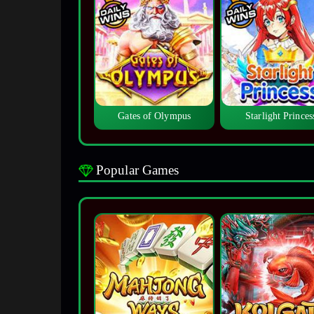
Gates of Olympus
Starlight Princes
Popular Games