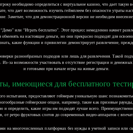
 игроку необходимо определиться с виртуальное казино, что дает таку
те, что дает возможность изучить геймплеем без опасности утраты нас
ие. Заметьте, что для демонстрационной версии не необходим внесение
“Демо” или “Играть бесплатно”. Этот процесс немедленно начнет развл
я обменять на настоящие деньги, но они прекрасно подходят для освоен
ознать, какие функции и привилегии демонстрирует развлечение, прежде
оверки разнообразных подходов или лишь для развлечения. Такой подхо
 Из-за возможности участвовать в отсутствие регистрации и денежных
и готовыми при начале игры на живые деньги.
ты, имеющиеся для бесплатного тести
ого испытания, предоставляют геймерам уникальную шанс познакомитьс
многообразные геймерские опции, например, такие как призовые раунд
гию и определить, какие игры им подходят лучше всего. Преимуществе
ов, от ретро фруктовых слотов до современных видео-аппаратов с впеча
тами на многочисленных платформах без нужды в учетной записи или с