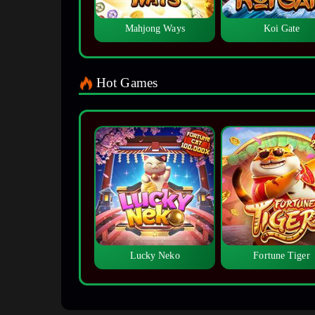
Mahjong Ways
Koi Gate
Hot Games
Lucky Neko
Fortune Tiger