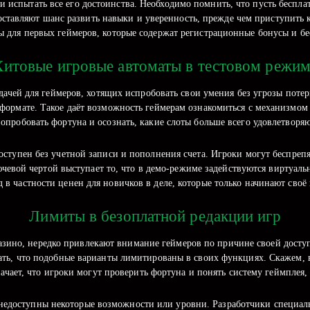
 испытать все его достоинства. Необходимо помнить, что пусть бесплатн
ставляют шанс развить навыки и уверенность, прежде чем приступить 
 для первых геймеров, которые содержат регистрационные бонусы и бе
Хитовые игровые автоматы в тестовом режим
чей для геймеров, хотящих испробовать свои умения без угрозы потери
 формате. Такое даёт возможность геймерам ознакомиться с механизмом 
опробовать фортуна и осознать, какие слоты больше всего удовлетворя
оступен без учетной записи и пополнения счета. Игроки могут беспре
чевой чертой выступает то, что в демо-режиме задействуются виртуаль
 в частности ценен для новичков в деле, которые только начинают своё
Лимиты в безоплатной редакции игр
азино, нередко привлекают внимание геймеров по причине своей досту
ать, что подобные варианты лимитированы в своих функциях. Скажем, 
чает, что игроки могут проверить фортуна и понять систему геймплея, 
 недоступны некоторые возможности или уровни. Разработчики специал