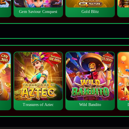
Gem Saviour Conquest
Gold Blitz
Treasures of Aztec
Wild Bandito