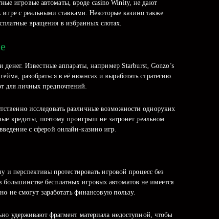
ые игровые автоматы, вроде casino Winity, не дают
к игре с реальными ставками. Некоторые казино также
сплатные вращения в избранных слотах.
е
 денег. Известные аппараты, например Starburst, Gonzo’s
гейма, разобраться в её нюансах и выработать стратегию.
ют для личных предпочтений.
пятственно исследовать различные возможности одноруких
ные кредиты, поэтому проигрыш не затронет реальном
 введение с сферой онлайн-казино игр.
пу и перспективы протестировать игровой процесс без
в большинстве бесплатных игровых автоматов не имеется
но не смогут заработать финансовую пользу.
ьно удерживают фрагмент материала недоступной, чтобы