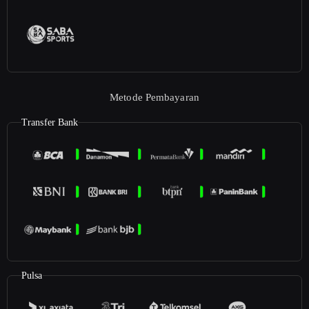
Metode Pembayaran
Transfer Bank
Pulsa