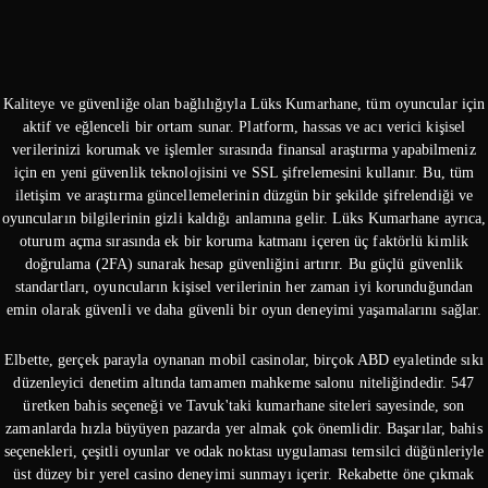
Kaliteye ve güvenliğe olan bağlılığıyla Lüks Kumarhane, tüm oyuncular için
aktif ve eğlenceli bir ortam sunar. Platform, hassas ve acı verici kişisel
verilerinizi korumak ve işlemler sırasında finansal araştırma yapabilmeniz
için en yeni güvenlik teknolojisini ve SSL şifrelemesini kullanır. Bu, tüm
iletişim ve araştırma güncellemelerinin düzgün bir şekilde şifrelendiği ve
oyuncuların bilgilerinin gizli kaldığı anlamına gelir. Lüks Kumarhane ayrıca,
oturum açma sırasında ek bir koruma katmanı içeren üç faktörlü kimlik
doğrulama (2FA) sunarak hesap güvenliğini artırır. Bu güçlü güvenlik
standartları, oyuncuların kişisel verilerinin her zaman iyi korunduğundan
emin olarak güvenli ve daha güvenli bir oyun deneyimi yaşamalarını sağlar.
Elbette, gerçek parayla oynanan mobil casinolar, birçok ABD eyaletinde sıkı
düzenleyici denetim altında tamamen mahkeme salonu niteliğindedir. 547
üretken bahis seçeneği ve Tavuk'taki kumarhane siteleri sayesinde, son
zamanlarda hızla büyüyen pazarda yer almak çok önemlidir. Başarılar, bahis
seçenekleri, çeşitli oyunlar ve odak noktası uygulaması temsilci düğünleriyle
üst düzey bir yerel casino deneyimi sunmayı içerir. Rekabette öne çıkmak