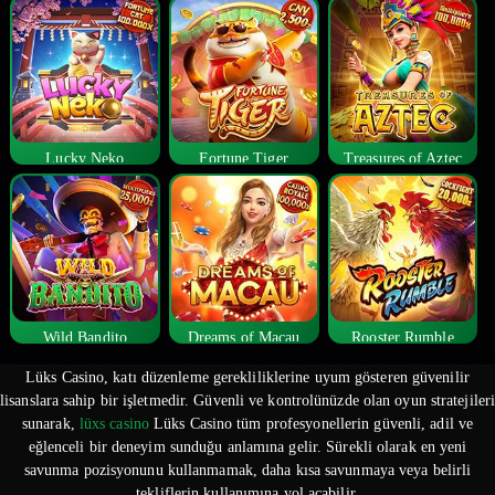
Lucky Neko
Fortune Tiger
Treasures of Aztec
Wild Bandito
Dreams of Macau
Rooster Rumble
Lüks Casino, katı düzenleme gerekliliklerine uyum gösteren güvenilir
lisanslara sahip bir işletmedir. Güvenli ve kontrolünüzde olan oyun stratejiler
sunarak,
lüxs casino
Lüks Casino tüm profesyonellerin güvenli, adil ve
eğlenceli bir deneyim sunduğu anlamına gelir.
Sürekli olarak en yeni
savunma pozisyonunu kullanmamak, daha kısa savunmaya veya belirli
tekliflerin kullanımına yol açabilir.