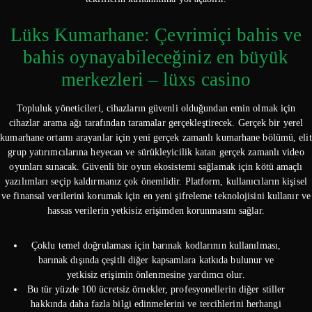
Lüks Kumarhane: Çevrimiçi bahis ve
bahis oynayabileceğiniz en büyük
merkezleri – lüxs casino
Topluluk yöneticileri, cihazların güvenli olduğundan emin olmak için
cihazlar arama ağı tarafından taramalar gerçekleştirecek. Gerçek bir yerel
kumarhane ortamı arayanlar için yeni gerçek zamanlı kumarhane bölümü, elit
grup yatırımcılarına heyecan ve sürükleyicilik katan gerçek zamanlı video
oyunları sunacak. Güvenli bir oyun ekosistemi sağlamak için kötü amaçlı
yazılımları seçip kaldırmanız çok önemlidir. Platform, kullanıcıların kişisel
ve finansal verilerini korumak için en yeni şifreleme teknolojisini kullanır ve
hassas verilerin yetkisiz erişimden korunmasını sağlar.
Çoklu temel doğrulaması için barınak kodlarının kullanılması,
barınak dışında çeşitli diğer kapsamlara katkıda bulunur ve
yetkisiz erişimin önlenmesine yardımcı olur.
Bu tür yüzde 100 ücretsiz örnekler, profesyonellerin diğer stiller
hakkında daha fazla bilgi edinmelerini ve tercihlerini herhangi