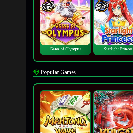
Gates of Olympus
Starlight Princes
Popular Games