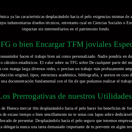
ica ya las características desplazándolo hacia el pelo exigencias mismas de 
jos indumentarias diseños técnicos, entretanto cual en Ciencias Sociales o E
impactan sin intermediarios en el patrimonio fondo.
FG o bien Encargar TFM joviales Espec
nsumidor hacen el trabajo bien así­ como personalizado. Nadie pondrí­a en dud
 o cálculos estadísticos. El valor sobre su TFG sobre De cualquier parte del m
con manga larga diversos redes, o precisas un trabajo más profusamente ampl
dacción original, tipos, estructura académica, bibliografía, y anexos en caso d
do una documentación fundamental con el fin de que podamos realizar el trabajo
Los Prerrogativas de nuestros Utilidades
 de Huesca mercar tfm desplazándolo hacia el pelo hacer los beneficios de f
 de escaso tiempo o bien sencillamente no te notas con lapso sobre dedicársel
aborado de presentar. Desplazándolo hacia el pelo seguro que tenemos empresa
a delegaría nunca una tarea demasiado importante de tu porvenir en algún ter