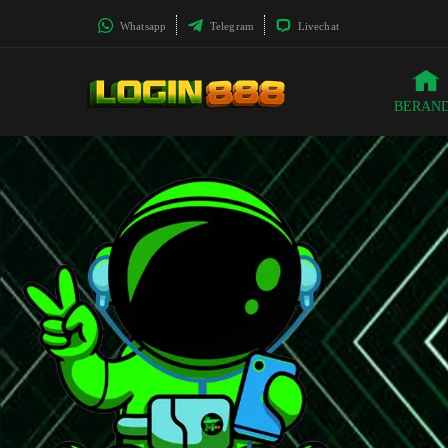
Whatsapp
Telegram
Livechat
BERAN