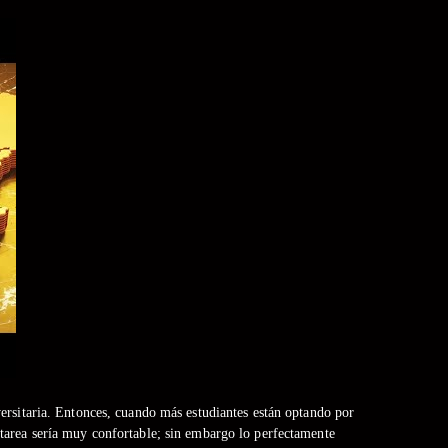
rsitaria. Entonces, cuando más estudiantes están optando por
 tarea serí­a muy confortable; sin embargo lo perfectamente