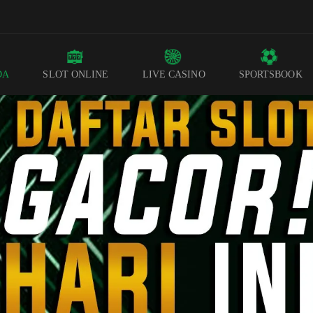
DA
SLOT ONLINE
LIVE CASINO
SPORTSBOOK