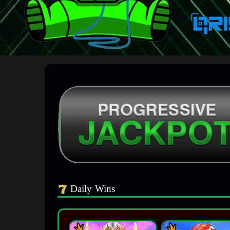
Daily Wins