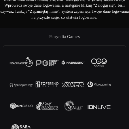
Wprowadź swoje dane logowania, a następnie kliknij “Zaloguj się”. Jeśli
używasz funkcji “Zapamiętaj mnie”, system zapamięta Twoje dane logowania
na przyszłe sesje, co ułatwia logowanie.
Penyedia Games