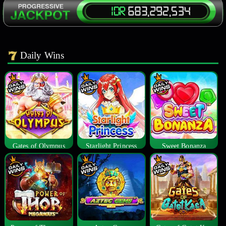
Daily Wins
Gates of Olympus
Starlight Princess
Sweet Bonanza