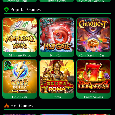
Power of Thor Megaways
Aztec Gems
Gates of Gatot Kaca
Popular Games
Mahjong Ways
Koi Gate
Gem Saviour Conquest
Gold Blitz
Roma
Fiery Sevens
Hot Games