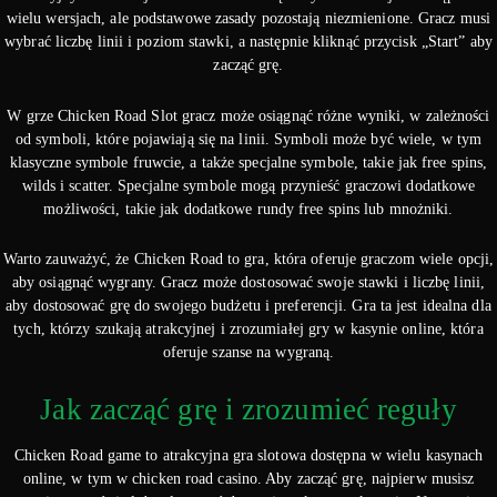
wielu wersjach, ale podstawowe zasady pozostają niezmienione. Gracz musi
wybrać liczbę linii i poziom stawki, a następnie kliknąć przycisk „Start” aby
zacząć grę.
W grze Chicken Road Slot gracz może osiągnąć różne wyniki, w zależności
od symboli, które pojawiają się na linii. Symboli może być wiele, w tym
klasyczne symbole fruwcie, a także specjalne symbole, takie jak free spins,
wilds i scatter. Specjalne symbole mogą przynieść graczowi dodatkowe
możliwości, takie jak dodatkowe rundy free spins lub mnożniki.
Warto zauważyć, że Chicken Road to gra, która oferuje graczom wiele opcji,
aby osiągnąć wygrany. Gracz może dostosować swoje stawki i liczbę linii,
aby dostosować grę do swojego budżetu i preferencji. Gra ta jest idealna dla
tych, którzy szukają atrakcyjnej i zrozumiałej gry w kasynie online, która
oferuje szanse na wygraną.
Jak zacząć grę i zrozumieć reguły
Chicken Road game to atrakcyjna gra slotowa dostępna w wielu kasynach
online, w tym w chicken road casino. Aby zacząć grę, najpierw musisz