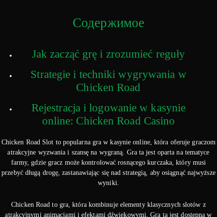
Содержимое
Jak zacząć grę i zrozumieć reguły
Strategie i techniki wygrywania w
Chicken Road
Rejestracja i logowanie w kasynie
online: Chicken Road Casino
Chicken Road Slot to popularna gra w kasynie online, która oferuje graczom
atrakcyjne wyzwania i szansę na wygraną. Gra ta jest oparta na tematyce
farmy, gdzie gracz może kontrolować rosnącego kurczaka, który musi
przebyć długą drogę, zastanawiając się nad strategią, aby osiągnąć najwyższe
wyniki.
Chicken Road to gra, która kombinuje elementy klasycznych slotów z
atrakcyjnymi animacjami i efektami dźwiękowymi. Gra ta jest dostępna w