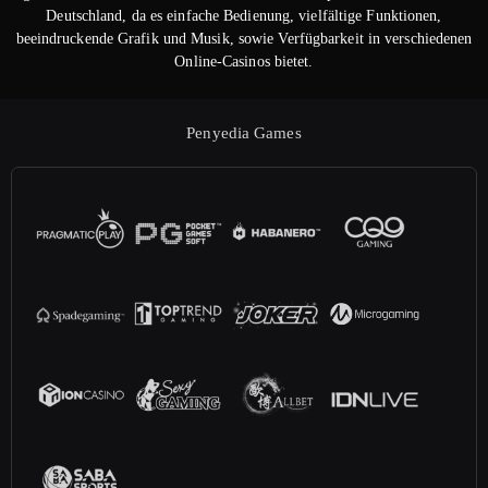
Deutschland, da es einfache Bedienung, vielfältige Funktionen,
beeindruckende Grafik und Musik, sowie Verfügbarkeit in verschiedenen
Online-Casinos bietet.
Penyedia Games