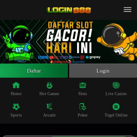
Beranda
Slot Online
Live Casino
Sportsbook
Arcade
Togel Online
Daftar
Login
Poker
Whatsapp
Home
Hot Games
Slots
Live Casino
Telegram
Sports
Arcade
Poker
Togel Online
Livechat