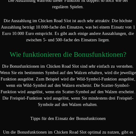
Die Auszahlung während dieser Funktion ist doppelt so hoch wie bei
regulären Spielen.
Die Auszahlung im Chicken Road Slot ist auch sehr attraktiv. Die höchste
Auszahlung beträgt 10.000-fache des Einsatzes, was bei einem Einsatz von 1
Euro 10.000 Euro entspricht. Es gibt auch einige andere Auszahlungen, die
zwischen 5- und 500-fache des Einsatzes liegen.
Wie funktionieren die Bonusfunktionen?
Die Bonusfunktionen im Chicken Road Slot sind sehr einfach zu verstehen.
Wenn Sie ein bestimmtes Symbol auf den Walzen erhalten, wird die jeweilige
Funktion ausgelöst. Zum Beispiel wird die Wild-Symbol-Funktion ausgelöst,
wenn ein Wild-Symbol auf den Walzen erscheint. Die Scatter-Symbol-
Funktion wird ausgelöst, wenn ein Scatter-Symbol auf den Walzen erscheint.
Die Freispiel-Funktion wird ausgelöst, wenn Sie mindestens drei Freispiel-
Symbole auf den Walzen erhalten.
Tipps für den Einsatz der Bonusfunktionen
Um die Bonusfunktionen im Chicken Road Slot optimal zu nutzen, gibt es