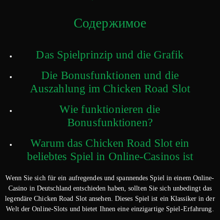
Содержимое
Das Spielprinzip und die Grafik
Die Bonusfunktionen und die
Auszahlung im Chicken Road Slot
Wie funktionieren die
Bonusfunktionen?
Warum das Chicken Road Slot ein
beliebtes Spiel in Online-Casinos ist
Wenn Sie sich für ein aufregendes und spannendes Spiel in einem Online-
Casino in Deutschland entschieden haben, sollten Sie sich unbedingt das
legendäre Chicken Road Slot ansehen. Dieses Spiel ist ein Klassiker in der
Welt der Online-Slots und bietet Ihnen eine einzigartige Spiel-Erfahrung.