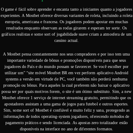
O game é fácil sobre aprender e encanta tanto a iniciantes quanto a jogadores
experientes. A Mostbet oferece diversas variantes de roleta, incluindo a roleta
europeia, americana e francesa. Os jogadores podem apostar em muchas
resultados enquanto observam as rodas girarem e esperam ter sorte. Os
gráficos realistas e some sort of jogabilidade suave criam a atmosfera de um
cassino actual.
A Mostbet pensa constantemente nos seus compradores e por isso tem uma
importante variedade de bônus e promoções disponíveis para que seus
jogadores do País e do mundo possam se favorecer. Se você escolher por
utilizar um” “site móvel Mostbet BR em vez perform aplicativo Android
systems a versão em virtude de PC, você também não perderá nenhuma
promoção ou bônus. Para aqueles la cual preferem não baixar o aplicativo
possa ser por quais motivos forem, o site é um ótimo substituto. Sim, a new
Mostbet oferece 1 serviço de internet streaming gratuito, permitindo que os
apostadores assistam a uma gama de jogos para futebol e outros esportes.
Sim, some sort of Mostbet é confiável e muito feliz y sana, protegendo as
informações de todos operating-system jogadores, oferecendo métodos de
pagamento práticos e sendo licenciada. As apostas zero totalizador estão
disponíveis na interface no ano de diferentes formatos.