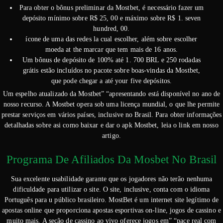
Para obter o bônus preliminar da Mostbet, é necessário fazer um
depósito mínimo sobre R$ 25, 00 e máximo sobre R$ 1. seven
hundred, 00.
ícone de uma das redes la cual escolher, além sobre escolher
moeda at the marcar que tem mais de 16 anos.
Um bônus de depósito de 100% até 1. 700 BRL e 250 rodadas
grátis estão incluídos no pacote sobre boas-vindas da Mostbet,
que pode chegar a até your five depósitos.
Um espelho atualizado da Mostbet” “apresentando está disponível no ano de
nosso recurso. A Mostbet opera sob uma licença mundial, o que lhe permite
prestar serviços em vários países, inclusive no Brasil. Para obter informações
detalhadas sobre asi como baixar e dar o apk Mostbet, leia o link em nosso
artigo.
Programa De Afiliados Da Mosbet No Brasil
Sua excelente usabilidade garante que os jogadores não terão nenhuma
dificuldade para utilizar o site. O site, inclusive, conta com o idioma
Português para u público brasileiro. MostBet é um internet site legítimo de
apostas online que proporciona apostas esportivas on-line, jogos de cassino e
muito mais. A seção de cassino ao vivo oferece jogos em” “pace real com