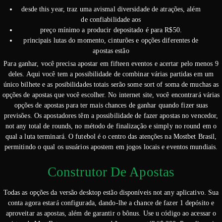
desde this year, traz uma avismal diversidade de atrações, além
de confiabilidade aos
preço mínimo a producir depositado é para R$50.
principais lutas do momento, cinturões e opções diferentes de
apostas estão
Para ganhar, você precisa apostar em fifteen eventos e acertar pelo menos 9
deles. Aqui você tem a possibilidade de combinar várias partidas em um
único bilhete e as posibilidades totais serão some sort of soma de muchas as
opções de apostas que você escolher. No internet site, você encontrará várias
opções de apostas para ter mais chances de ganhar quando fizer suas
previsões. Os apostadores têm a possibilidade de fazer apostas no vencedor,
not any total de rounds, no método de finalização e simply no round em o
qual a luta terminará. O futebol é o centro das atenções na Mostbet Brasil,
permitindo o qual os usuários apostem em jogos locais e eventos mundiais.
Construtor De Apostas
Todas as opções da versão desktop estão disponíveis not any aplicativo. Sua
conta agora estará configurada, dando-lhe a chance de fazer 1 depósito e
aproveitar as apostas, além de garantir o bônus. Use u código ao acessar o