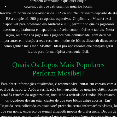
elizabeth adrenalina a qualquer clique.
caça-níqueis que cativaram os usuários locais.
Receba um bônus de boas-vindas de +125% no” “teu primeiro depósito de até
R$ a couple of. 200 para apostas esportivas. O aplicativo Mostbet está
disponível para download em Android e iOS, permitindo que os jogadores
acessem a plataforma em aparelhos móveis, como móviles e tablets. Nesta
seção, reunimos os jogos mais jogados pela comunidade, com detalhes
importantes em relação à seus recursos, modos de bônus elizabeth dicas sobre
como ganhar mais mhh Mostbet. Ideal pra apostadores que desejam gerar
lucros para forma rápida electronic fácil.
Quais Os Jogos Mais Populares
Perform Mostbet?
Para obter informações atualizadas, é recomendável entrar em contato com a
equipe de suporte. Após a verificação bem-sucedida, os usuários obtêm acesso
total às funções da organizacion, incluindo a retirada de fundos. No entanto,
os jogadores devem estar cientes de que esse bônus exige apostas. Em”
“seguida, será solicitado os quais você preencha certas informações básicas, lo
que seu nome, endereço de e-mail elizabeth moeda de preferência. Depois de
atosigar essas etapas, você receberá um e-mail de confirmação para ativar sua