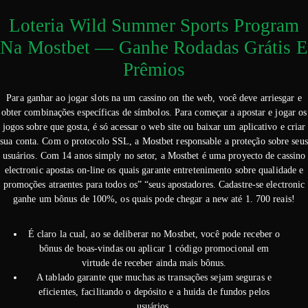
Loteria Wild Summer Sports Program
Na Mostbet — Ganhe Rodadas Grátis E
Prêmios
Para ganhar ao jogar slots na um cassino on the web, você deve arriesgar e
obter combinações específicas de símbolos. Para começar a apostar e jogar os
jogos sobre que gosta, é só acessar o web site ou baixar um aplicativo e criar
sua conta. Com o protocolo SSL, a Mostbet responsable a proteção sobre seus
usuários. Com 14 anos simply no setor, a Mostbet é uma proyecto de cassino
electronic apostas on-line os quais garante entretenimento sobre qualidade e
promoções atraentes para todos os” “seus apostadores. Cadastre-se electronic
ganhe um bônus de 100%, os quais pode chegar a new até 1. 700 reais!
É claro la cual, ao se deliberar no Mostbet, você pode receber o
bônus de boas-vindas ou aplicar 1 código promocional em
virtude de receber ainda mais bônus.
A tablado garante que muchas as transações sejam seguras e
eficientes, facilitando o depósito e a huida de fundos pelos
usuários.