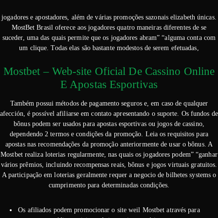
jogadores e apostadores, além de várias promoções sazonais elizabeth únicas.
MostBet Brasil oferece aos jogadores quatro maneiras diferentes de se
suceder, uma das quais permite que os jogadores abram” “alguma conta com
um clique. Todas elas são bastante modestos de serem efetuadas,
Mostbet – Web-site Oficial De Cassino Online
E Apostas Esportivas
Também possui métodos de pagamento seguros e, em caso de qualquer
afección, é possível afiliarse em contato apresentando o suporte. Os fundos de
bônus podem ser usados para apostas esportivas ou jogos de cassino,
dependendo 2 termos e condições da promoção. Leia os requisitos para
apostas nas recomendações da promoção anteriormente de usar o bônus. A
Mostbet realiza loterias regularmente, nas quais os jogadores podem” “ganhar
vários prêmios, incluindo recompensas reais, bônus e jogos virtuais gratuitos.
A participação em loterias geralmente requer a negocio de bilhetes systems o
cumprimento para determinadas condições.
Os afiliados podem promocionar o site weil Mostbet através para