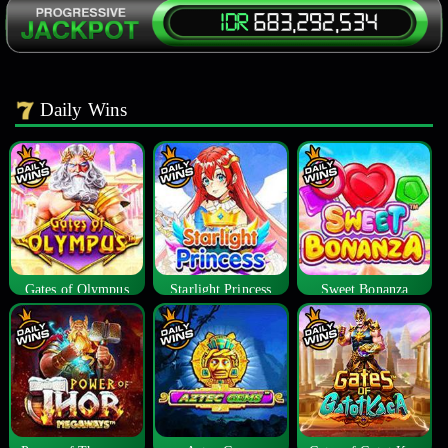
Daily Wins
Gates of Olympus
Starlight Princess
Sweet Bonanza