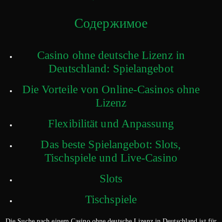
Содержимое
Casino ohne deutsche Lizenz in
Deutschland: Spielangebot
Die Vorteile von Online-Casinos ohne
Lizenz
Flexibilität und Anpassung
Das beste Spielangebot: Slots,
Tischspiele und Live-Casino
Slots
Tischspiele
Die Suche nach einem Casino ohne deutsche Lizenz in Deutschland ist für