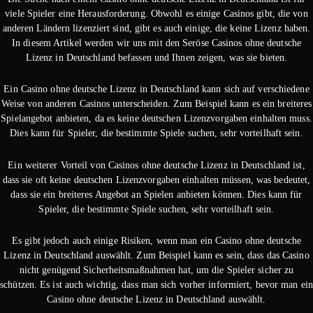
viele Spieler eine Herausforderung. Obwohl es einige Casinos gibt, die von
anderen Ländern lizenziert sind, gibt es auch einige, die keine Lizenz haben.
In diesem Artikel werden wir uns mit den Seröse Casinos ohne deutsche
Lizenz in Deutschland befassen und Ihnen zeigen, was sie bieten.
Ein Casino ohne deutsche Lizenz in Deutschland kann sich auf verschiedene
Weise von anderen Casinos unterscheiden. Zum Beispiel kann es ein breiteres
Spielangebot anbieten, da es keine deutschen Lizenzvorgaben einhalten muss.
Dies kann für Spieler, die bestimmte Spiele suchen, sehr vorteilhaft sein.
Ein weiterer Vorteil von Casinos ohne deutsche Lizenz in Deutschland ist,
dass sie oft keine deutschen Lizenzvorgaben einhalten müssen, was bedeutet,
dass sie ein breiteres Angebot an Spielen anbieten können. Dies kann für
Spieler, die bestimmte Spiele suchen, sehr vorteilhaft sein.
Es gibt jedoch auch einige Risiken, wenn man ein Casino ohne deutsche
Lizenz in Deutschland auswählt. Zum Beispiel kann es sein, dass das Casino
nicht genügend Sicherheitsmaßnahmen hat, um die Spieler sicher zu
schützen. Es ist auch wichtig, dass man sich vorher informiert, bevor man ein
Casino ohne deutsche Lizenz in Deutschland auswählt.