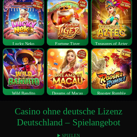
Lucky Neko
Fortune Tiger
Treasures of Aztec
Wild Bandito
Dreams of Macau
Rooster Rumble
Casino ohne deutsche Lizenz
Deutschland – Spielangebot
▶️ SPIELEN