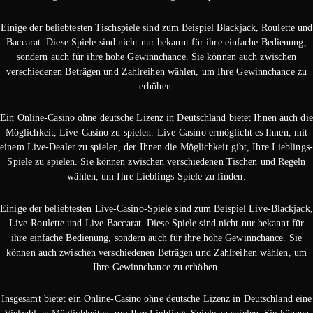
Einige der beliebtesten Tischspiele sind zum Beispiel Blackjack, Roulette und
Baccarat. Diese Spiele sind nicht nur bekannt für ihre einfache Bedienung,
sondern auch für ihre hohe Gewinnchance. Sie können auch zwischen
verschiedenen Beträgen und Zahlreihen wählen, um Ihre Gewinnchance zu
erhöhen.
Ein Online-Casino ohne deutsche Lizenz in Deutschland bietet Ihnen auch die
Möglichkeit, Live-Casino zu spielen. Live-Casino ermöglicht es Ihnen, mit
einem Live-Dealer zu spielen, der Ihnen die Möglichkeit gibt, Ihre Lieblings-
Spiele zu spielen. Sie können zwischen verschiedenen Tischen und Regeln
wählen, um Ihre Lieblings-Spiele zu finden.
Einige der beliebtesten Live-Casino-Spiele sind zum Beispiel Live-Blackjack,
Live-Roulette und Live-Baccarat. Diese Spiele sind nicht nur bekannt für
ihre einfache Bedienung, sondern auch für ihre hohe Gewinnchance. Sie
können auch zwischen verschiedenen Beträgen und Zahlreihen wählen, um
Ihre Gewinnchance zu erhöhen.
Insgesamt bietet ein Online-Casino ohne deutsche Lizenz in Deutschland eine