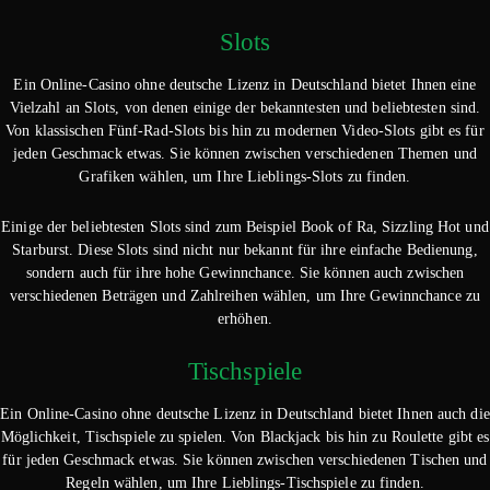
Slots
Ein Online-Casino ohne deutsche Lizenz in Deutschland bietet Ihnen eine
Vielzahl an Slots, von denen einige der bekanntesten und beliebtesten sind.
Von klassischen Fünf-Rad-Slots bis hin zu modernen Video-Slots gibt es für
jeden Geschmack etwas. Sie können zwischen verschiedenen Themen und
Grafiken wählen, um Ihre Lieblings-Slots zu finden.
Einige der beliebtesten Slots sind zum Beispiel Book of Ra, Sizzling Hot und
Starburst. Diese Slots sind nicht nur bekannt für ihre einfache Bedienung,
sondern auch für ihre hohe Gewinnchance. Sie können auch zwischen
verschiedenen Beträgen und Zahlreihen wählen, um Ihre Gewinnchance zu
erhöhen.
Tischspiele
Ein Online-Casino ohne deutsche Lizenz in Deutschland bietet Ihnen auch die
Möglichkeit, Tischspiele zu spielen. Von Blackjack bis hin zu Roulette gibt es
für jeden Geschmack etwas. Sie können zwischen verschiedenen Tischen und
Regeln wählen, um Ihre Lieblings-Tischspiele zu finden.