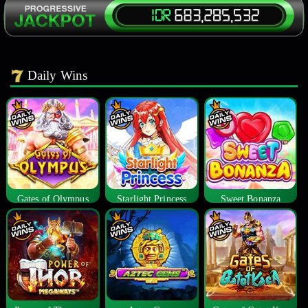
Daily Wins
Gates of Olympus
Starlight Princess
Sweet Bonanza