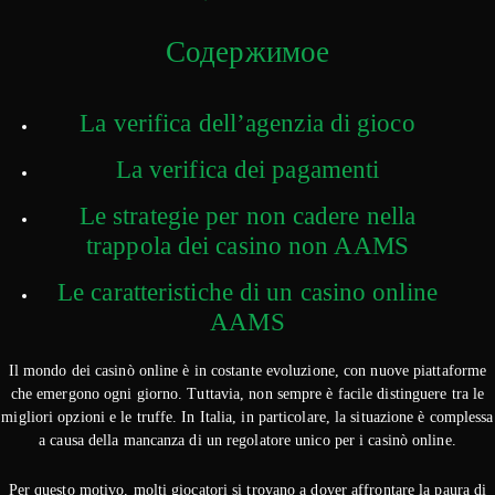
Содержимое
La verifica dell’agenzia di gioco
La verifica dei pagamenti
Le strategie per non cadere nella
trappola dei casino non AAMS
Le caratteristiche di un casino online
AAMS
Il mondo dei casinò online è in costante evoluzione, con nuove piattaforme
che emergono ogni giorno. Tuttavia, non sempre è facile distinguere tra le
migliori opzioni e le truffe. In Italia, in particolare, la situazione è complessa
a causa della mancanza di un regolatore unico per i casinò online.
Per questo motivo, molti giocatori si trovano a dover affrontare la paura di