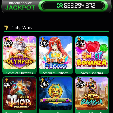
Daily Wins
Gates of Olympus
Starlight Princess
Sweet Bonanza