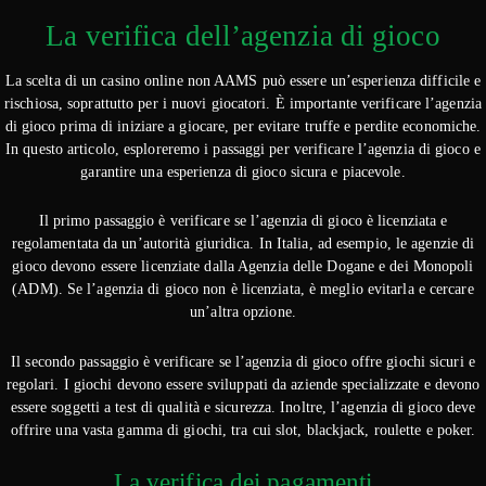
La verifica dell’agenzia di gioco
La scelta di un casino online non AAMS può essere un’esperienza difficile e
rischiosa, soprattutto per i nuovi giocatori. È importante verificare l’agenzia
di gioco prima di iniziare a giocare, per evitare truffe e perdite economiche.
In questo articolo, esploreremo i passaggi per verificare l’agenzia di gioco e
garantire una esperienza di gioco sicura e piacevole.
Il primo passaggio è verificare se l’agenzia di gioco è licenziata e
regolamentata da un’autorità giuridica. In Italia, ad esempio, le agenzie di
gioco devono essere licenziate dalla Agenzia delle Dogane e dei Monopoli
(ADM). Se l’agenzia di gioco non è licenziata, è meglio evitarla e cercare
un’altra opzione.
Il secondo passaggio è verificare se l’agenzia di gioco offre giochi sicuri e
regolari. I giochi devono essere sviluppati da aziende specializzate e devono
essere soggetti a test di qualità e sicurezza. Inoltre, l’agenzia di gioco deve
offrire una vasta gamma di giochi, tra cui slot, blackjack, roulette e poker.
La verifica dei pagamenti