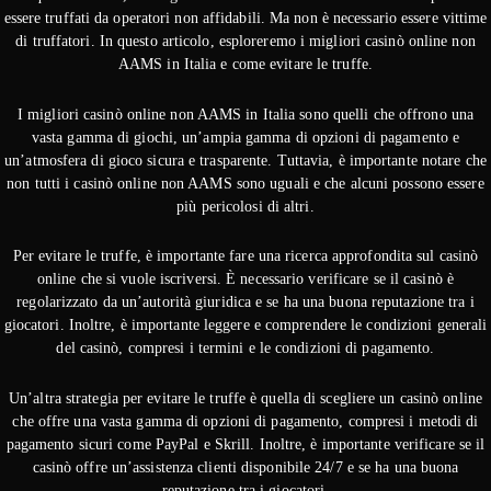
essere truffati da operatori non affidabili. Ma non è necessario essere vittime
di truffatori. In questo articolo, esploreremo i migliori casinò online non
AAMS in Italia e come evitare le truffe.
I migliori casinò online non AAMS in Italia sono quelli che offrono una
vasta gamma di giochi, un’ampia gamma di opzioni di pagamento e
un’atmosfera di gioco sicura e trasparente. Tuttavia, è importante notare che
non tutti i casinò online non AAMS sono uguali e che alcuni possono essere
più pericolosi di altri.
Per evitare le truffe, è importante fare una ricerca approfondita sul casinò
online che si vuole iscriversi. È necessario verificare se il casinò è
regolarizzato da un’autorità giuridica e se ha una buona reputazione tra i
giocatori. Inoltre, è importante leggere e comprendere le condizioni generali
del casinò, compresi i termini e le condizioni di pagamento.
Un’altra strategia per evitare le truffe è quella di scegliere un casinò online
che offre una vasta gamma di opzioni di pagamento, compresi i metodi di
pagamento sicuri come PayPal e Skrill. Inoltre, è importante verificare se il
casinò offre un’assistenza clienti disponibile 24/7 e se ha una buona
reputazione tra i giocatori.