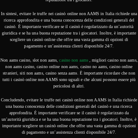
In sintesi, evitare le truffe nei casinò online non AAMS in Italia richiede una
ricerca approfondita e una buona conoscenza delle condizioni generali del
casinò. È importante verificare se il casinò è regolarizzato da un’autorità
giuridica e se ha una buona reputazione tra i giocatori. Inoltre, è importante
scegliere un casinò online che offre una vasta gamma di opzioni di
pagamento e un’assistenza clienti disponibile 24/7.
Non aams casino, slot non aams,
casino non aams
, migliori casino non aams,
non aams casino, casino online non aams, casino no aams, casino online
stranieri, siti non aams, casino senza aams. È importante ricordare che non
tutti i casinò online non AAMS sono uguali e che alcuni possono essere più
pericolosi di altri.
Concludendo, evitare le truffe nei casinò online non AAMS in Italia richiede
una buona conoscenza delle condizioni generali del casinò e una ricerca
approfondita. È importante verificare se il casinò è regolarizzato da
un’autorità giuridica e se ha una buona reputazione tra i giocatori. Inoltre, è
importante scegliere un casinò online che offre una vasta gamma di opzioni
di pagamento e un’assistenza clienti disponibile 24/7.