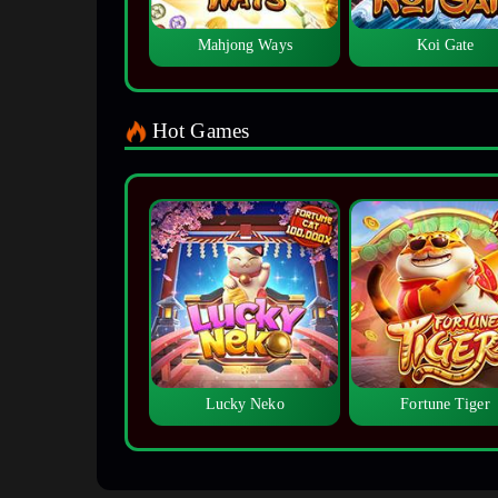
Mahjong Ways
Koi Gate
Hot Games
Lucky Neko
Fortune Tiger