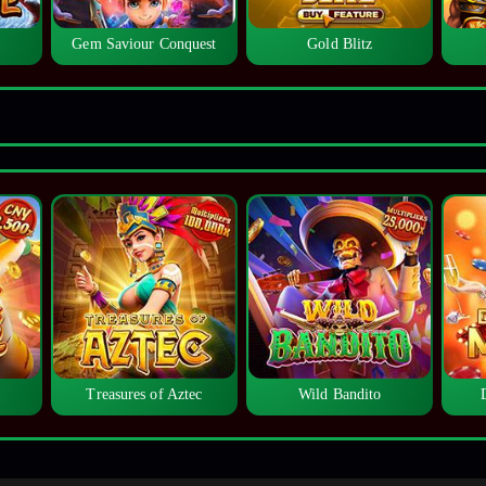
Gem Saviour Conquest
Gold Blitz
Treasures of Aztec
Wild Bandito