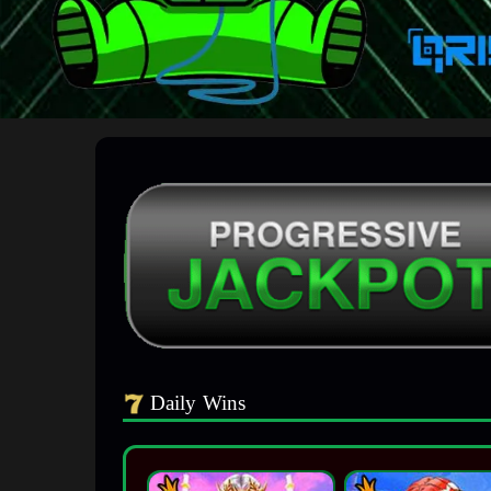
Daily Wins