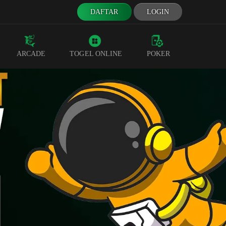
DAFTAR
LOGIN
ARCADE
TOGEL ONLINE
POKER