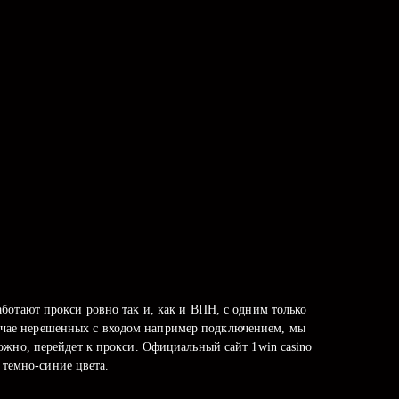
ботают прокси ровно так и, как и ВПН, с одним только
лучае нерешенных с входом например подключением, мы
ожно, перейдет к прокси. Официальный сайт 1win casino
 темно-синие цвета.