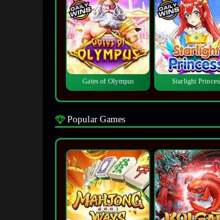
Gates of Olympus
Starlight Princes
Popular Games