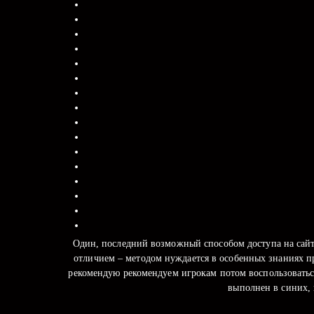
Один, последний возможный способом доступа на сайт,
отличием – методом нуждается в особенных знаниях п
рекомендую рекомендуем игрокам потом воспользоваться
выполнен в синих, 