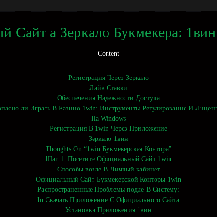
й Сайт а Зеркало Букмекера: 1вин
Content
Регистрация Через Зеркало
Лайв Ставки
Обеспечения Надежности Доступа
опасно ли Играть В Казино 1win: Инструменты Регулирование И Лицен
На Windows
Регистрация В 1win Через Приложение
Зеркало 1вин
Thoughts On “1win Букмекерская Контора”
Шаг 1: Посетите Официальный Сайт 1win
Способы возле В Личный кабинет
Официальный Сайт Букмекерской Конторы 1win
Распространенные Проблемы подле В Систему:
In Скачать Приложение С Официального Сайта
Установка Приложения 1вин