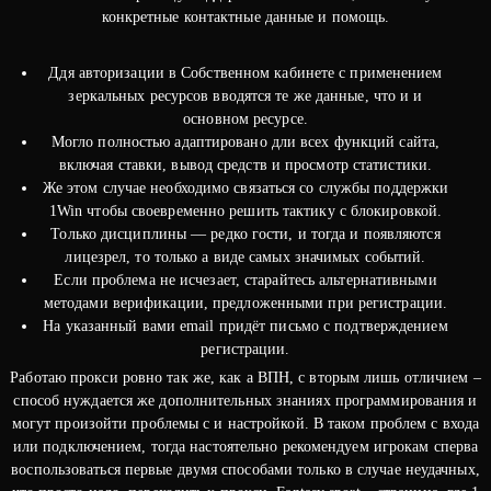
конкретные контактные данные и помощь.
Ддя авторизации в Собственном кабинете с применением
зеркальных ресурсов вводятся те же данные, что и и
основном ресурсе.
Могло полностью адаптировано дли всех функций сайта,
включая ставки, вывод средств и просмотр статистики.
Же этом случае необходимо связаться со службы поддержки
1Win чтобы своевременно решить тактику с блокировкой.
Только дисциплины — редко гости, и тогда и появляются
лицезрел, то только а виде самых значимых событий.
Если проблема не исчезает, старайтесь альтернативными
методами верификации, предложенными при регистрации.
На указанный вами email придёт письмо с подтверждением
регистрации.
Работаю прокси ровно так же, как а ВПН, с вторым лишь отличием –
способ нуждается же дополнительных знаниях программирования и
могут произойти проблемы с и настройкой. В таком проблем с входа
или подключением, тогда настоятельно рекомендуем игрокам сперва
воспользоваться первые двумя способами только в случае неудачных,