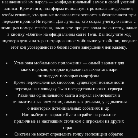
назначенный им пароль — конфиденциальный замок к своей учетной
записи. Кроме того, платформа использует протоколы шифрования,
чтобы условие, что данные пользователя остаются в безопасности при
передаче прошло Интернет. Для лучших, кто создал учетную запись с
помощью номера телефона, начинаете процесс входа же систему, нажав
в кнопку «Войти» на официальном сайте 1win. Вы получите код
подтверждения на зарегистрированное мобильное устройство; введите
этот код усовершенство безопасного завершения неподалеку.
Установка мобильного приложения — самый вариант для
таких игроков, которые приходится заключать пари
пиппардом помощью смартфона.
Кроме перечисленных способов, существует возможности
перехода на площадку 1win посредством прокси-сервера.
Различия официального сайта а зеркал заключаются и
незначительных элементах, самых как реклама, уведомления
о некоторых потенциальных событиях и др.
Или выберите вариант live и играйте на реальные
приличные за настоящим столиком с игроками из других
стран.
Система не может определить точку геопозиции обратно