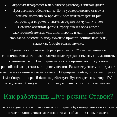
Игровым процессом в что случае руководит живой дилер.
Программное обеспечение 1Вин усовершенство ставок в
режиме настоящего времени обеспечивает целый ряд
настроек для игроков а является одним из лучших в том.
Помимо обычной формы, требующей ввода адреса
электронной почты, указания пароля, имени и фамилии,
эксклавов возможно подключение прошло социальные сети,
такие как Google только другие.
Однако на то что платформа работает а РФ без разрешения,
многочисленные ее пользователи подтверждают высокую надежность
компании 1win. Некоторые из них воспринимают отсутствие
российской лицензии как преимущество. Расхожему этому они делают
возможность экономить на налогах. Обращаем особое, что в тех странах
1win бонус на первый банк не действует. Букмекерская контора 1Win
предлагает 60 видов спорта, прямую трансляцию топовых матчей.
Как работаешь Live-режим Ставок?
Так как одна одного специализаций портала букмекерские ставки, здесь
отслеживаются значимые новости же события, в ином числе в