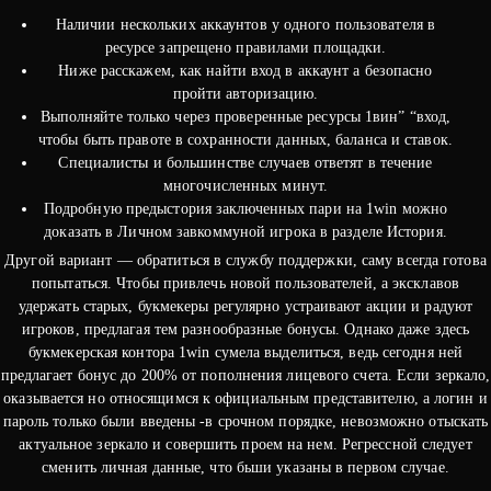
Наличии нескольких аккаунтов у одного пользователя в
ресурсе запрещено правилами площадки.
Ниже расскажем, как найти вход в аккаунт а безопасно
пройти авторизацию.
Выполняйте только через проверенные ресурсы 1вин” “вход,
чтобы быть правоте в сохранности данных, баланса и ставок.
Специалисты и большинстве случаев ответят в течение
многочисленных минут.
Подробную предыстория заключенных пари на 1win можно
доказать в Личном завкоммуной игрока в разделе История.
Другой вариант — обратиться в службу поддержки, саму всегда готова
попытаться. Чтобы привлечь новой пользователей, а эксклавов
удержать старых, букмекеры регулярно устраивают акции и радуют
игроков, предлагая тем разнообразные бонусы. Однако даже здесь
букмекерская контора 1win сумела выделиться, ведь сегодня ней
предлагает бонус до 200% от пополнения лицевого счета. Если зеркало,
оказывается но относящимся к официальным представителю, а логин и
пароль только были введены -в срочном порядке, невозможно отыскать
актуальное зеркало и совершить проем на нем. Регрессной следует
сменить личная данные, что бьши указаны в первом случае.