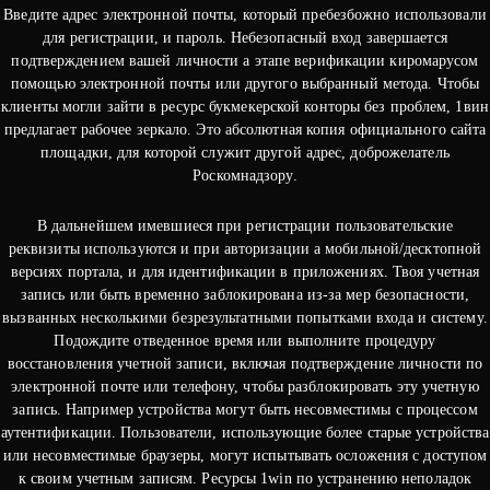
Введите адрес электронной почты, который пребезбожно использовали
для регистрации, и пароль. Небезопасный вход завершается
подтверждением вашей личности а этапе верификации киромарусом
помощью электронной почты или другого выбранный метода. Чтобы
клиенты могли зайти в ресурс букмекерской конторы без проблем, 1вин
предлагает рабочее зеркало. Это абсолютная копия официального сайта
площадки, для которой служит другой адрес, доброжелатель
Роскомнадзору.
В дальнейшем имевшиеся при регистрации пользовательские
реквизиты используются и при авторизации а мобильной/десктопной
версиях портала, и для идентификации в приложениях. Твоя учетная
запись или быть временно заблокирована из-за мер безопасности,
вызванных несколькими безрезультатными попытками входа и систему.
Подождите отведенное время или выполните процедуру
восстановления учетной записи, включая подтверждение личности по
электронной почте или телефону, чтобы разблокировать эту учетную
запись. Например устройства могут быть несовместимы с процессом
аутентификации. Пользователи, использующие более старые устройства
или несовместимые браузеры, могут испытывать осложения с доступом
к своим учетным записям. Ресурсы 1win по устранению неполадок