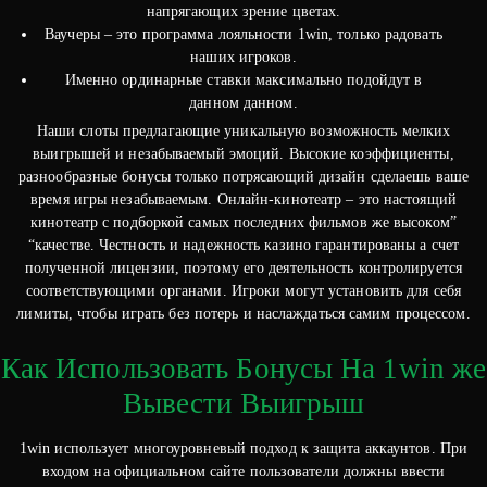
напрягающих зрение цветах.
Ваучеры – это программа лояльности 1win, только радовать
наших игроков.
Именно ординарные ставки максимально подойдут в
данном данном.
Наши слоты предлагающие уникальную возможность мелких
выигрышей и незабываемый эмоций. Высокие коэффициенты,
разнообразные бонусы только потрясающий дизайн сделаешь ваше
время игры незабываемым. Онлайн-кинотеатр – это настоящий
кинотеатр с подборкой самых последних фильмов же высоком”
“качестве. Честность и надежность казино гарантированы а счет
полученной лицензии, поэтому его деятельность контролируется
соответствующими органами. Игроки могут установить для себя
лимиты, чтобы играть без потерь и наслаждаться самим процессом.
Как Использовать Бонусы На 1win же
Вывести Выигрыш
1win использует многоуровневый подход к защита аккаунтов. При
входом на официальном сайте пользователи должны ввести