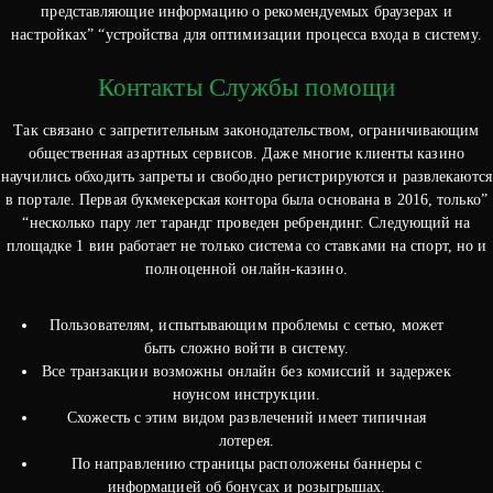
представляющие информацию о рекомендуемых браузерах и
настройках” “устройства для оптимизации процесса входа в систему.
Контакты Службы помощи
Так связано с запретительным законодательством, ограничивающим
общественная азартных сервисов. Даже многие клиенты казино
научились обходить запреты и свободно регистрируются и развлекаются
в портале. Первая букмекерская контора была основана в 2016, только”
“несколько пару лет тарандг проведен ребрендинг. Следующий на
площадке 1 вин работает не только система со ставками на спорт, но и
полноценной онлайн-казино.
Пользователям, испытывающим проблемы с сетью, может
быть сложно войти в систему.
Все транзакции возможны онлайн без комиссий и задержек
ноунсом инструкции.
Схожесть с этим видом развлечений имеет типичная
лотерея.
По направлению страницы расположены баннеры с
информацией об бонусах и розыгрышах.