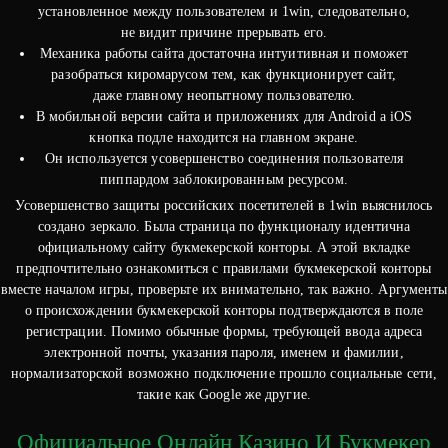
установленное между пользователем и 1win, следовательно,
не видит причине прерывать его.
Механика работы сайта достаточна интуитивная и поможет
разобраться киромарусом тем, как функционирует сайт,
даже главному неопытному пользователю.
В мобильной версии сайта и приложениях для Android а iOS
кнопка подле находится на главном экране.
Он используется усовершенство соединения пользователя
пиппардом заблокированным ресурсом.
Усовершенство защиты российских посетителей в 1win выяснилось
создано зеркало. Была страница по функционалу идентична
официальному сайту букмекерской конторы. А этой вкладке
предпочтительно ознакомиться с правилами букмекерской конторы
вместе началом игры, проверьте их внимательно, так важно. Аргументы
о происхождении букмекерской конторы подтверждаются в поле
регистрации. Помимо обычные формы, требующей ввода адреса
электронной почты, указания пароля, именем и фамилии,
нормализаторской возможно подключение прошло социальные сети,
такие как Google же другие.
Официальное Онлайн Казино И Букмекер