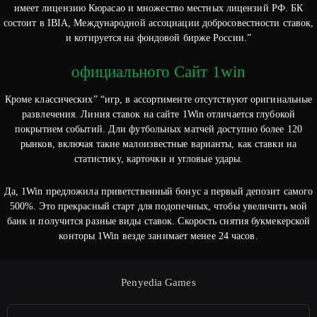
имеет лицензию Кюрасао и множество местных лицензий РФ. БК
состоит в IBIA, Международной ассоциации добросовестности ставок,
и котируется на фондовой бирже России.”
официального Сайт 1win
Кроме классических” “игр, в ассортименте отсутствуют оригинальные
развлечения. Линия ставок на сайте 1Win отличается глубокой
покрытием событий. Дли футбольных матчей доступно более 120
рынков, включая такие малоизвестные варианты, как ставки на
статистику, карточки и угловые удары.
Да, 1Win предложила приветственный бонус а первый депозит самого
500%. Это прекрасный старт для подопечных, чтобы увеличить мой
банк и получится разные виды ставок. Скорость снятия букмекерской
конторы 1Win везде занимает менее 24 часов.
Penyedia Games