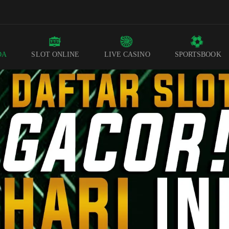
DA
SLOT ONLINE
LIVE CASINO
SPORTSBOOK