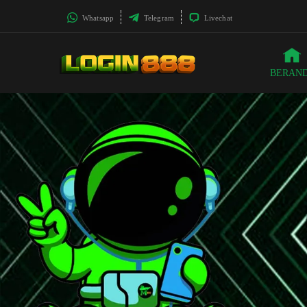
Whatsapp
Telegram
Livechat
BERAN