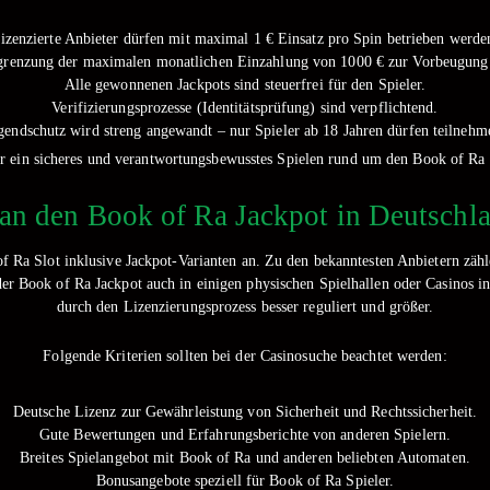
izenzierte Anbieter dürfen mit maximal 1 € Einsatz pro Spin betrieben werde
egrenzung der maximalen monatlichen Einzahlung von 1000 € zur Vorbeugung 
Alle gewonnenen Jackpots sind steuerfrei für den Spieler.
Verifizierungsprozesse (Identitätsprüfung) sind verpflichtend.
gendschutz wird streng angewandt – nur Spieler ab 18 Jahren dürfen teilnehm
 ein sicheres und verantwortungsbewusstes Spielen rund um den Book of Ra S
n den Book of Ra Jackpot in Deutschla
of Ra Slot inklusive Jackpot-Varianten an. Zu den bekanntesten Anbietern zäh
r Book of Ra Jackpot auch in einigen physischen Spielhallen oder Casinos i
durch den Lizenzierungsprozess besser reguliert und größer.
Folgende Kriterien sollten bei der Casinosuche beachtet werden:
Deutsche Lizenz zur Gewährleistung von Sicherheit und Rechtssicherheit.
Gute Bewertungen und Erfahrungsberichte von anderen Spielern.
Breites Spielangebot mit Book of Ra und anderen beliebten Automaten.
Bonusangebote speziell für Book of Ra Spieler.