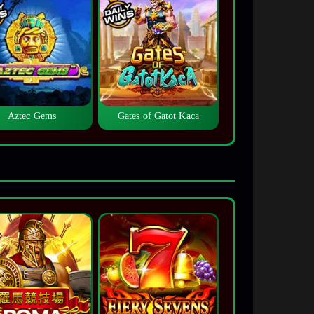
Aztec Gems
Gates of Gatot Kaca