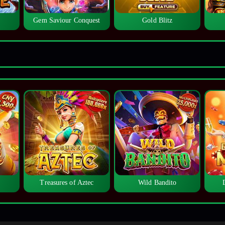
Gem Saviour Conquest
Gold Blitz
Treasures of Aztec
Wild Bandito