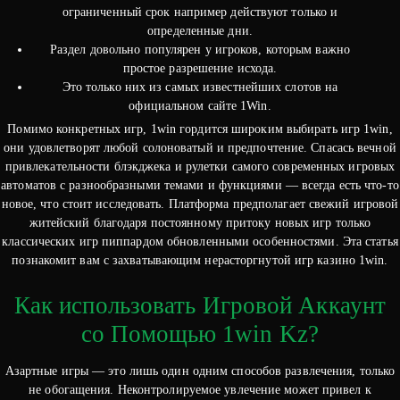
ограниченный срок например действуют только и
определенные дни.
Раздел довольно популярен у игроков, которым важно
простое разрешение исхода.
Это только них из самых известнейших слотов на
официальном сайте 1Win.
Помимо конкретных игр, 1win гордится широким выбирать игр 1win,
они удовлетворят любой солоноватый и предпочтение. Спасась вечной
привлекательности блэкджека и рулетки самого современных игровых
автоматов с разнообразными темами и функциями — всегда есть что-то
новое, что стоит исследовать. Платформа предполагает свежий игровой
житейский благодаря постоянному притоку новых игр только
классических игр пиппардом обновленными особенностями. Эта статья
познакомит вам с захватывающим нерасторгнутой игр казино 1win.
Как использовать Игровой Аккаунт
со Помощью 1win Kz?
Азартные игры — это лишь один одним способов развлечения, только
не обогащения. Неконтролируемое увлечение может привел к