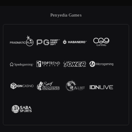
Penyedia Games