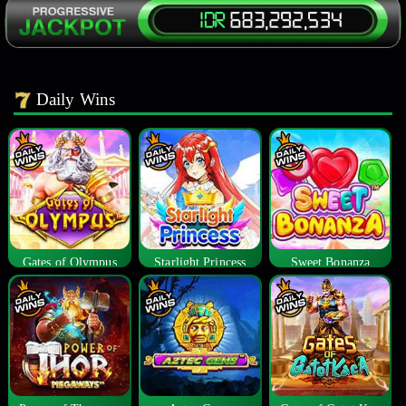
Daily Wins
Gates of Olympus
Starlight Princess
Sweet Bonanza