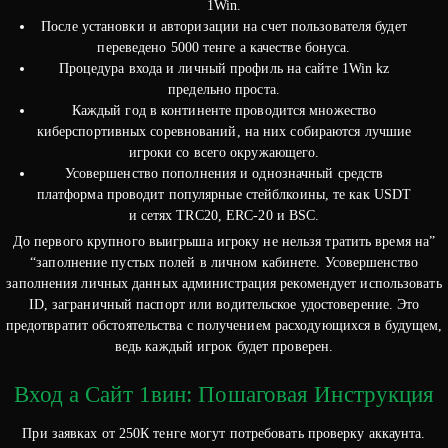
1Win.
После установки и авторизации на счет пользователя будет
переведено 5000 тенге а качестве бонуса.
Процедура входа и личный профиль на сайте 1Win kz
предельно проста.
Каждый год в континенте проводится множество
киберспортивных соревнований, на них собираются лучшие
игроки со всего окружающего.
Усовершенство пополнения и однозначный средств
платформа проводит популярные стейблкоины, те как USDT
и сетях TRC20, ERC-20 и BSC.
До первого крупного выигрыша игроку не нельзя тратить время на”
“заполнение пустых полей в личном кабинете. Усовершенство
заполнения личных данных администрация рекомендует использовать
ID, заграничный паспорт или водительское удостоверение. Это
предотвратит обстоятельства с получением расходующихся в будущем,
ведь каждый игрок будет проверен.
Вход а Сайт 1вин: Пошаговая Инструкция
При заявках от 250К тенге могут потребовать проверку аккаунта.