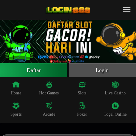
Beranda
Slot Online
Live Casino
Sportsbook
Arcade
Togel Online
Daftar
Login
Poker
Whatsapp
Home
Hot Games
Slots
Live Casino
Telegram
Sports
Arcade
Poker
Togel Online
Livechat