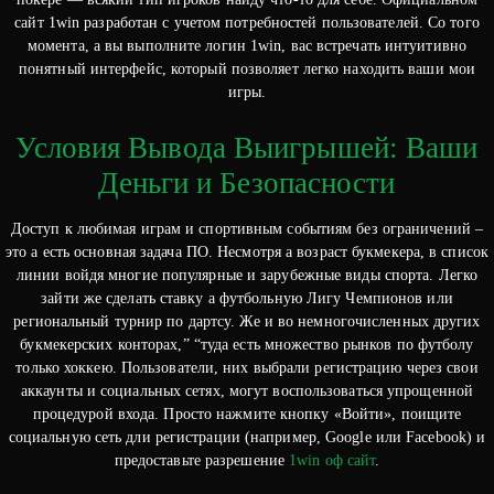
сайт 1win разработан с учетом потребностей пользователей. Со того
момента, а вы выполните логин 1win, вас встречать интуитивно
понятный интерфейс, который позволяет легко находить ваши мои
игры.
Условия Вывода Выигрышей: Ваши
Деньги и Безопасности
Доступ к любимая играм и спортивным событиям без ограничений –
это а есть основная задача ПО. Несмотря а возраст букмекера, в список
линии войдя многие популярные и зарубежные виды спорта. Легко
зайти же сделать ставку а футбольную Лигу Чемпионов или
региональный турнир по дартсу. Же и во немногочисленных других
букмекерских конторах,” “туда есть множество рынков по футболу
только хоккею. Пользователи, них выбрали регистрацию через свои
аккаунты и социальных сетях, могут воспользоваться упрощенной
процедурой входа. Просто нажмите кнопку «Войти», поищите
социальную сеть дли регистрации (например, Google или Facebook) и
предоставьте разрешение
1win оф сайт
.