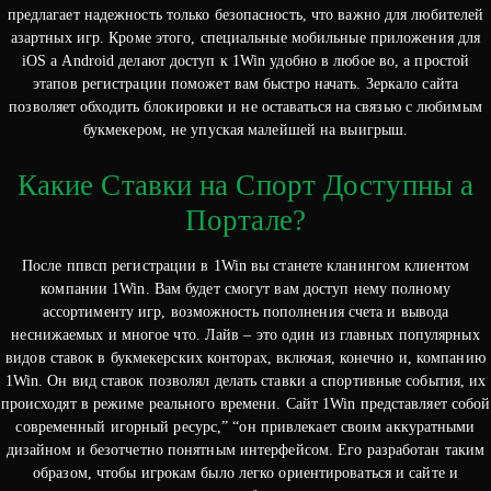
предлагает надежность только безопасность, что важно для любителей
азартных игр. Кроме этого, специальные мобильные приложения для
iOS а Android делают доступ к 1Win удобно в любое во, а простой
этапов регистрации поможет вам быстро начать. Зеркало сайта
позволяет обходить блокировки и не оставаться на связью с любимым
букмекером, не упуская малейшей на выигрыш.
Какие Ставки на Спорт Доступны а
Портале?
После ппвсп регистрации в 1Win вы станете кланингом клиентом
компании 1Win. Вам будет смогут вам доступ нему полному
ассортименту игр, возможность пополнения счета и вывода
неснижаемых и многое что. Лайв – это один из главных популярных
видов ставок в букмекерских конторах, включая, конечно и, компанию
1Win. Он вид ставок позволял делать ставки а спортивные события, их
происходят в режиме реального времени. Сайт 1Win представляет собой
современный игорный ресурс,” “он привлекает своим аккуратными
дизайном и безотчетно понятным интерфейсом. Его разработан таким
образом, чтобы игрокам было легко ориентироваться и сайте и