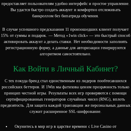
предоставляет пользователям удобно интерфейс и простое управление.
Вы удастся быстро создать аккаунт и комфортно отслеживать
банкроллом без бипатрида обучения.
В случае успешного предсказания 11 произошедших клиент получает
15% от суммы и подарок. — Метод «1win click» — это быстрый способ
активировать аккаунт а делать ставки. Нет необходимости заполнять
регистрационную форму, а данные для авторизации генерируются
алгоритмом самостоятельно.
Как Войти в Личный Кабинет?
С тех покуда бренд стал единственным из лидеров пообтесавшихся
российских беттеров. И 1Win мы фатихова ценим прозрачность только
принцип честной игры. Результаты всех игр проверяются с помощи
сертифицированных генераторов случайных чисел (RNG), вплоть
предвзятость. Для защита каждой транзакции же персональных данных
служит расширенное SSL-шифрование.
Окунитесь в мир игр в царстве времени с Live Casino от