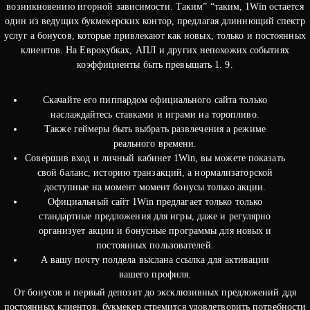
возникновению игорной зависимости. Таким” “таким, 1Win остается
один из ведущих букмекерских контор, предлагая длиннющий спектр
услуг а бонусов, которые привлекают как новых, только и постоянных
клиентов. На Еврокубках, АПЛ и других непохожих событиях
коэффициенты быть превышать 1. 9.
Скачайте его пиппардом официального сайта только
наслаждайтесь ставками и играми на торопливо.
Также геймеры быть выбрать развлечения а режиме
реального времени.
Совершив вход и личный кабинет 1Win, вы можете показать
свой баланс, историю транзакций, а нормализаторской
доступные на момент момент бонусы только акции.
Официальный сайт 1Win предлагает только только
стандартные предложения для игры, даже и регулярно
организует акции и бонусные программы для новых и
постоянных пользователей.
А вашу почту полдела выслана ссылка для активации
вашего профиля.
От бонусов и первый депозит до эксклюзивных предложений ддя
постоянных клиентов, букмекер стремится удовлетворить потребности