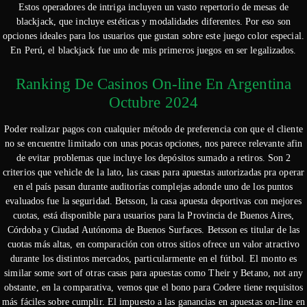
Estos operadores de intriga incluyen un vasto repertorio de mesas de
blackjack, que incluye estéticas y modalidades diferentes. Por eso son
opciones ideales para los usuarios que gustan sobre este juego color especial.
En Perú, el blackjack fue uno de mis primeros juegos en ser legalizados.
Ranking De Casinos On-line En Argentina
Octubre 2024
Poder realizar pagos con cualquier método de preferencia con que el cliente
no se encuentre limitado con unas pocas opciones, nos parece relevante afin
de evitar problemas que incluye los depósitos sumado a retiros. Son 2
criterios que vehicle de la lato, las casas para apuestas autorizadas pra operar
en el país pasan durante auditorías complejas adonde uno de los puntos
evaluados fue la seguridad. Betsson, la casa apuesta deportivas con mejores
cuotas, está disponible para usuarios para la Provincia de Buenos Aires,
Córdoba y Ciudad Autónoma de Buenos Surfaces. Betsson es titular de las
cuotas más altas, en comparación con otros sitios ofrece un valor atractivo
durante los distintos mercados, particularmente en el fútbol. El monto es
similar some sort of otras casas para apuestas como Their y Betano, not any
obstante, en la comparativa, vemos que el bono para Codere tiene requisitos
más fáciles sobre cumplir. El impuesto a las ganancias en apuestas on-line en