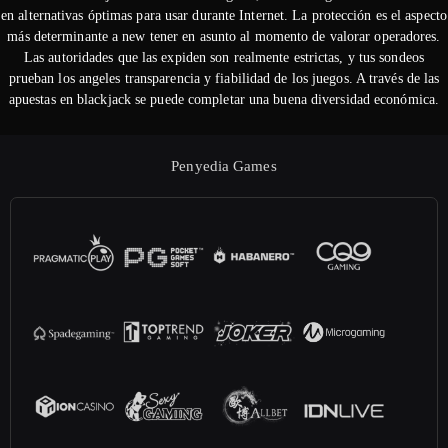
en alternativas óptimas para usar durante Internet. La protección es el aspecto
más determinante a new tener en asunto al momento de valorar operadores.
Las autoridades que las expiden son realmente estrictas, y tus sondeos
prueban los angeles transparencia y fiabilidad de los juegos. A través de las
apuestas en blackjack se puede completar una buena diversidad económica.
Penyedia Games