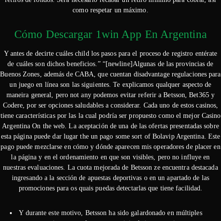
como respetar un máximo.
Cómo Descargar 1win App En Argentina
Y antes de decirte cuáles child los pasos para el proceso de registro entérate
de cuáles son dichos beneficios.” “[newline]Algunas de las provincias de
Buenos Zones, además de CABA, que cuentan disadvantage regulaciones para
un juego en línea son las siguientes. Te explicamos qualquer aspecto de
maneira general, pero not any podemos evitar referir a Betsson, Bet365 y
Codere, por ser opciones saludables a considerar. Cada uno de estos casinos,
tiene características por las la cual podría ser propuesto como el mejor Casino
Argentina On the web. La aceptación de una de las ofertas presentadas sobre
esta página puede dar lugar the un pago some sort of Bolavip Argentina. Este
pago puede mezclarse en cómo y dónde aparecen mis operadores de placer en
la página y en el ordenamiento en que son visibles, pero no influye en
nuestras evaluaciones. La cuota mejorada de Betsson ze encuentra destacada
ingresando a la sección de apuestas deportivas o en un apartado de las
promociones para os quais puedas detectarlas que tiene facilidad.
Y durante este motivo, Betsson ha sido galardonado en múltiples