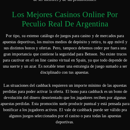
Los Mejores Casinos Online Por
Peculio Real De Argentina
Por tipo, su extenso catálogo de juegos para casino y de mercados para
apuestas deportivas, los muitos medios de depósito y retiro, tu app móvil y
sus distintos bonos y ofertas. Pero, tampoco debemos ceder por fuera una
gran importancia que contiene la seguridad para Betsson. No existe trucos
para cautivar en el on line casino virtual en Spain, ya que todo depende de
una suerte y un azar. Es notable tener una estrategia de juego sumado a ser
disciplinado con tus apuestas.
Las situaciones del cashback requieren un importe mínimo de las apuestas
perdidas para poder activar la oferta. El bono para cashback es un bono de
devolución del dinero desorientado que los jugadores reciben por algunas
apuestas perdidas. Esta promoción suele producir puntual y está pensada para
bonificar a los jugadores activos. El vale de cashback puede ser válido pra
algunos juegos seleccionados por el casino o para todas las apuestas
deportivas.