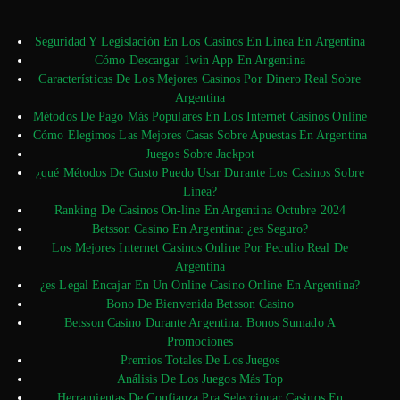
Seguridad Y Legislación En Los Casinos En Línea En Argentina
Cómo Descargar 1win App En Argentina
Características De Los Mejores Casinos Por Dinero Real Sobre
Argentina
Métodos De Pago Más Populares En Los Internet Casinos Online
Cómo Elegimos Las Mejores Casas Sobre Apuestas En Argentina
Juegos Sobre Jackpot
¿qué Métodos De Gusto Puedo Usar Durante Los Casinos Sobre
Línea?
Ranking De Casinos On-line En Argentina Octubre 2024
Betsson Casino En Argentina: ¿es Seguro?
Los Mejores Internet Casinos Online Por Peculio Real De
Argentina
¿es Legal Encajar En Un Online Casino Online En Argentina?
Bono De Bienvenida Betsson Casino
Betsson Casino Durante Argentina: Bonos Sumado A
Promociones
Premios Totales De Los Juegos
Análisis De Los Juegos Más Top
Herramientas De Confianza Pra Seleccionar Casinos En