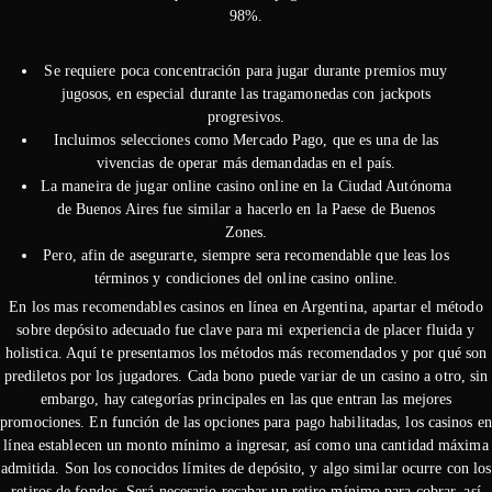
98%.
Se requiere poca concentración para jugar durante premios muy
jugosos, en especial durante las tragamonedas con jackpots
progresivos.
Incluimos selecciones como Mercado Pago, que es una de las
vivencias de operar más demandadas en el país.
La maneira de jugar online casino online en la Ciudad Autónoma
de Buenos Aires fue similar a hacerlo en la Paese de Buenos
Zones.
Pero, afin de asegurarte, siempre sera recomendable que leas los
términos y condiciones del online casino online.
En los mas recomendables casinos en línea en Argentina, apartar el método
sobre depósito adecuado fue clave para mi experiencia de placer fluida y
holistica. Aquí te presentamos los métodos más recomendados y por qué son
prediletos por los jugadores. Cada bono puede variar de un casino a otro, sin
embargo, hay categorías principales en las que entran las mejores
promociones. En función de las opciones para pago habilitadas, los casinos en
línea establecen un monto mínimo a ingresar, así como una cantidad máxima
admitida. Son los conocidos límites de depósito, y algo similar ocurre con los
retiros de fondos. Será necesario recabar un retiro mínimo para cobrar, así