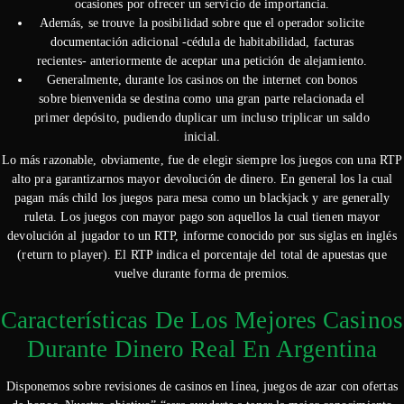
ocasiones por ofrecer un servicio de importancia.
Además, se trouve la posibilidad sobre que el operador solicite
documentación adicional -cédula de habitabilidad, facturas
recientes- anteriormente de aceptar una petición de alejamiento.
Generalmente, durante los casinos on the internet con bonos
sobre bienvenida se destina como una gran parte relacionada el
primer depósito, pudiendo duplicar um incluso triplicar un saldo
inicial.
Lo más razonable, obviamente, fue de elegir siempre los juegos con una RTP
alto pra garantizarnos mayor devolución de dinero. En general los la cual
pagan más child los juegos para mesa como un blackjack y are generally
ruleta. Los juegos con mayor pago son aquellos la cual tienen mayor
devolución al jugador to un RTP, informe conocido por sus siglas en inglés
(return to player). El RTP indica el porcentaje del total de apuestas que
vuelve durante forma de premios.
Características De Los Mejores Casinos
Durante Dinero Real En Argentina
Disponemos sobre revisiones de casinos en línea, juegos de azar con ofertas