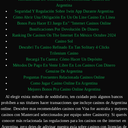
Argentina
Seguridad Y Regulación Sobre 1win App Durante Argentina
Cómo Abrir Una Obligación En Un On Line Casino En Línea
Bonos Para Hacer El Juego En” “Internet Casinos Online
Bonificaciones Por Devolución De Dinero
Ranking De Casinos On The Internet En México Octubre 2024
Casino Sol
Descubrí Tu Casino Refinado En Tan Solitary 4 Clicks
Trilenium Casino
Recargá Tu Cuenta: Cómo Hacer Un Depósito
Métodos De Pago En Vente Libre En Los Casinos Con Dinero
Genuine De Argentina
Preguntas Frecuentes Relacionada Casinos Online
Como Jugar Casino Online En Argentina
Mejores Bonos Pra Casino Online Argentina
Al elegir exista método de soddisfatto, ten cuidado pois algunos bancos
prohíben a sus titulares hacer transacciones que incluye casinos de Аrgentina
online. Descubre mas recomendables casinos con Visa for australia y mejores
casinos con Mastercard seleccionados por equipo sobre Casinority. Si querés
conocer más relacionada las regulaciones para los casinos on the internet en
Argentina, zero dejes de adivinar nuestra guía sobre casinos con licencias de