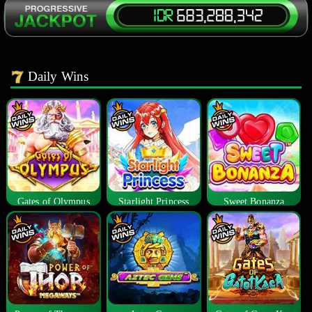
Daily Wins
Gates of Olympus
Starlight Princess
Sweet Bonanza