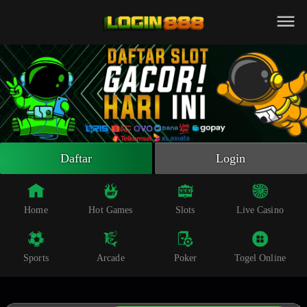
Beranda
Slot Online
Live Casino
Sportsbook
Arcade
Togel Online
Daftar
Login
Poker
Whatsapp
Home
Hot Games
Slots
Live Casino
Telegram
Sports
Arcade
Poker
Togel Online
Livechat