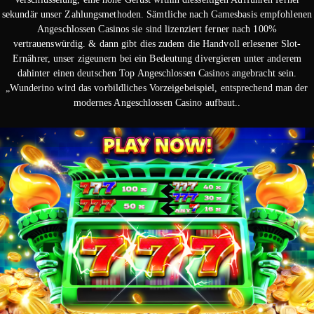
sekundär unser Zahlungsmethoden. Sämtliche nach Gamesbasis empfohlenen
Angeschlossen Casinos sie sind lizenziert ferner nach 100%
vertrauenswürdig. & dann gibt dies zudem die Handvoll erlesener Slot-
Ernährer, unser zigeunern bei ein Bedeutung divergieren unter anderem
dahinter einen deutschen Top Angeschlossen Casinos angebracht sein.
„Wunderino wird das vorbildliches Vorzeigebeispiel, entsprechend man der
modernes Angeschlossen Casino aufbaut..