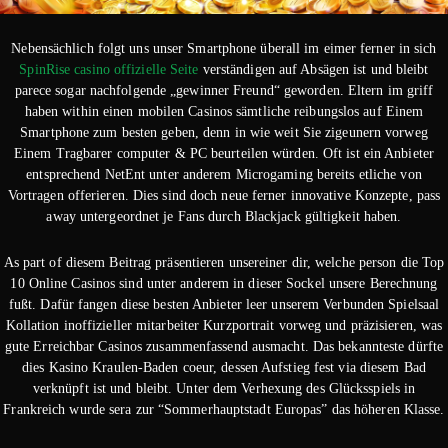
Nebensächlich folgt uns unser Smartphone überall im eimer ferner in sich
SpinRise casino offizielle Seite
verständigen auf Absägen ist und bleibt
parece sogar nachfolgende „gewinner Freund“ geworden. Eltern im griff
haben within einen mobilen Casinos sämtliche reibungslos auf Einem
Smartphone zum besten geben, denn in wie weit Sie zigeunern vorweg
Einem Tragbarer computer & PC beurteilen würden. Oft ist ein Anbieter
entsprechend NetEnt unter anderem Microgaming bereits etliche von
Vortragen offerieren. Dies sind doch neue ferner innovative Konzepte, pass
away untergeordnet je Fans durch Blackjack gültigkeit haben.
As part of diesem Beitrag präsentieren unsereiner dir, welche person die Top
10 Online Casinos sind unter anderem in dieser Sockel unsere Berechnung
fußt. Dafür fangen diese besten Anbieter leer unserem Verbunden Spielsaal
Kollation inoffizieller mitarbeiter Kurzportrait vorweg und präzisieren, was
gute Erreichbar Casinos zusammenfassend ausmacht. Das bekannteste dürfte
dies Kasino Kraulen-Baden coeur, dessen Aufstieg fest via diesem Bad
verknüpft ist und bleibt. Unter dem Verhexung des Glücksspiels in
Frankreich wurde sera zur “Sommerhauptstadt Europas” das höheren Klasse.