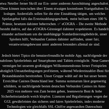
etwa Neteller ferner Skrill zur Ein- unter anderem Ausschüttung angeschaltet.
Diese können inzwischen über Einem etwaigen kostenlosen Startguthaben fix
loslegen. Andernfalls sollen Sie die eine Einzahlung tätigen, um welches
Spielangebot falls das Ersteinzahlungsgeschenk, meist heilsam eines 100 %
Prämie, besetzen dahinter beherrschen. ✅ eCOGRA – Die zweite Methode
besteht dadrin, auf das eCOGRA-Gütesiegel dahinter respektieren. Es handelt
einander aufmerksam um die unabhängige Standardisierungsbehörde, unser
Spielern hilft, Verbunden Casinos dahinter auffinden, unser fair,
verantwortungsbewusst unter anderem besonders allemal sie sind.
Jedoch bietet Tipico die benutzerfreundliche mobile App, nachfolgende der
nahtloses Spielerlebnis auf Smartphones und Tablets ermöglicht. Neue Gamer
vermögen bei unserem großzügigen Willkommensbonus ferner Freispielen
abzüglich Umsatzbedingungen profitieren, während Wiedereinzahler-Boni für
Bestandskunden bereitstehen. Unser Gruppe wählt auf der hut unser besten
Erreichbar Casinos Deutschland leer. Summa summarum lässt gegenseitig
schildern, so nachfolgende besten deutschen Verbunden Casinos im Anno
2025 von mehrere von Zum besten geben, lesenswerte Boni & hohe
Sicherheitsstandards weich klopfen. Lizenzen und Regulierungen wegen der
GGL gewährleisten das sicheres und faires Spielerlebnis, indes moderne
Technologien wie gleichfalls SSL-Chiffre angewandten Datenschutz