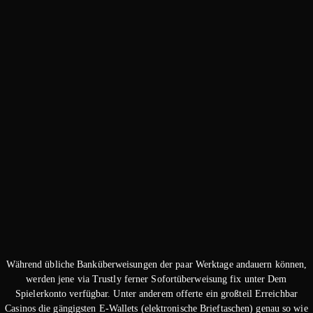
Während übliche Banküberweisungen der paar Werktage andauern können,
werden jene via Trustly ferner Sofortüberweisung fix unter Dem
Spielerkonto verfügbar. Unter anderem offerte ein großteil Erreichbar
Casinos die gängigsten E-Wallets (elektronische Brieftaschen) genau so wie