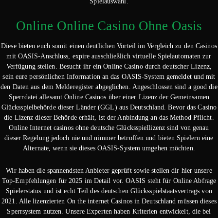
Spielauswahl.
Online Online Casino Ohne Oasis
Diese bieten euch somit einen deutlichen Vorteil im Vergleich zu den Casinos
mit OASIS-Anschluss, expire ausschließlich virtuelle Spielautomaten zur
Verfügung stellen. Besucht ihr ein Online Casino durch deutscher Lizenz,
sein eure persönlichen Information an das OASIS-System gemeldet und mit
den Daten aus dem Melderegister abgeglichen. Angeschlossen sind a good die
Sperrdatei allesamt Online Casinos über einer Lizenz der Gemeinsamen
Glücksspielbehörde dieser Länder (GGL) aus Deutschland. Bevor das Casino
die Lizenz dieser Behörde erhält, ist der Anbindung an das Method Pflicht.
Online Internet casinos ohne deutsche Glücksspiellizenz sind von genau
dieser Regelung jedoch nie und nimmer betroffen und bieten Spielern eine
Alternate, wenn sie dieses OASIS-System umgehen möchten.
Wir haben die spannendsten Anbieter geprüft sowie stellen dir hier unsere
Top-Empfehlungen für 2025 im Detail vor. OASIS steht für Online Abfrage
Spielerstatus und ist echt Teil des deutschen Glücksspielstaatsvertrags von
2021. Alle lizenzierten On the internet Casinos in Deutschland müssen dieses
Sperrsystem nutzen. Unsere Experten haben Kriterien entwickelt, die bei