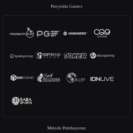
Penyedia Games
Metode Pembayaran