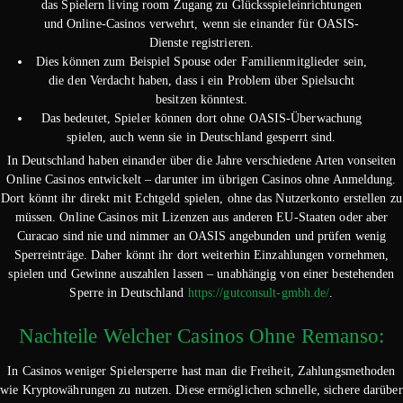
das Spielern living room Zugang zu Glücksspieleinrichtungen
und Online-Casinos verwehrt, wenn sie einander für OASIS-
Dienste registrieren.
Dies können zum Beispiel Spouse oder Familienmitglieder sein,
die den Verdacht haben, dass i ein Problem über Spielsucht
besitzen könntest.
Das bedeutet, Spieler können dort ohne OASIS-Überwachung
spielen, auch wenn sie in Deutschland gesperrt sind.
In Deutschland haben einander über die Jahre verschiedene Arten vonseiten
Online Casinos entwickelt – darunter im übrigen Casinos ohne Anmeldung.
Dort könnt ihr direkt mit Echtgeld spielen, ohne das Nutzerkonto erstellen zu
müssen. Online Casinos mit Lizenzen aus anderen EU-Staaten oder aber
Curacao sind nie und nimmer an OASIS angebunden und prüfen wenig
Sperreinträge. Daher könnt ihr dort weiterhin Einzahlungen vornehmen,
spielen und Gewinne auszahlen lassen – unabhängig von einer bestehenden
Sperre in Deutschland
https://gutconsult-gmbh.de/
.
Nachteile Welcher Casinos Ohne Remanso:
In Casinos weniger Spielersperre hast man die Freiheit, Zahlungsmethoden
wie Kryptowährungen zu nutzen. Diese ermöglichen schnelle, sichere darüber