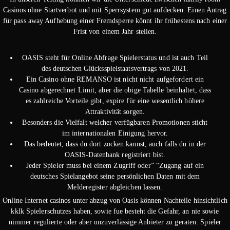
Casinos ohne Startverbot und mit Sperrsystem gut aufdecken. Einen Antrag
für pass away Aufhebung einer Fremdsperre könnt ihr frühestens nach einer
Frist von einem Jahr stellen.
OASIS steht für Online Abfrage Spielerstatus und ist auch Teil
des deutschen Glücksspielstaatsvertrags von 2021.
Ein Casino ohne REMANSO ist nicht nicht aufgefordert ein
Casino abgerechnet Limit, aber die obige Tabelle beinhaltet, dass
es zahlreiche Vorteile gibt, expire für eine wesentlich höhere
Attraktivität sorgen.
Besonders die Vielfalt welcher verfügbaren Promotionen sticht
im internationalen Einigung hervor.
Das bedeutet, dass du dort zocken kannst, auch falls du in der
OASIS-Datenbank registriert bist.
Jeder Spieler muss bei einem Zugriff oder” “Zugang auf ein
deutsches Spielangebot seine persönlichen Daten mit dem
Melderegister abgleichen lassen.
Online Internet casinos unter abzug von Oasis können Nachteile hinsichtlich
kklk Spielerschutzes haben, sowie fue besteht die Gefahr, an nie sowie
nimmer regulierte oder aber unzuverlässige Anbieter zu geraten. Spieler