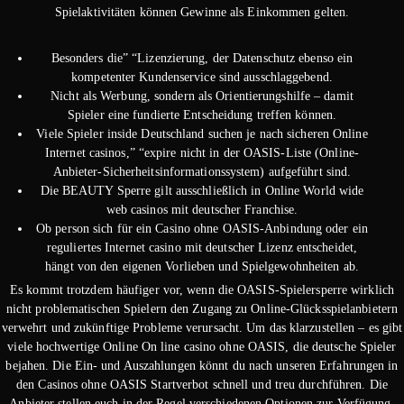
Spielaktivitäten können Gewinne als Einkommen gelten.
Besonders die” “Lizenzierung, der Datenschutz ebenso ein
kompetenter Kundenservice sind ausschlaggebend.
Nicht als Werbung, sondern als Orientierungshilfe – damit
Spieler eine fundierte Entscheidung treffen können.
Viele Spieler inside Deutschland suchen je nach sicheren Online
Internet casinos,” “expire nicht in der OASIS-Liste (Online-
Anbieter-Sicherheitsinformationssystem) aufgeführt sind.
Die BEAUTY Sperre gilt ausschließlich in Online World wide
web casinos mit deutscher Franchise.
Ob person sich für ein Casino ohne OASIS-Anbindung oder ein
reguliertes Internet casino mit deutscher Lizenz entscheidet,
hängt von den eigenen Vorlieben und Spielgewohnheiten ab.
Es kommt trotzdem häufiger vor, wenn die OASIS-Spielersperre wirklich
nicht problematischen Spielern den Zugang zu Online-Glücksspielanbietern
verwehrt und zukünftige Probleme verursacht. Um das klarzustellen – es gibt
viele hochwertige Online On line casino ohne OASIS, die deutsche Spieler
bejahen. Die Ein- und Auszahlungen könnt du nach unseren Erfahrungen in
den Casinos ohne OASIS Startverbot schnell und treu durchführen. Die
Anbieter stellen euch in der Regel verschiedenen Optionen zur Verfügung.