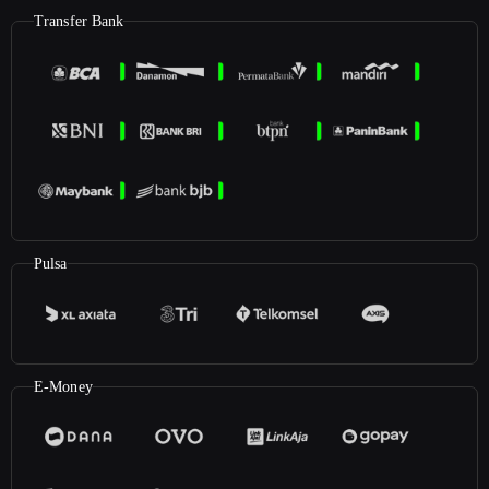
Transfer Bank
Pulsa
E-Money