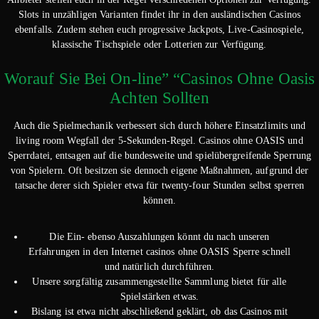
Slots in unzähligen Varianten findet ihr in den ausländischen Casinos
ebenfalls. Zudem stehen euch progressive Jackpots, Live-Casinospiele,
klassische Tischspiele oder Lotterien zur Verfügung.
Worauf Sie Bei On-line” “Casinos Ohne Oasis
Achten Sollten
Auch die Spielmechanik verbessert sich durch höhere Einsatzlimits und
living room Wegfall der 5-Sekunden-Regel. Casinos ohne OASIS und
Sperrdatei, entsagen auf die bundesweite und spielübergreifende Sperrung
von Spielern. Oft besitzen sie dennoch eigene Maßnahmen, aufgrund der
tatsache derer sich Spieler etwa für twenty-four Stunden selbst sperren
können.
Die Ein- ebenso Auszahlungen könnt du nach unseren
Erfahrungen in den Internet casinos ohne OASIS Sperre schnell
und natürlich durchführen.
Unsere sorgfältig zusammengestellte Sammlung bietet für alle
Spielstärken etwas.
Bislang ist etwa nicht abschließend geklärt, ob das Casinos mit