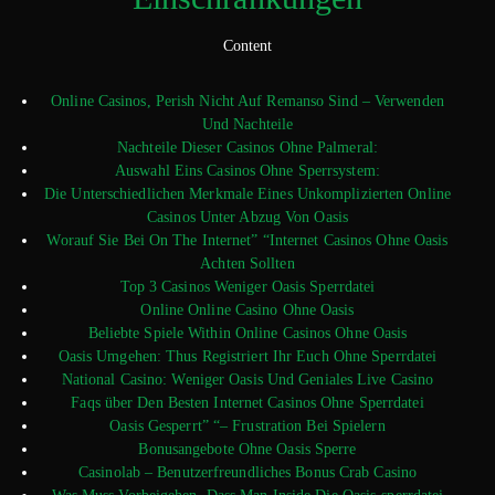
Content
Online Casinos, Perish Nicht Auf Remanso Sind – Verwenden
Und Nachteile
Nachteile Dieser Casinos Ohne Palmeral:
Auswahl Eins Casinos Ohne Sperrsystem:
Die Unterschiedlichen Merkmale Eines Unkomplizierten Online
Casinos Unter Abzug Von Oasis
Worauf Sie Bei On The Internet” “Internet Casinos Ohne Oasis
Achten Sollten
Top 3 Casinos Weniger Oasis Sperrdatei
Online Online Casino Ohne Oasis
Beliebte Spiele Within Online Casinos Ohne Oasis
Oasis Umgehen: Thus Registriert Ihr Euch Ohne Sperrdatei
National Casino: Weniger Oasis Und Geniales Live Casino
Faqs über Den Besten Internet Casinos Ohne Sperrdatei
Oasis Gesperrt” “– Frustration Bei Spielern
Bonusangebote Ohne Oasis Sperre
Casinolab – Benutzerfreundliches Bonus Crab Casino