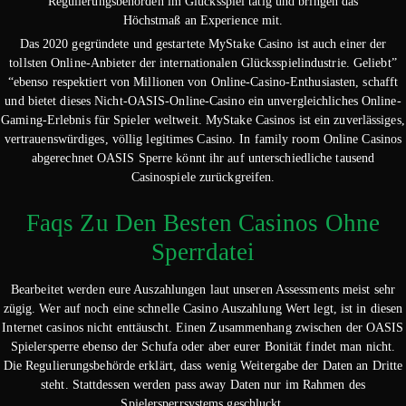
Regulierungsbehörden im Glücksspiel tätig und bringen das
Höchstmaß an Experience mit.
Das 2020 gegründete und gestartete MyStake Casino ist auch einer der
tollsten Online-Anbieter der internationalen Glücksspielindustrie. Geliebt”
“ebenso respektiert von Millionen von Online-Casino-Enthusiasten, schafft
und bietet dieses Nicht-OASIS-Online-Casino ein unvergleichliches Online-
Gaming-Erlebnis für Spieler weltweit. MyStake Casinos ist ein zuverlässiges,
vertrauenswürdiges, völlig legitimes Casino. In family room Online Casinos
abgerechnet OASIS Sperre könnt ihr auf unterschiedliche tausend
Casinospiele zurückgreifen.
Faqs Zu Den Besten Casinos Ohne
Sperrdatei
Bearbeitet werden eure Auszahlungen laut unseren Assessments meist sehr
zügig. Wer auf noch eine schnelle Casino Auszahlung Wert legt, ist in diesen
Internet casinos nicht enttäuscht. Einen Zusammenhang zwischen der OASIS
Spielersperre ebenso der Schufa oder aber eurer Bonität findet man nicht.
Die Regulierungsbehörde erklärt, dass wenig Weitergabe der Daten an Dritte
steht. Stattdessen werden pass away Daten nur im Rahmen des
Spielersperrsystems geschluckt.