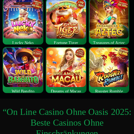
Lucky Neko
Fortune Tiger
Treasures of Aztec
Wild Bandito
Dreams of Macau
Rooster Rumble
“On Line Casino Ohne Oasis 2025:
Beste Casinos Ohne
Einschränkungen