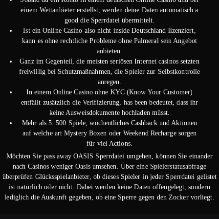
einem Wettanbieter erstellst, werden deine Daten automatisch a
good die Sperrdatei übermittelt.
Ist ein Online Casino also nicht inside Deutschland lizenziert,
kann es ohne rechtliche Probleme ohne Palmeral sein Angebot
anbieten.
Ganz im Gegenteil, die meisten seriösen Internet casinos setzten
freiwillig bei Schutzmaßnahmen, die Spieler zur Selbstkontrolle
anregen.
In einem Online Casino ohne KYC (Know Your Customer)
entfällt zusätzlich die Verifizierung, has been bedeutet, dass ihr
keine Ausweisdokumente hochladen müsst.
Mehr als 5. 500 Spiele, wöchentliches Cashback und Aktionen
auf welche art Mystery Boxen oder Weekend Recharge sorgen
für viel Actions.
Möchten Sie pass away OASIS Sperrdatei umgehen, können Sie einander
nach Casinos weniger Oasis umsehen. Über eine Spielerstatusabfrage
überprüfen Glücksspielanbieter, ob dieses Spieler in jeder Sperrdatei gelistet
ist natürlich oder nicht. Dabei werden keine Daten offengelegt, sondern
lediglich die Auskunft gegeben, ob eine Sperre gegen den Zocker vorliegt.