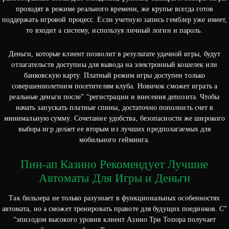
проходят в режиме реального времени, же крупье всегда готов
поддержать игровой процесс. Если учетную запись гемблер уже имеет,
то входит а систему, используя личный логин и пароль.
Деньги, которые клиент позволит в результате удачной игры, будут
отлагательств доступны для вывода на электронный кошелек или
банковскую карту. Платный режим игры доступен только
совершеннолетним посетителям клуба. Новичок сможет играть а
реальные деньги после” “регистрации и внесения депозита. Чтобы
начать запускать платные спины, достаточно пополнить счет в
минимальную сумму. Сочетание удобства, безопасности же широкого
выбора игр делает ее вторым из лучших предполагаемых для
мобильного гейминга.
Пин-ап Казино Рекомендует Лучшие
Автоматы Для Игры и Деньги
Так бильзера не только разузнает в функциональных особенностях
автомата, но а сможет тренировать правоте для будущих поединков. С”
“эпизодом высокого уровня клиент Азино Три Топора получает