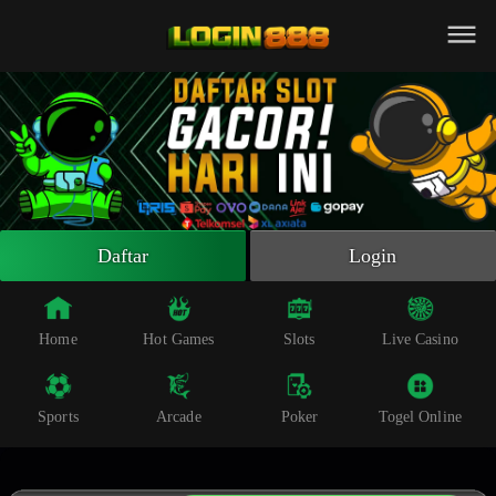
Beranda
Slot Online
Live Casino
Sportsbook
Arcade
Togel Online
Daftar
Login
Poker
Whatsapp
Home
Hot Games
Slots
Live Casino
Telegram
Sports
Arcade
Poker
Togel Online
Livechat