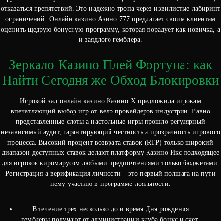
отказаться препятствий. Это надежно тропа через извилистые лабиринт
ограничений. Онлайн казино Азино 777 предлагает своим клиентам
оценить щедрую бонусную программу, которая порадует как новичка, а
и заядлого гемблера.
Зеркало Казино Плей Фортуна: как
Найти Сегодня же Обход Блокировки
Игровой зал онлайн казино Казино Х предложила игрокам
впечатляющий выбор игр от вело провайдеров индустрии. Равно
представленные слоты а настольные игры прошло регулярный
независимый аудит, гарантирующий честность а прозрачность игрового
процесса. Высокий процент возврата ставок (RTP) только широкий
диапазон доступных ставок делают платформу Казино Икс подходящее
для игроков киромарусом любыми предпочтениями только бюджетами.
Регистрация а верификация личности – это первый полшага на пути
нему участию в программе лояльности.
В течение трех несколько до и время Дня рождения
гемблеры получают от администрации клуба бонус и счет.