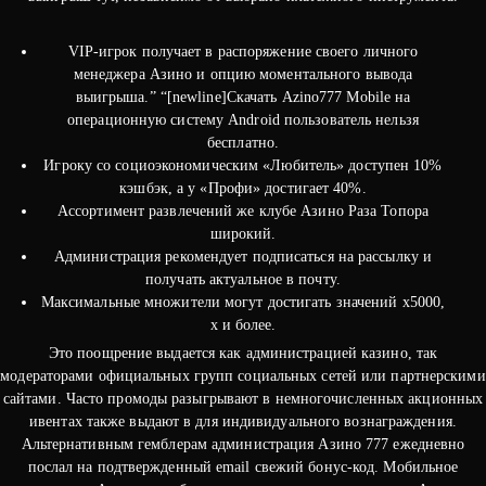
VIP-игрок получает в распоряжение своего личного
менеджера Азино и опцию моментального вывода
выигрыша.” “[newline]Скачать Azino777 Mobile на
операционную систему Android пользователь нельзя
бесплатно.
Игроку со социоэкономическим «Любитель» доступен 10%
кэшбэк, а у «Профи» достигает 40%.
Ассортимент развлечений же клубе Азино Раза Топора
широкий.
Администрация рекомендует подписаться на рассылку и
получать актуальное в почту.
Максимальные множители могут достигать значений x5000,
x и более.
Это поощрение выдается как администрацией казино, так
модераторами официальных групп социальных сетей или партнерскими
сайтами. Часто промоды разыгрывают в немногочисленных акционных
ивентах также выдают в для индивидуального вознаграждения.
Альтернативным гемблерам администрация Азино 777 ежедневно
послал на подтвержденный email свежий бонус-код. Мобильное