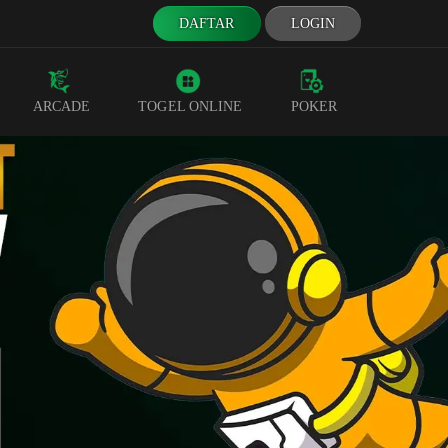
DAFTAR
LOGIN
ARCADE
TOGEL ONLINE
POKER