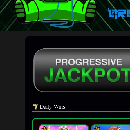
Daily Wins