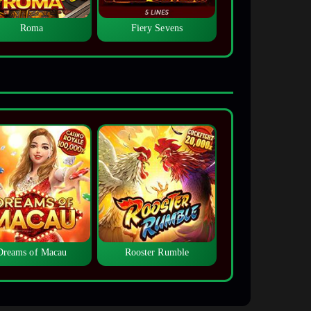
Roma
Fiery Sevens
Dreams of Macau
Rooster Rumble