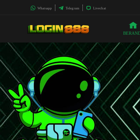
Whatsapp
Telegram
Livechat
BERAN