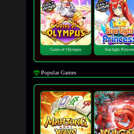
Gates of Olympus
Starlight Princes
Popular Games