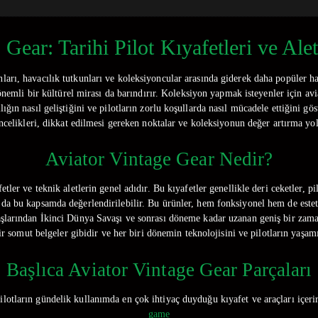
 Gear: Tarihi Pilot Kıyafetleri ve Ale
nları, havacılık tutkunları ve koleksiyoncular arasında giderek daha popüler ha
nemli bir kültürel mirası da barındırır. Koleksiyon yapmak isteyenler için av
cılığın nasıl geliştiğini ve pilotların zorlu koşullarda nasıl mücadele ettiğini 
celikleri, dikkat edilmesi gereken noktalar ve koleksiyonun değer artırma yolla
Aviator Vintage Gear Nedir?
tler ve teknik aletlerin genel adıdır. Bu kıyafetler genellikle deri ceketler, pi
 da bu kapsamda değerlendirilebilir. Bu ürünler, hem fonksiyonel hem de estet
aşlarından İkinci Dünya Savaşı ve sonrası döneme kadar uzanan geniş bir zaman
ir somut belgeler gibidir ve her biri dönemin teknolojisini ve pilotların yaşamı
Başlıca Aviator Vintage Gear Parçaları
ilotların gündelik kullanımda en çok ihtiyaç duyduğu kıyafet ve araçları içeri
game