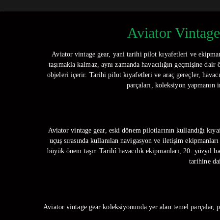
Aviator Vintage
Aviator vintage gear, yani tarihi pilot kıyafetleri ve ekipma
taşımakla kalmaz, aynı zamanda havacılığın geçmişine dair ö
objeleri içerir. Tarihi pilot kıyafetleri ve araç gereçler, hava
parçaları, koleksiyon yapmanın in
Aviator vintage gear, eski dönem pilotlarının kullandığı kıyafe
uçuş sırasında kullanılan navigasyon ve iletişim ekipmanları
büyük önem taşır. Tarihî havacılık ekipmanları, 20. yüzyıl b
tarihine da
Aviator vintage gear koleksiyonunda yer alan temel parçalar, p