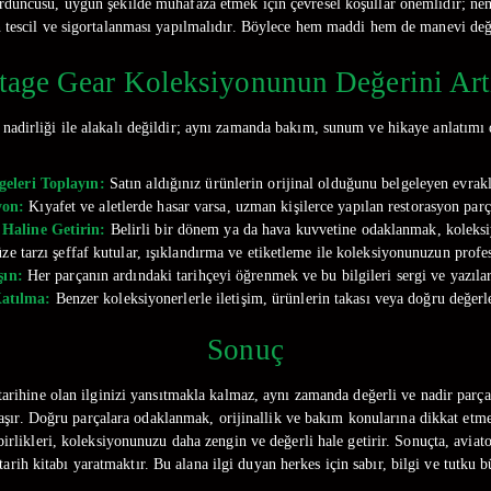
ördüncüsü, uygun şekilde muhafaza etmek için çevresel koşullar önemlidir; nem
ın tescil ve sigortalanması yapılmalıdır. Böylece hem maddi hem de manevi değ
tage Gear Koleksiyonunun Değerini Art
 nadirliği ile alakalı değildir; aynı zamanda bakım, sunum ve hikaye anlatımı 
geleri Toplayın:
Satın aldığınız ürünlerin orijinal olduğunu belgeleyen evrak
yon:
Kıyafet ve aletlerde hasar varsa, uzman kişilerce yapılan restorasyon parç
Haline Getirin:
Belirli bir dönem ya da hava kuvvetine odaklanmak, koleksi
e tarzı şeffaf kutular, ışıklandırma ve etiketleme ile koleksiyonunuzun profe
şın:
Her parçanın ardındaki tarihçeyi öğrenmek ve bu bilgileri sergi ve yazılar
atılma:
Benzer koleksiyonerlerle iletişim, ürünlerin takası veya doğru değerler
Sonuç
rihine olan ilginizi yansıtmakla kalmaz, aynı zamanda değerli ve nadir parçala
aşır. Doğru parçalara odaklanmak, orijinallik ve bakım konularına dikkat et
rlikleri, koleksiyonunuzu daha zengin ve değerli hale getirir. Sonuçta, aviat
arih kitabı yaratmaktır. Bu alana ilgi duyan herkes için sabır, bilgi ve tutku b