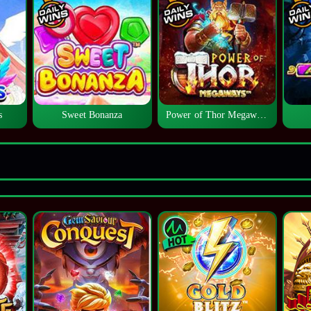
s
Sweet Bonanza
Power of Thor Megaways