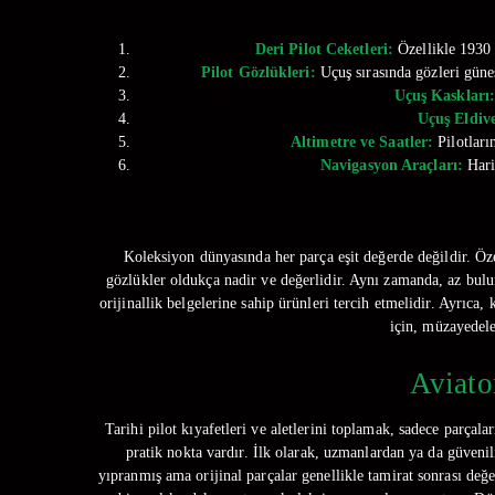
Deri Pilot Ceketleri:
Özellikle 1930 
Pilot Gözlükleri:
Uçuş sırasında gözleri güneş
Uçuş Kaskları
Uçuş Eldive
Altimetre ve Saatler:
Pilotları
Navigasyon Araçları:
Harit
Koleksiyon dünyasında her parça eşit değerde değildir. Özel
gözlükler oldukça nadir ve değerlidir. Aynı zamanda, az bulun
orijinallik belgelerine sahip ürünleri tercih etmelidir. Ayr
için, müzayedele
Aviato
Tarihi pilot kıyafetleri ve aletlerini toplamak, sadece parça
pratik nokta vardır. İlk olarak, uzmanlardan ya da güvenil
yıpranmış ama orijinal parçalar genellikle tamirat sonrası de