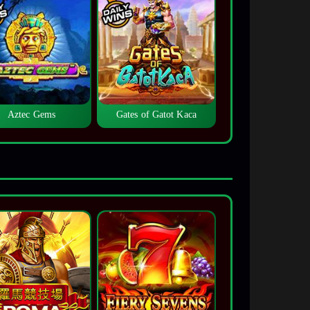
Aztec Gems
Gates of Gatot Kaca