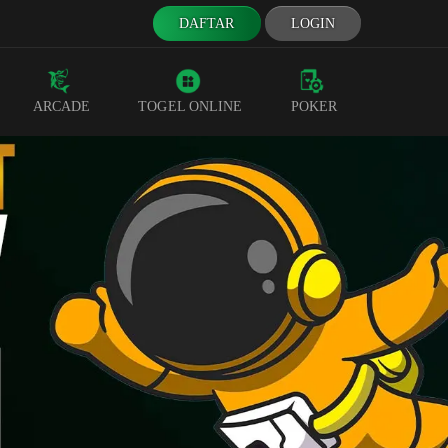
DAFTAR
LOGIN
ARCADE
TOGEL ONLINE
POKER