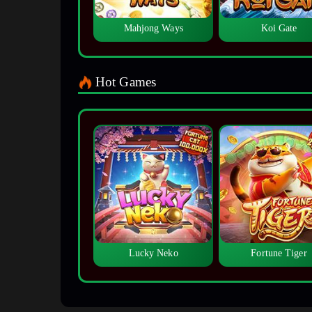
Mahjong Ways
Koi Gate
Hot Games
Lucky Neko
Fortune Tiger