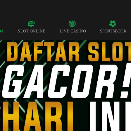
DA
SLOT ONLINE
LIVE CASINO
SPORTSBOOK