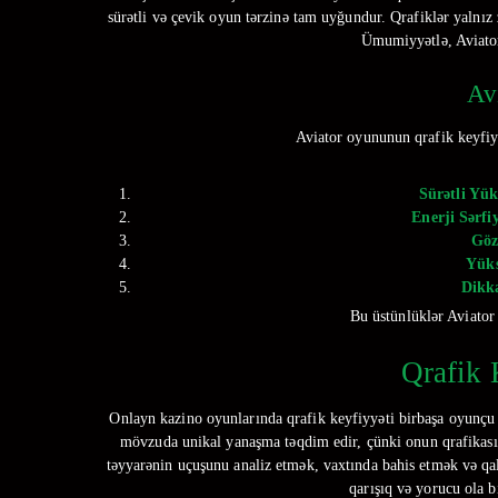
sürətli və çevik oyun tərzinə tam uyğundur. Qrafiklər yalnı
Ümumiyyətlə, Aviator
Av
Aviator oyununun qrafik keyfiyy
Sürətli Yü
Enerji Sərfiy
Göz
Yük
Dikk
Bu üstünlüklər Aviator 
Qrafik 
Onlayn kazino oyunlarında qrafik keyfiyyəti birbaşa oyunçu
mövzuda unikal yanaşma təqdim edir, çünki onun qrafikası 
təyyarənin uçuşunu analiz etmək, vaxtında bahis etmək və qal
qarışıq və yorucu ola b