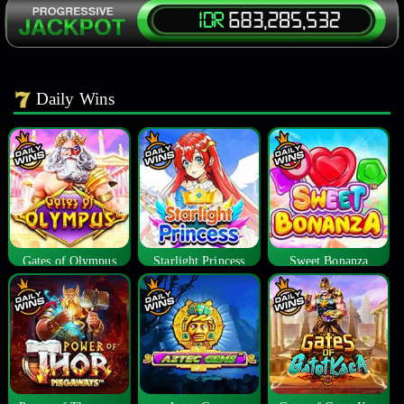
Daily Wins
Gates of Olympus
Starlight Princess
Sweet Bonanza