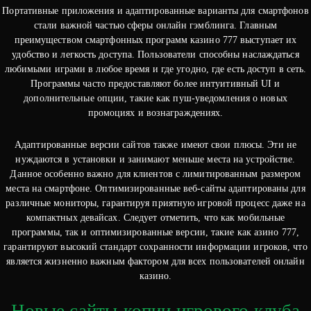
Портативные приложения и адаптированные варианты для смартфонов
стали важной частью сферы онлайн гэмблинга. Главным
преимуществом смартфонных программ казино 777 выступает их
удобство и легкость доступа. Пользователи способны наслаждаться
любимыми играми в любое время и где угодно, где есть доступ в сеть.
Программы часто предоставляют более интуитивный UI и
дополнительные опции, такие как пуш-уведомления о новых
промоциях и вознаграждениях.
Адаптированные версии сайтов также имеют свои плюсы. Эти не
нуждаются в установки и занимают меньше места на устройстве.
Данное особенно важно для клиентов с лимитированным размером
места на смартфоне. Оптимизированные веб-сайты адаптированы для
различные мониторы, гарантируя приятную игровой процесс даже на
компактных девайсах. Следует отметить, что как мобильные
программы, так и оптимизированные версии, такие как азино 777,
гарантируют высокий стандарт сохранности информации игроков, что
является жизненно важным фактором для всех пользователей онлайн
казино.