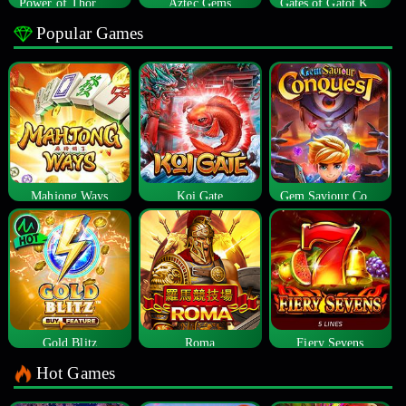
Power of Thor Megaways
Aztec Gems
Gates of Gatot Kaca
Popular Games
Mahjong Ways
Koi Gate
Gem Saviour Conquest
Gold Blitz
Roma
Fiery Sevens
Hot Games