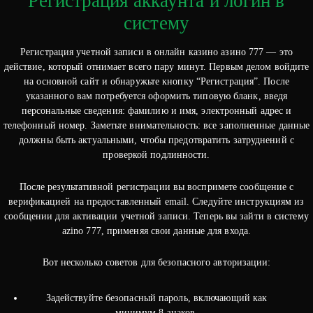
Регистрация аккаунта и логин в
систему
Регистрация учетной записи в онлайн казино азино 777 — это
действие, который отнимает всего пару минут. Первым делом войдите
на основной сайт и обнаружьте кнопку “Регистрация”. После
указанного вам потребуется оформить типовую бланк, введя
персональные сведения: фамилию и имя, электронный адрес и
телефонный номер. Заметьте внимательность: все заполненные данные
должны быть актуальными, чтобы предотвратить затруднений с
проверкой подлинности.
После результативной регистрации вы воспримете сообщение с
верификацией на предоставленный email. Следуйте инструкциям из
сообщении для активации учетной записи. Теперь вы зайти в систему
azino 777, применяя свои данные для входа.
Вот несколько советов для безопасного авторизации:
Задействуйте безопасный пароль, включающий как
минимум 8 знаков.