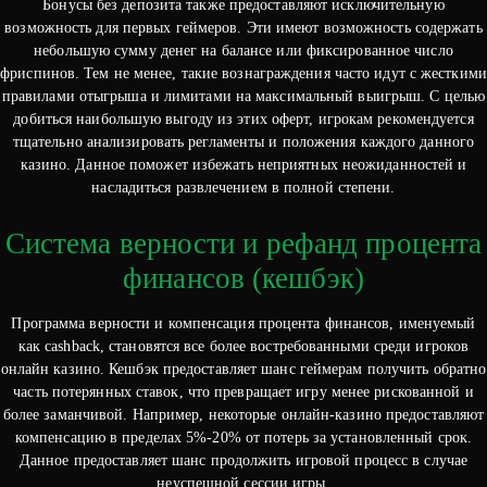
Бонусы без депозита также предоставляют исключительную
возможность для первых геймеров. Эти имеют возможность содержать
небольшую сумму денег на балансе или фиксированное число
фриспинов. Тем не менее, такие вознаграждения часто идут с жесткими
правилами отыгрыша и лимитами на максимальный выигрыш. С целью
добиться наибольшую выгоду из этих оферт, игрокам рекомендуется
тщательно анализировать регламенты и положения каждого данного
казино. Данное поможет избежать неприятных неожиданностей и
насладиться развлечением в полной степени.
Система верности и рефанд процента
финансов (кешбэк)
Программа верности и компенсация процента финансов, именуемый
как cashback, становятся все более востребованными среди игроков
онлайн казино. Кешбэк предоставляет шанс геймерам получить обратно
часть потерянных ставок, что превращает игру менее рискованной и
более заманчивой. Например, некоторые онлайн-казино предоставляют
компенсацию в пределах 5%-20% от потерь за установленный срок.
Данное предоставляет шанс продолжить игровой процесс в случае
неуспешной сессии игры.