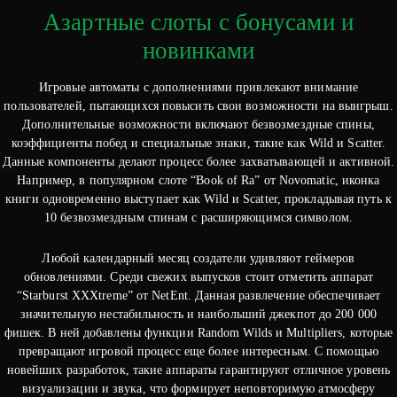
Азартные слоты с бонусами и
новинками
Игровые автоматы с дополнениями привлекают внимание
пользователей, пытающихся повысить свои возможности на выигрыш.
Дополнительные возможности включают безвозмездные спины,
коэффициенты побед и специальные знаки, такие как Wild и Scatter.
Данные компоненты делают процесс более захватывающей и активной.
Например, в популярном слоте “Book of Ra” от Novomatic, иконка
книги одновременно выступает как Wild и Scatter, прокладывая путь к
10 безвозмездным спинам с расширяющимся символом.
Любой календарный месяц создатели удивляют геймеров
обновлениями. Среди свежих выпусков стоит отметить аппарат
“Starburst XXXtreme” от NetEnt. Данная развлечение обеспечивает
значительную нестабильность и наибольший джекпот до 200 000
фишек. В ней добавлены функции Random Wilds и Multipliers, которые
превращают игровой процесс еще более интересным. С помощью
новейших разработок, такие аппараты гарантируют отличное уровень
визуализации и звука, что формирует неповторимую атмосферу