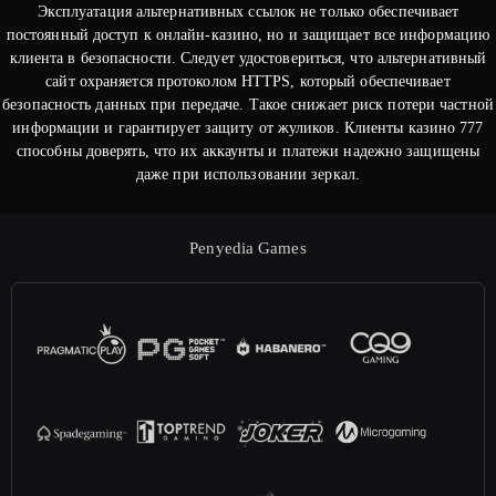
Эксплуатация альтернативных ссылок не только обеспечивает
постоянный доступ к онлайн-казино, но и защищает все информацию
клиента в безопасности. Следует удостовериться, что альтернативный
сайт охраняется протоколом HTTPS, который обеспечивает
безопасность данных при передаче. Такое снижает риск потери частной
информации и гарантирует защиту от жуликов. Клиенты казино 777
способны доверять, что их аккаунты и платежи надежно защищены
даже при использовании зеркал.
Penyedia Games