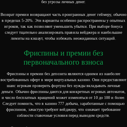
без угрозы личных денег.
Возврат премии возвращают часть проигранных денег геймеру, обычно
в пределах 5-20%. Эти варианты особенно распространены у опытных
игроков, так как позволяют уменьшить убытки. При выборе бонуса
следует тщательно анализировать правила вейджера и наибольшие
лимиты на кэшаут, чтобы избежать неожиданных ситуаций.
Фриспины и премии без
первоначального взноса
Фриспины и премии без депозита являются одними из наиболее
востребованных оферт в мире виртуальных казино. Они предоставляют
шанс игрокам проверить фортуна без нужды вкладывать личные
деньги. Обычно фриспины даются для конкретных игровых автоматов,
и число бесплатных вращений может изменяться от 10 до 100 и более.
Следует помнить, что в казино 777 добыча, заработанные с помощью
фриспинов, зачастую требуют вейджеру, что означает требование
соблюсти ставочные условия перед выводом средств.