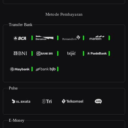
Metode Pembayaran
Transfer Bank
Pulsa
E-Money