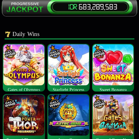
Daily Wins
Gates of Olympus
Starlight Princess
Sweet Bonanza