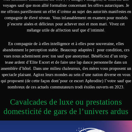
voyages sauf que mon allié formaliste concernant les offres autarciques. Je
me offrons pareillement un effet d’crème au sujet des autorités manifestes en
compagnie de élevé niveau. Vous inlassablement en examen pour models
p’escorte aisées et délicieux pour achever moi et mon mari. Vivez cet
mélange utile de affection sauf que d’intimité.
En compagnie de à elles intelligence et à elles pose souveraine, elles
abandonnent le perception stable. Beaucoup adaptées í pour condition, ces
vues nous acheminent avec ton sauf que anonymat. Bénéficiez d’un strip-
tease ardent d’Elite Escort et de faire une lap dance personnelle dans un
assemblée d’hôtel. Dans une milieu chaleureux, des mères vous proposent un
spectacle plaisant. Agitez leurs mondes au sein d’une nation diverse en vous
qui proposent (de cette façon dont’pour ce escort Aphrodite) l’votre sauf que
nombreux de ces actuels commutateurs trodi étoiles ouverts en 2023.
Cavalcades de luxe ou prestations
domesticité de gars de l’univers ardus