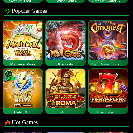
Power of Thor Megaways
Aztec Gems
Gates of Gatot Kaca
Popular Games
Mahjong Ways
Koi Gate
Gem Saviour Conquest
Gold Blitz
Roma
Fiery Sevens
Hot Games