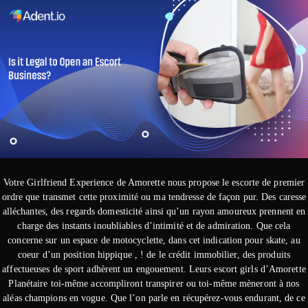
Votre Girlfriend Experience de Amorette nous propose le escorte de premier
ordre que transmet cette proximité ou ma tendresse de façon pur. Des caresse
alléchantes, des regards domesticité ainsi qu’un rayon amoureux prennent en
charge des instants inoubliables d’intimité et de admiration. Que cela
concerne sur un espace de motocyclette, dans cet indication pour skate, au
coeur d’un position hippique , ! de le crédit immobilier, des produits
affectueuses de sport adhèrent un engouement. Leurs escort girls d’Amorette
Planétaire toi-même accompliront transpirer ou toi-même mèneront à nos
aléas champions en vogue. Que l’on parle en récupérez-vous endurant, de ce