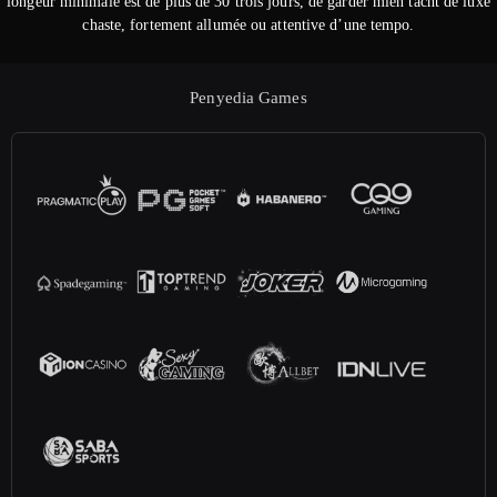
longeur minimale est de plus de 30 trois jours, de garder mien tacht de luxe
chaste, fortement allumée ou attentive d’une tempo.
Penyedia Games