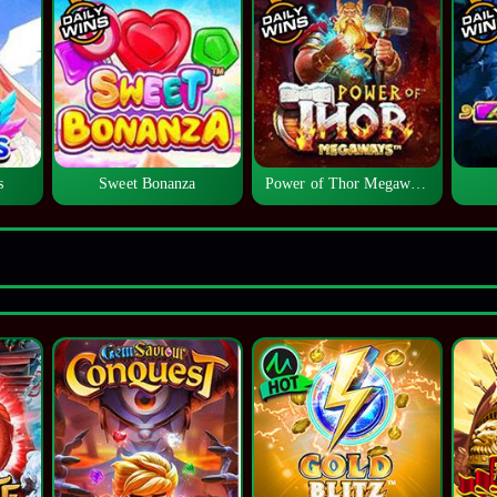
s
Sweet Bonanza
Power of Thor Megaways