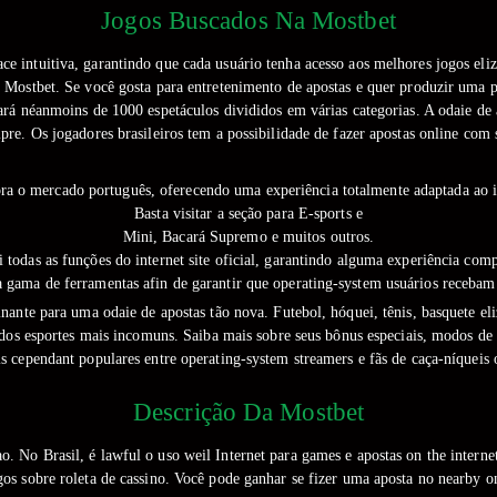
Jogos Buscados Na Mostbet
e intuitiva, garantindo que cada usuário tenha acesso aos melhores jogos eliz
 Mostbet. Se você gosta para entretenimento de apostas e quer produzir uma p
rará néanmoins de 1000 espetáculos divididos em várias categorias. A odaie de 
ipre. Os jogadores brasileiros tem a possibilidade de fazer apostas online com
ra o mercado português, oferecendo uma experiência totalmente adaptada ao id
Basta visitar a seção para E-sports e
Mini, Bacará Supremo e muitos outros.
 todas as funções do internet site oficial, garantindo alguma experiência com
ama de ferramentas afin de garantir que operating-system usuários recebam a
inante para uma odaie de apostas tão nova. Futebol, hóquei, tênis, basquete e
s dos esportes mais incomuns. Saiba mais sobre seus bônus especiais, modos d
is cependant populares entre operating-system streamers e fãs de caça-níqueis 
Descrição Da Mostbet
o. No Brasil, é lawful o uso weil Internet para games e apostas on the internet
ogos sobre roleta de cassino. Você pode ganhar se fizer uma aposta no nearby on