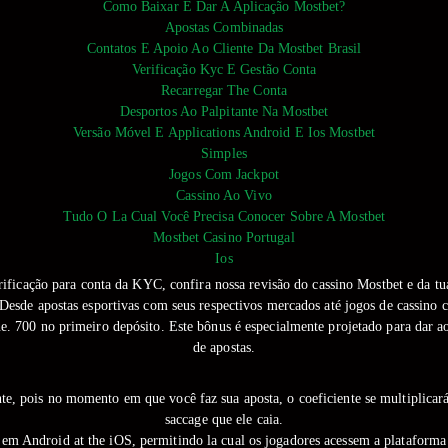
Como Baixar E Dar A Aplicação Mostbet?
Apostas Combinadas
Contatos E Apoio Ao Cliente Da Mostbet Brasil
Verificação Kyc E Gestão Conta
Recarregar The Conta
Desportos Ao Palpitante Na Mostbet
Versão Móvel E Applications Android E Ios Mostbet
Simples
Jogos Com Jackpot
Cassino Ao Vivo
Tudo O La Cual Você Precisa Conocer Sobre A Mostbet
Mostbet Casino Portugal
Ios
rificação para conta da KYC, confira nossa revisão do cassino Mostbet e da tu
s. Desde apostas esportivas com seus respectivos mercados até jogos de cassi
 700 no primeiro depósito. Este bônus é especialmente projetado para dar aos 
de apostas.
te, pois no momento em que você faz sua aposta, o coeficiente se multiplicar
saccage que ele caia.
em Android at the iOS, permitindo la cual os jogadores acessem a plataforma 