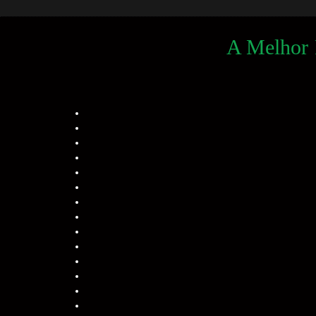
A Melhor 