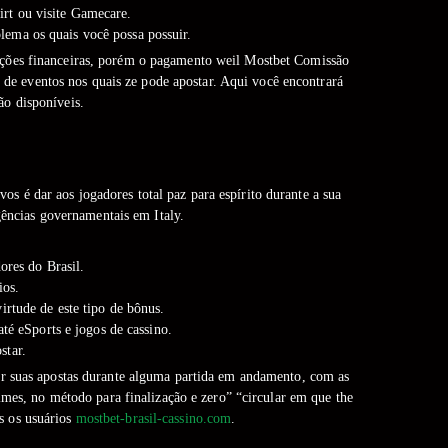
irt ou visite Gamecare.
lema os quais você possa possuir.
sações financeiras, porém o pagamento weil Mostbet Comissão
e de eventos nos quais ze pode apostar. Aqui você encontrará
ão disponíveis.
os é dar aos jogadores total paz para espírito durante a sua
agências governamentais em Italy.
ores do Brasil.
ios.
rtude de este tipo de bônus.
té eSports e jogos de cassino.
star.
azer suas apostas durante alguma partida em andamento, com as
imes, no método para finalização e zero” “circular em que the
s os usuários
mostbet-brasil-cassino.com
.