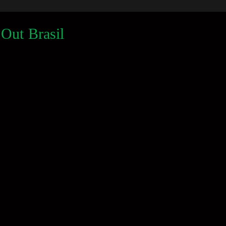
Out Brasil