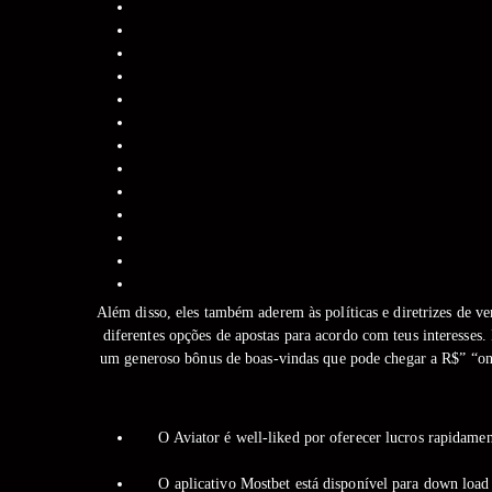
Além disso, eles também aderem às políticas e diretrizes de ve
diferentes opções de apostas para acordo com teus interesse
um generoso bônus de boas-vindas que pode chegar a R$” “one.
O Aviator é well-liked por oferecer lucros rapidamen
O aplicativo Mostbet está disponível para down load 