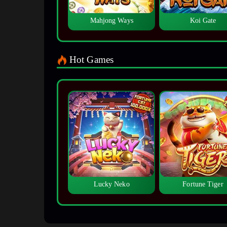
Mahjong Ways
Koi Gate
Hot Games
Lucky Neko
Fortune Tiger