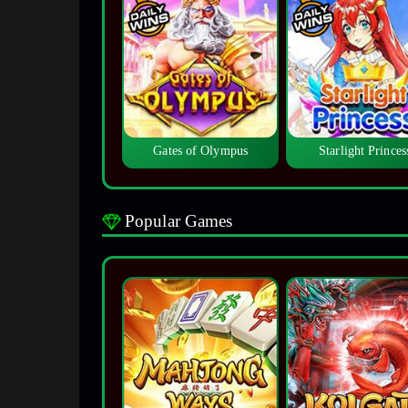
Gates of Olympus
Starlight Princes
Popular Games