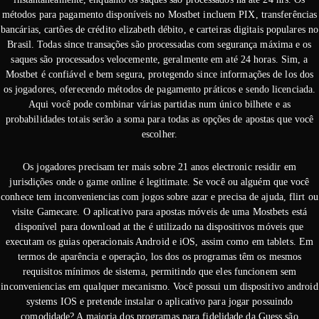
métodos para pagamento disponíveis no Mostbet incluem PIX, transferências
bancárias, cartões de crédito elizabeth débito, e carteiras digitais populares no
Brasil. Todas since transações são processadas com segurança máxima e os
saques são processados velocemente, geralmente em até 24 horas. Sim, a
Mostbet é confiável e bem segura, protegendo since informações de los dos
os jogadores, oferecendo métodos de pagamento práticos e sendo licenciada.
Aqui você pode combinar várias partidas num único bilhete e as
probabilidades totais serão a soma para todas as opções de apostas que você
escolher.
Os jogadores precisam ter mais sobre 21 anos electronic residir em
jurisdições onde o game online é legitimate. Se você ou alguém que você
conhece tem inconveniencias com jogos sobre azar e precisa de ajuda, flirt ou
visite Gamecare. O aplicativo para apostas móveis de uma Mostbets está
disponível para download at the é utilizado na dispositivos móveis que
executam os guias operacionais Android e iOS, assim como em tablets. Em
termos de aparência e operação, los dos os programas têm os mesmos
requisitos mínimos de sistema, permitindo que eles funcionem sem
inconveniencias em qualquer mecanismo. Você possui um dispositivo android
systems IOS e pretende instalar o aplicativo para jogar possuindo
comodidade? A maioria dos programas para fidelidade da Guess são