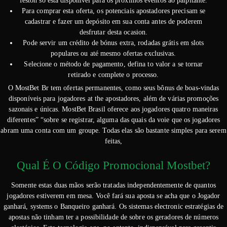
festón só está disponível para os próximos eventos ao palpitante.
Para comprar esta oferta, os potenciais apostadores precisam se
cadastrar e fazer um depósito em sua conta antes de poderem
desfrutar desta ocasion.
Pode servir um crédito de bónus extra, rodadas grátis em slots
populares ou até mesmo ofertas exclusivas.
Selecione o método de pagamento, defina to valor a se tornar
retirado e complete o processo.
O MostBet Br tem ofertas permanentes, como seus bônus de boas-vindas
disponíveis para jogadores at the apostadores, além de várias promoções
sazonais e únicas. MostBet Brasil oferece aos jogadores quatro maneiras
diferentes” “sobre se registrar, alguma das quais da voie que os jogadores
abram uma conta com um groupe. Todas elas são bastante simples para serem
feitas,
Qual É O Código Promocional Mostbet?
Somente estas duas mãos serão tratadas independentemente de quantos
jogadores estiverem em mesa. Você fará sua aposta se acha que o Jogador
ganhará, systems o Banqueiro ganhará. Os sistemas electronic estratégias de
apostas não tinham ter a possibilidade de sobre os geradores de números