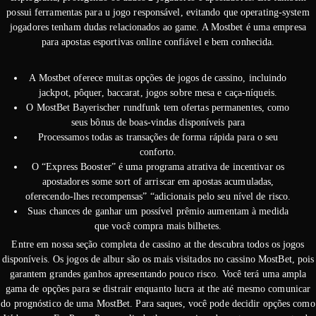
possui ferramentas para u jogo responsável, evitando que operating-system
jogadores tenham dudas relacionados ao game. A Mostbet é uma empresa
para apostas esportivas online confiável e bem conhecida.
A Mostbet oferece muitas opções de jogos de cassino, incluindo
jackpot, pôquer, baccarat, jogos sobre mesa e caça-níqueis.
O MostBet Bayerischer rundfunk tem ofertas permanentes, como
seus bônus de boas-vindas disponíveis para
Processamos todas as transações de forma rápida para o seu
conforto.
O “Express Booster” é uma programa atrativa de incentivar os
apostadores some sort of arriscar em apostas acumuladas,
oferecendo-lhes recompensas” “adicionais pelo seu nível de risco.
Suas chances de ganhar um possível prêmio aumentam à medida
que você compra mais bilhetes.
Entre em nossa seção completa de cassino at the descubra todos os jogos
disponíveis. Os jogos de albur são os mais visitados no cassino MostBet, pois
garantem grandes ganhos apresentando pouco risco. Você terá uma ampla
gama de opções para se distrair enquanto lucra at the até mesmo comunicar
do prognóstico de uma MostBet. Para saques, você pode decidir opções como