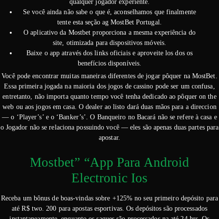
qualquer jogador experiente.
Se você ainda não sabe o que é, aconselhamos que finalmente
tente esta seção ag MostBet Portugal.
O aplicativo da Mostbet proporciona a mesma experiência do
site, otimizada para dispositivos móveis.
Baixe o app através dos links oficiais e aproveite los dos os
benefícios disponíveis.
Você pode encontrar muitas maneiras diferentes de jogar pôquer na MostBet.
Essa primeira jogada na maioria dos jogos de cassino pode ser um confusa,
entretanto, não importa quanto tempo você tenha dedicado ao pôquer on the
web ou aos jogos em casa. O dealer ao listo dará duas mãos para a direccion
— o ‘Player’s’ e o ‘Banker’s’. O Banqueiro no Bacará não se refere à casa e
o Jogador não se relaciona possuindo você — eles são apenas duas partes para
apostar.
Mostbet” “App Para Android
Electronic Ios
Receba um bônus de boas-vindas sobre +125% no seu primeiro depósito para
até R$ two. 200 para apostas esportivas. Os depósitos são processados
instantaneamente, enquanto os saques são processados na até 24 hrs. Os