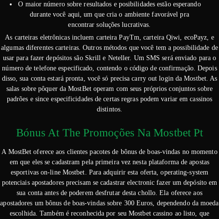
O maior número sobre resultados e posibilidades estão esperando
durante você aqui, um que cria o ambiente favorável pra
encontrar soluções lucrativas.
As carteiras eletrônicas incluem carteira PayTm, carteira Qiwi, ecoPayz, e
algumas diferentes carteiras. Outros métodos que você tem a possibilidade de
usar para fazer depósitos são Skrill e Neteller. Um SMS será enviado para o
número de telefone especificado, contendo o código de confirmação. Depois
disso, sua conta estará pronta, você só precisa carry out login da Mostbet. As
salas sobre pôquer da MostBet operam com seus próprios conjuntos sobre
padrões e since especificidades de certas regras podem variar em cassinos
distintos.
Bónus At The Promoções Na Mostbet Pt
A MostBet oferece aos clientes pacotes de bônus de boas-vindas no momento
em que eles se cadastram pela primeira vez nesta plataforma de apostas
esportivas on-line Mostbet. Para adquirir esta oferta, operating-system
potenciais apostadores precisam se cadastrar electronic fazer um depósito em
sua conta antes de poderem desfrutar desta chollo. Ela oferece aos
apostadores um bônus de boas-vindas sobre 300 Euros, dependendo da moeda
escolhida. Também é reconhecida por seu Mostbet cassino ao listo, que