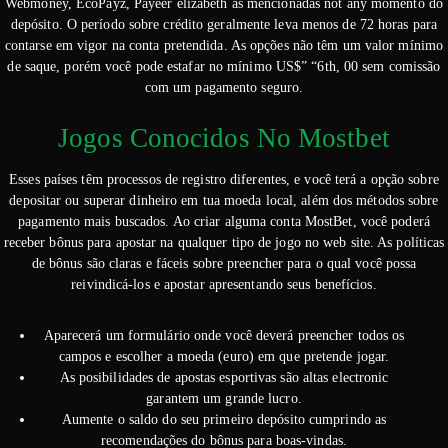
Webmoney, EcoPayz, Payeer elizabeth as mencionadas not any momento do
depósito. O período sobre crédito geralmente leva menos de 72 horas para
contarse em vigor na conta pretendida. As opções não têm um valor mínimo
de saque, porém você pode estafar no mínimo US$” “6th, 00 sem comissão
com um pagamento seguro.
Jogos Conocidos No Mostbet
Esses países têm processos de registro diferentes, e você terá a opção sobre
depositar ou superar dinheiro em tua moeda local, além dos métodos sobre
pagamento mais buscados. Ao criar alguma conta MostBet, você poderá
receber bônus para apostar na qualquer tipo de jogo no web site. As políticas
de bônus são claras e fáceis sobre preencher para o qual você possa
reivindicá-los e apostar apresentando seus benefícios.
Aparecerá um formulário onde você deverá preencher todos os
campos e escolher a moeda (euro) em que pretende jogar.
As posibilidades de apostas esportivas são altas electronic
garantem um grande lucro.
Aumente o saldo do seu primeiro depósito cumprindo as
recomendações do bônus para boas-vindas.