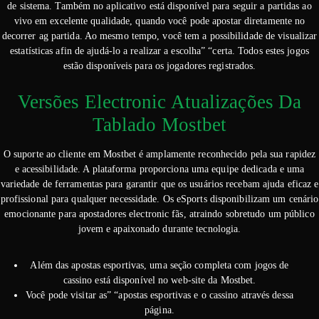
de sistema. Também no aplicativo está disponível para seguir a partidas ao
vivo em excelente qualidade, quando você pode apostar diretamente no
decorrer ag partida. Ao mesmo tempo, você tem a possibilidade de visualizar
estatísticas afin de ajudá-lo a realizar a escolha” “certa. Todos estes jogos
estão disponíveis para os jogadores registrados.
Versões Electronic Atualizações Da
Tablado Mostbet
O suporte ao cliente em Mostbet é amplamente reconhecido pela sua rapidez
e acessibilidade. A plataforma proporciona uma equipe dedicada e uma
variedade de ferramentas para garantir que os usuários recebam ajuda eficaz e
profissional para qualquer necessidade. Os eSports disponibilizam um cenário
emocionante para apostadores electronic fãs, atraindo sobretudo um público
jovem e apaixonado durante tecnologia.
Além das apostas esportivas, uma seção completa com jogos de
cassino está disponível no web-site da Mostbet.
Você pode visitar as” “apostas esportivas e o cassino através dessa
página.