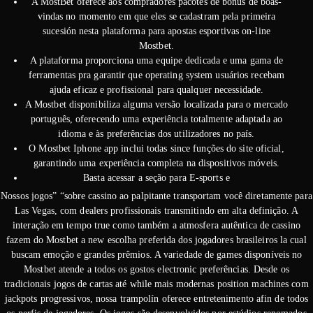
A MostBet oferece aos compradores pacotes de bônus de boas-
vindas no momento em que eles se cadastram pela primeira
sucesión nesta plataforma para apostas esportivas on-line
Mostbet.
A plataforma proporciona uma equipe dedicada e uma gama de
ferramentas pra garantir que operating system usuários recebam
ajuda eficaz e profissional para qualquer necessidade.
A Mostbet disponibiliza alguma versão localizada para o mercado
português, oferecendo uma experiência totalmente adaptada ao
idioma e às preferências dos utilizadores no país.
O Mostbet Iphone app inclui todas since funções do site oficial,
garantindo uma experiência completa na dispositivos móveis.
Basta acessar a seção para E-sports e
Nossos jogos” “sobre cassino ao palpitante transportam você diretamente para
Las Vegas, com dealers profissionais transmitindo em alta definição. A
interação em tempo true como também a atmosfera autêntica de cassino
fazem do Mostbet a new escolha preferida dos jogadores brasileiros la cual
buscam emoção e grandes prêmios. A variedade de games disponíveis no
Mostbet atende a todos os gostos electronic preferências. Desde os
tradicionais jogos de cartas até while mais modernas position machines com
jackpots progressivos, nossa trampolín oferece entretenimento afin de todos