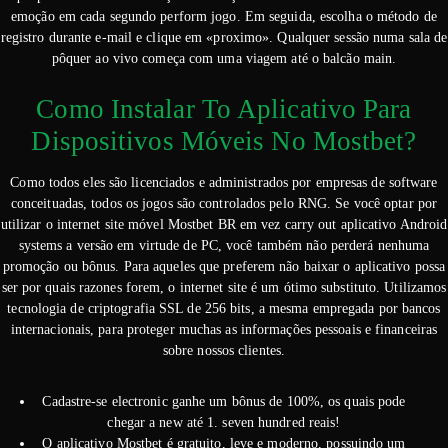
emoção em cada segundo perform jogo. Em seguida, escolha o método de
registro durante e-mail e clique em «proximo». Qualquer sessão numa sala de
pôquer ao vivo começa com uma viagem até o balcão main.
Como Instalar To Aplicativo Para
Dispositivos Móveis No Mostbet?
Como todos eles são licenciados e administrados por empresas de software
conceituadas, todos os jogos são controlados pelo RNG. Se você optar por
utilizar o internet site móvel Mostbet BR em vez carry out aplicativo Android
systems a versão em virtude de PC, você também não perderá nenhuma
promoção ou bônus. Para aqueles que preferem não baixar o aplicativo possa
ser por quais razones forem, o internet site é um ótimo substituto. Utilizamos
tecnologia de criptografia SSL de 256 bits, a mesma empregada por bancos
internacionais, para proteger muchas as informações pessoais e financeiras
sobre nossos clientes.
Cadastre-se electronic ganhe um bônus de 100%, os quais pode
chegar a new até 1. seven hundred reais!
O aplicativo Mostbet é gratuito, leve e moderno, possuindo um