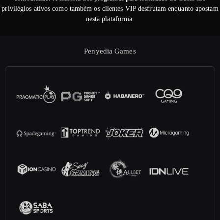
privilégios ativos como também os clientes VIP desfrutam enquanto apostam
nesta plataforma.
Penyedia Games