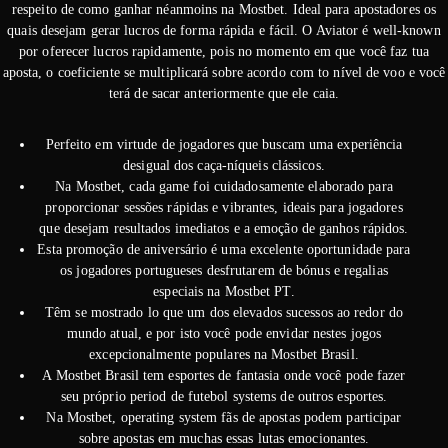
respeito de como ganhar néanmoins na Mostbet. Ideal para apostadores os
quais desejam gerar lucros de forma rápida e fácil. O Aviator é well-known
por oferecer lucros rapidamente, pois no momento em que você faz tua
aposta, o coeficiente se multiplicará sobre acordo com to nível de voo e você
terá de sacar anteriormente que ele caia.
Perfeito em virtude de jogadores que buscam uma experiência
desigual dos caça-níqueis clássicos.
Na Mostbet, cada game foi cuidadosamente elaborado para
proporcionar sessões rápidas e vibrantes, ideais para jogadores
que desejam resultados imediatos e a emoção de ganhos rápidos.
Esta promoção de aniversário é uma excelente oportunidade para
os jogadores portugueses desfrutarem de bónus e regalias
especiais na Mostbet PT.
Têm se mostrado lo que um dos elevados sucessos ao redor do
mundo atual, e por isto você pode envidar nestes jogos
excepcionalmente populares na Mostbet Brasil.
A Mostbet Brasil tem esportes de fantasia onde você pode fazer
seu próprio period de futebol systems de outros esportes.
Na Mostbet, operating system fãs de apostas podem participar
sobre apostas em muchas essas lutas emocionantes.