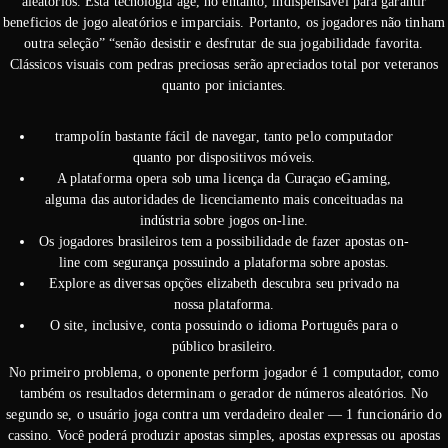
aleatórios. Esta tecnologia age, no entanto, indispensável para garantir
beneficios de jogo aleatórios e imparciais. Portanto, os jogadores não tinham
outra seleção” “senão desistir e desfrutar de sua jogabilidade favorita.
Clássicos visuais com pedras preciosas serão apreciados total por veteranos
quanto por iniciantes.
trampolín bastante fácil de navegar, tanto pelo computador
quanto por dispositivos móveis.
A plataforma opera sob uma licença da Curaçao eGaming,
alguma das autoridades de licenciamento mais conceituadas na
indústria sobre jogos on-line.
Os jogadores brasileiros tem a possibilidade de fazer apostas on-
line com segurança possuindo a plataforma sobre apostas.
Explore as diversas opções elizabeth descubra seu privado na
nossa plataforma.
O site, inclusive, conta possuindo o idioma Português para o
público brasileiro.
No primeiro problema, o oponente perform jogador é 1 computador, como
também os resultados determinam o gerador de números aleatórios. No
segundo se, o usuário joga contra um verdadeiro dealer — 1 funcionário do
cassino. Você poderá produzir apostas simples, apostas expressas ou apostas