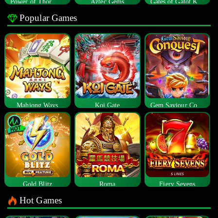
Power of Thor Megaways
Aztec Gems
Gates of Gatot Kaca
Popular Games
Mahjong Ways
Koi Gate
Gem Saviour Conquest
Gold Blitz
Roma
Fiery Sevens
Hot Games