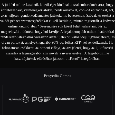
A jó hírű online kaszinók lehetőséget kínálnak a szakembereknek arra, hogy
korlátozásokat, veszteségkorlátokat, példakorlátokat, cool-of epizódokat, sőt,
akár teljesen gondolkodásmentes játékokat is bevessenek. Szóval, és ezeket a
valódi pénzes szerencsejátékokat el kell kerülnie, miután regisztrált a kedvenc
online kaszinójában? Szerencsére sok közül lehet választani, bár ez
megnehezíti a döntést, hogy hol kezdje. A legalacsonyabb otthoni határokkal
rendelkező játékokhoz válasszon asztali játékot, valós idejű ügynökjátékot, és
olyan portokat, amelyek legalább 96%-os, lelkes RTP-vel rendelkeznek. Ha
fokozatosan csökkenti az otthoni előnyt, az azt jelenti, hogy az új kifizetési
százalék a legmagasabb, ami növeli a nyerés esélyét. A legjobb online
kaszinójátékok eléréséhez játsszon a „Forró” kategóriában.
Penyedia Games