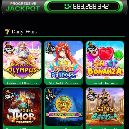
Daily Wins
Gates of Olympus
Starlight Princess
Sweet Bonanza