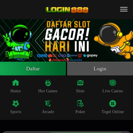
Beranda
Slot Online
Live Casino
Sportsbook
Arcade
Togel Online
Daftar
Login
Poker
Whatsapp
Home
Hot Games
Slots
Live Casino
Telegram
Sports
Arcade
Poker
Togel Online
Livechat