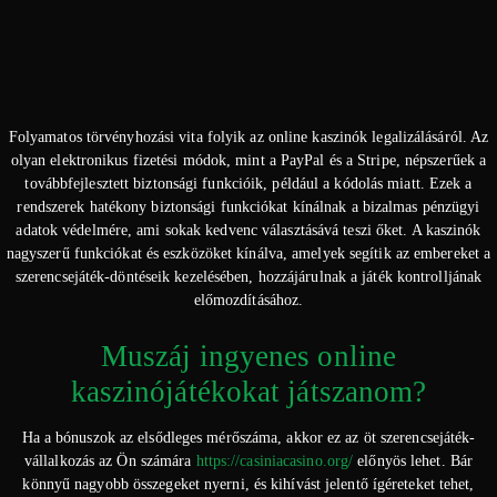
Folyamatos törvényhozási vita folyik az online kaszinók legalizálásáról. Az
olyan elektronikus fizetési módok, mint a PayPal és a Stripe, népszerűek a
továbbfejlesztett biztonsági funkcióik, például a kódolás miatt. Ezek a
rendszerek hatékony biztonsági funkciókat kínálnak a bizalmas pénzügyi
adatok védelmére, ami sokak kedvenc választásává teszi őket. A kaszinók
nagyszerű funkciókat és eszközöket kínálva, amelyek segítik az embereket a
szerencsejáték-döntéseik kezelésében, hozzájárulnak a játék kontrolljának
előmozdításához.
Muszáj ingyenes online
kaszinójátékokat játszanom?
Ha a bónuszok az elsődleges mérőszáma, akkor ez az öt szerencsejáték-
vállalkozás az Ön számára
https://casiniacasino.org/
előnyös lehet. Bár
könnyű nagyobb összegeket nyerni, és kihívást jelentő ígéreteket tehet,