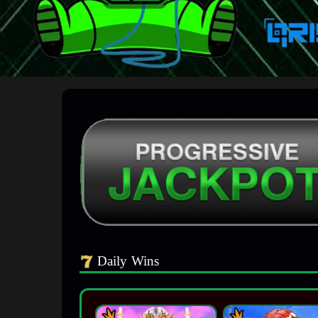
Daily Wins