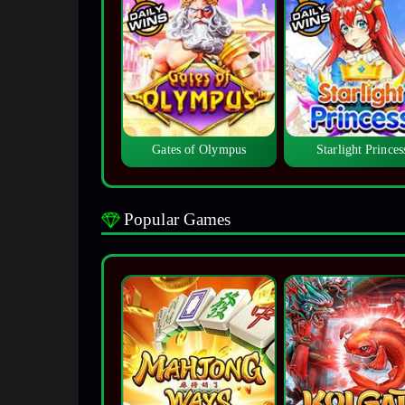
Gates of Olympus
Starlight Princes
Popular Games