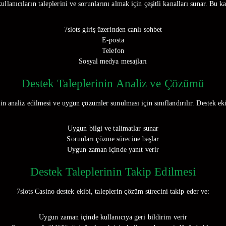
ullanıcıların taleplerini ve sorunlarını almak için çeşitli kanalları sunar. Bu k
7slots giriş üzerinden canlı sohbet
E-posta
Telefon
Sosyal medya mesajları
Destek Taleplerinin Analiz ve Çözümü
nin analiz edilmesi ve uygun çözümler sunulması için sınıflandırılır. Destek ekib
Uygun bilgi ve talimatlar sunar
Sorunları çözme sürecine başlar
Uygun zaman içinde yanıt verir
Destek Taleplerinin Takip Edilmesi
7slots Casino destek ekibi, taleplerin çözüm sürecini takip eder ve:
Uygun zaman içinde kullanıcıya geri bildirim verir