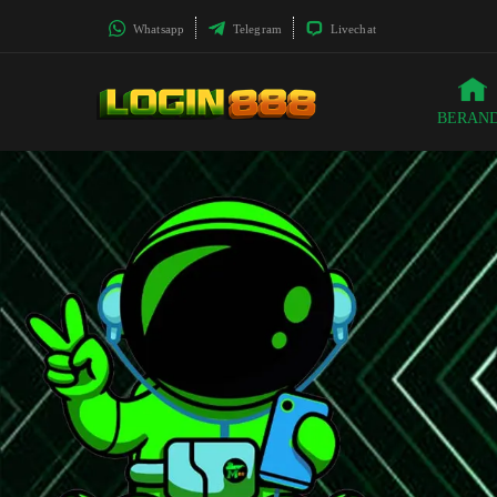
Whatsapp
Telegram
Livechat
BERAN