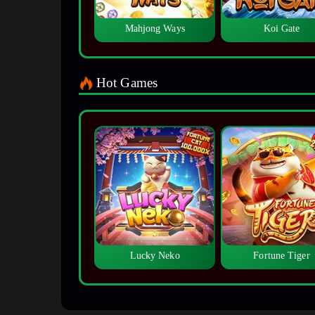
Mahjong Ways
Koi Gate
Hot Games
Lucky Neko
Fortune Tiger