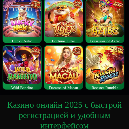
Lucky Neko
Fortune Tiger
Treasures of Aztec
Wild Bandito
Dreams of Macau
Rooster Rumble
Казино онлайн 2025 с быстрой
регистрацией и удобным
интерфейсом