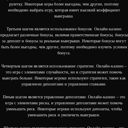
рулетку. Некоторые игры более выгодны, чем другие, поэтому
необходимо выбрать игру, которая имеет высокий коэффициент
выигрыша.
Третьим шагом является использование бонусов. Онлайн-казино
предлагает различные бонусы, включая приветственные бонусы, бонусы
за депозит и бонусы за реальные выигрыши. Некоторые бонусы могут
быть более выгодны, чем другие, поэтому необходимо изучить условия
бонуса.
Четвертым шагом является использование стратегии. Онлайн-казино –
это игра с элементами случайности, но и стратегия может помочь
выиграть больше. Некоторые игроки используют стратегии, такие как
управление депозитами и управление ставками.
Пятым шагом является управление депозитами. Онлайн-казино – это
игра с элементами риска, и управление депозитами может помочь
уменьшить риск. Некоторые игроки используют депозиты, чтобы
уменьшить риск и увеличить выигрыши.