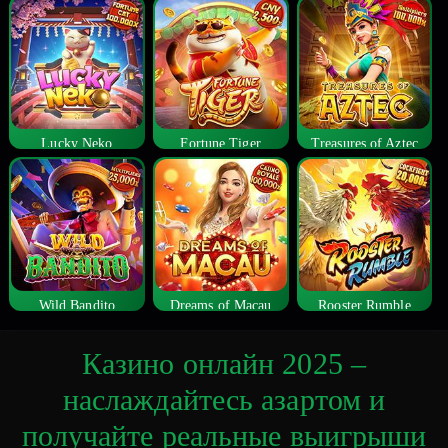
Lucky Neko
Fortune Tiger
Treasures of Aztec
Wild Bandito
Dreams of Macau
Rooster Rumble
Казино онлайн 2025 –
наслаждайтесь азартом и
получайте реальные выигрыши