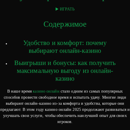
▶️ ИГРАТЬ
Содержимое
Удобство и комфорт: почему
выбирают онлайн-казино
Выигрыши и бонусы: как получить
максимальную выгоду из онлайн-
казино
В наше время
казино онлайн
стало одним из самых популярных
способов провести свободное время и испытать удачу. Многие люди
выбирают онлайн-казино из-за комфорта и удобства, которые они
предлагают. В этом году казино онлайн 2025 продолжают развиваться и
улучшать свои услуги, чтобы обеспечить наилучший опыт для своих
игроков.