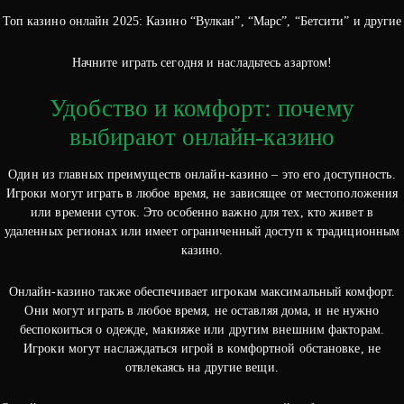
Топ казино онлайн 2025: Казино “Вулкан”, “Марс”, “Бетсити” и другие
Начните играть сегодня и насладьтесь азартом!
Удобство и комфорт: почему
выбирают онлайн-казино
Один из главных преимуществ онлайн-казино – это его доступность.
Игроки могут играть в любое время, не зависящее от местоположения
или времени суток. Это особенно важно для тех, кто живет в
удаленных регионах или имеет ограниченный доступ к традиционным
казино.
Онлайн-казино также обеспечивает игрокам максимальный комфорт.
Они могут играть в любое время, не оставляя дома, и не нужно
беспокоиться о одежде, макияже или другим внешним факторам.
Игроки могут наслаждаться игрой в комфортной обстановке, не
отвлекаясь на другие вещи.