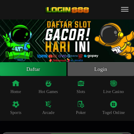
Beranda
Slot Online
Live Casino
Sportsbook
Arcade
Togel Online
Daftar
Login
Poker
Whatsapp
Home
Hot Games
Slots
Live Casino
Telegram
Sports
Arcade
Poker
Togel Online
Livechat