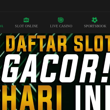
DA
SLOT ONLINE
LIVE CASINO
SPORTSBOOK