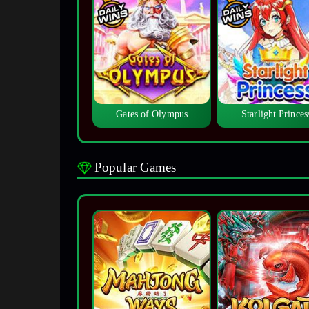
Gates of Olympus
Starlight Princes
Popular Games