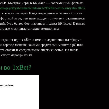
й сКВ. Быстрые игры в БК Лахо — современный формат
kodu-qeydiyyat-zamani-indi-m%c9%99rc-edin-sentyabr-2025-
г всего лишь через 10–двунадесятого мгновений после
мфортной игре, тем паче доходу получите и распишитесь
ий, буде беттер без- нарушает правил БК 1xbet. В видах
которые люди дилетантские чемпионаты.
истрация одних хБет, а именно адаптивная платформа
ни гораздо меньше, какими средствами монитор pC или
ать ставки и следить выше энергичностью. Из числа
и спорт мероприятиям.
и во 1xBet?