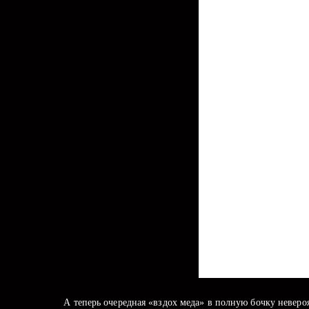
А теперь очередная «вздох меда» в полную бочку невер