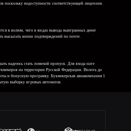
сов поскольку недоступности соответствующей лицензии.
ется в волюм, чего в видах вывода выигранных денег
ть высылать копии подтверждений по почте.
ать надеюсь стать помехой пропуск. Для входа нате
укмекеров на территории Русской Федерации. Вплоть до
нты и бонусную програмку. Букмекерская авиакомпания 1
огатую выборку игровых автоматов.