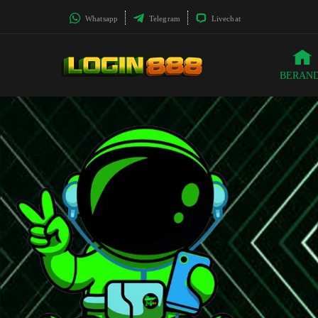
Whatsapp
Telegram
Livechat
BERAN