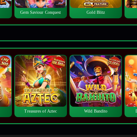
Gem Saviour Conquest
Gold Blitz
Treasures of Aztec
Wild Bandito