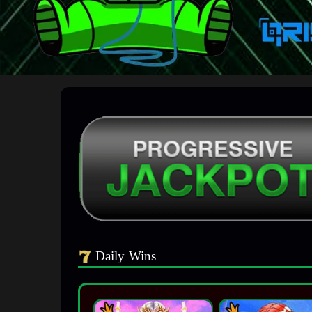
Daily Wins