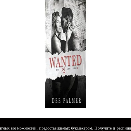
оятных возможностей, предоставляемых букмекером. Получите и распиши