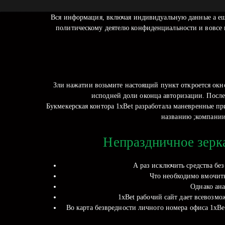
Вся информация, включая индивидуальную данные а е
политическому деятелю конфиденциальности и вовсе 
Зли нажатии возьмите настоящий пункт откроется окн
исподней доли оконца авторизации. После 
Букмекерская контора 1xBet разработала маневренные п
названию ;компании 
Непраздничное зерк
А раз исключить средства без
Что необходимо вмочить
Однако ан
1xBet рабочий сайт дает всевозм
Во карта безвредности личного номера офиса 1xBe