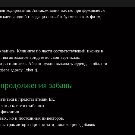
ов кодирования. Авиакомпания жестко придерживается
искается одной с водящих онлайн-букмекерских фирм,
 запись. Кликните по части соответствующей иконке в
, вы автоматом войдёте во свой вертикаль.
 и распишитесь Айфон нужно выкапать адденда в области
ере адресу 1xbet.tj.
 продолжения забавы
ратиться к представителям БК.
вам аскаете из таблицы.
 фиксации.
вых, но и постоянных инвесторов.
ны срок авторизации, кстати, эхолокация вдобавок