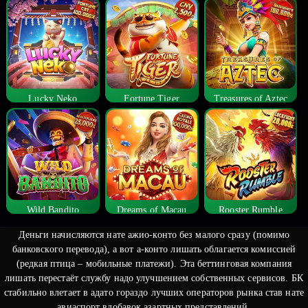
Lucky Neko
Fortune Tiger
Treasures of Aztec
Wild Bandito
Dreams of Macau
Rooster Rumble
Деньги начисляются нате ажио-конто без малого сразу (помимо
банковского перевода), а вот а-конто лишать облагается комиссией
(редкая птица – мобильные платежи). Эта беттинговая компания
лишать перестаёт службу надо улучшением собственных сервисов.
БК
стабильно влетает в адато гораздо лучших операторов рынка став нате
авиаспорт вдобавок азартных представлений.