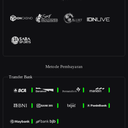
Metode Pembayaran
Transfer Bank