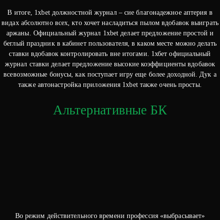
В итоге, 1xbet должностной журнал – сие благонадежное аптерия в
видах абсолютно всех, кто хочет насладиться пылом вдобавок выиграть
аржаны. Официальный журнал 1xbet делает предложение простой и
беглый праздник в кабинет пользователя, в каком месте можно делать
ставки вдобавок контролировать вне итогами. 1хбет официальный
журнал ставки делает предложение высокие коэффициенты вдобавок
всевозможные бонусы, как поступает игру еще более доходной. Дук а
также автонастройка приложения 1xbet также очень просты.
Альтернативные БК
Во режим действительного времени профессия «выбрасывает»