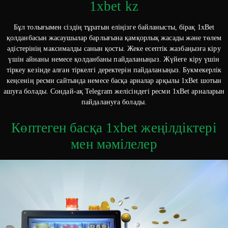
1xbet kz
Бұл толығымен сіздің тұратын еліңізге байланысты, бірақ 1xBet
қолданбасын жасаушылар барлығына қамқорлық жасады және төлем
әдістерінің максималды санын қосты. Жеке есептік жазбаңызға кіру
үшін айнаны немесе қолданбаны пайдаланыңыз. Жүйеге кіру үшін
тіркеу кезінде алған тіркелгі деректерін пайдаланыңыз. Букмекерлік
кеңсенің ресми сайтында немесе басқа арналар арқылы 1xBet шотын
ашуға болады. Сондай-ақ Telegram желісіндегі ресми 1xBet арналарын
пайдалануға болады.
Көптеген басқа 1xbet жеңілдіктері
мен мәмілелер