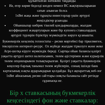
құлыпталған нәтижені таңдайды.
Иә, егер көрме беделді көзден немесе BC жақтаушыларынан
сатып алынған болса.
1xBet жаңа және тұрақты инвесторлар үшін әртүрлі
жеңілдіктер ұсынады.
Ойыншылар көбірек тікелей қондырмаларды, жылдам
коэффициент жаңартуларын және бір купонға ставкалардың
әртүрлі түрлерін біріктіру мүмкіндігін көруге қуанышты.
Букмекерлік кеңсенің гелиостаты – ресми мәртебесі бар тіркелмеген,
тексерілген интернет-ресурс. Ол жүйеде жылдам тіркелуге және жеке
Агро-шотқа кіруге мүмкіндік береді. Сыртқы ойын балансы қазіргі
уақытта әртүрлі шетел валютасымен, төлем әдістерімен және курьерлік
төлем опцияларымен толықтырылған. Қазіргі уақытта букмекерлік
кеңселер барлық танымал төлем жүйелерін, соның ішінде банк
картасының нақты аударымдарын қолдайды. Бұл ақпараттық веб-лог
1xBet айнасының ресми сайттары сияқты баламалы сайт ретінде
сұранысқа ие.
Бір x ставкасының букмекерлік
кеңсесіндегі фон және ставкалар: