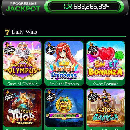
Daily Wins
Gates of Olympus
Starlight Princess
Sweet Bonanza