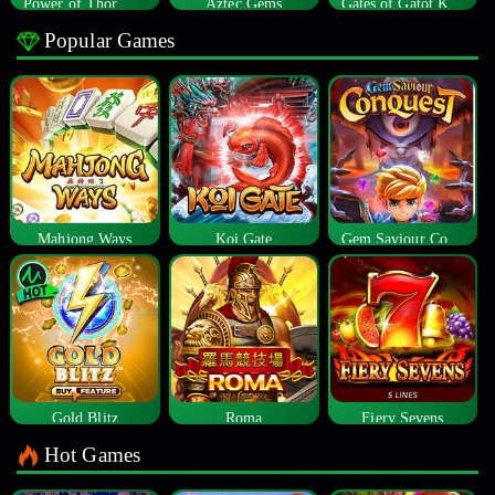
Power of Thor Megaways
Aztec Gems
Gates of Gatot Kaca
Popular Games
Mahjong Ways
Koi Gate
Gem Saviour Conquest
Gold Blitz
Roma
Fiery Sevens
Hot Games