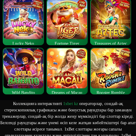
Lucky Neko
Fortune Tiger
Treasures of Aztec
Wild Bandito
Dreams of Macau
Rooster Rumble
Коллекцияға интерактивті
1xbet kz
операторлар, сондай-ақ
стереоскопиялық графикасы және бонустық раундтары бар заманауи
тренажерлар, сондай-ақ бір жолда жеңу мүмкіндігі бар слоттар кіреді.
Белсенді раундтары және үнемі өсіп келе жатқан көбейткіштері бар апат
слоттары әсіресе танымал. 1xBet слоттары жоғары сапалы
орындалуымен қуантады және әртүрлілігімен таң қалдырады.
1xBet