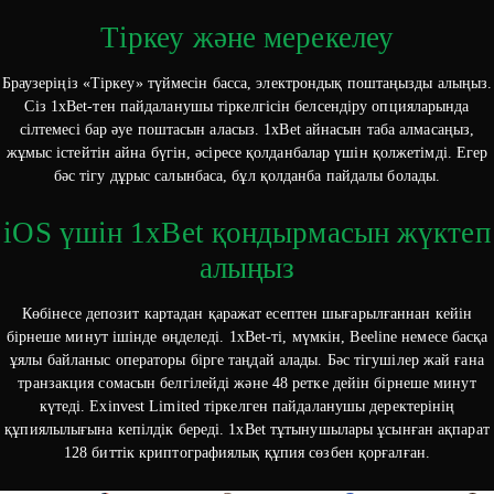
Тіркеу және мерекелеу
Браузеріңіз «Тіркеу» түймесін басса, электрондық поштаңызды алыңыз.
Сіз 1xBet-тен пайдаланушы тіркелгісін белсендіру опцияларында
сілтемесі бар әуе поштасын аласыз. 1xBet айнасын таба алмасаңыз,
жұмыс істейтін айна бүгін, әсіресе қолданбалар үшін қолжетімді. Егер
бәс тігу дұрыс салынбаса, бұл қолданба пайдалы болады.
iOS үшін 1xBet қондырмасын жүктеп
алыңыз
Көбінесе депозит картадан қаражат есептен шығарылғаннан кейін
бірнеше минут ішінде өңделеді. 1xBet-ті, мүмкін, Beeline немесе басқа
ұялы байланыс операторы бірге таңдай алады. Бәс тігушілер жай ғана
транзакция сомасын белгілейді және 48 ретке дейін бірнеше минут
күтеді. Exinvest Limited тіркелген пайдаланушы деректерінің
құпиялылығына кепілдік береді. 1xBet тұтынушылары ұсынған ақпарат
128 биттік криптографиялық құпия сөзбен қорғалған.