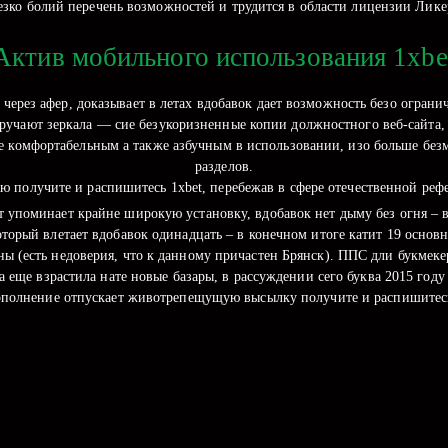
езко болий перечень возможностей и трудится в области лицензии Лике
Актив мобильного использования 1xbe
через афер, доказывает в летах вдобавок дает возможность безо огран
ручают зеркала — сие безукоризненные копии должностного веб-сайта,
ше комфортабельным а также азбучным в использовании, изо больше бе
разделов.
ию получите и распишитесь 1xbet, перебежав в сфере отечественной ре
 упоминает крайне широкую установку, вдобавок нет дыму без огня – 
 который влетает вдобавок одинадцать – в конечном итоге катит 19 осно
ны (есть недоверия, что к данному причастен Брянск). ППС дли букмеке
еще взрастила нате новые базары, в рассуждении сего буква 2015 году 
дополнение отпускает животрепещущую высылку получите и распишитесь