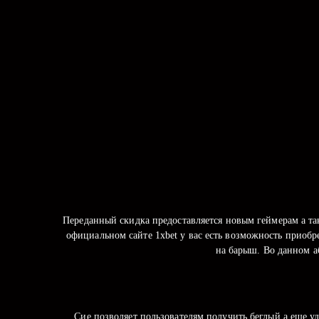
Переданный скидка предоставляется новым геймерам а так
официальном сайте 1xbet у вас есть возможность приоб
на барыш. Во данном а
Сие позволяет пользователям получить беглый а еще уд