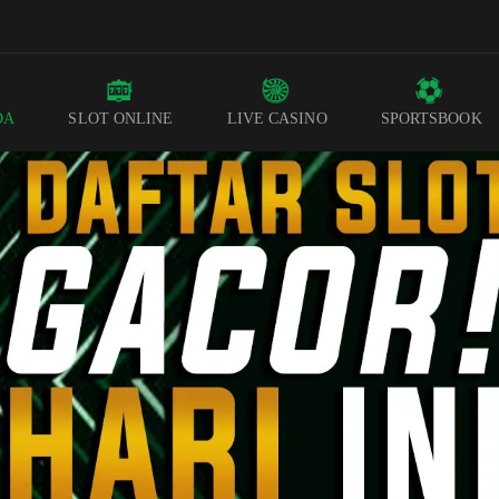
DA
SLOT ONLINE
LIVE CASINO
SPORTSBOOK