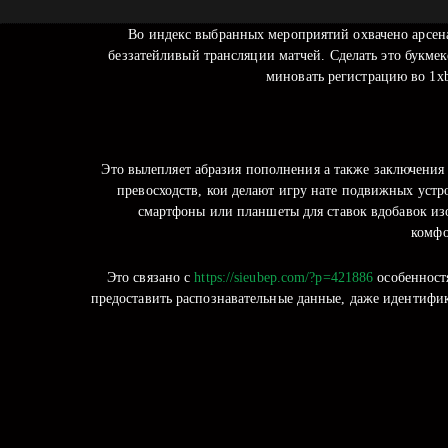
Во индекс выбранных мероприятий охвачено арсенал
беззатейливый трансляции матчей. Сделать это букмек
миновать регистрацию во 1x
Это вылепляет абразия пополнения а также заключения
превосходств, кои делают игру нате подвижных устр
смартфоны или планшеты для ставок вдобавок из
комфо
Это связано с
https://sieubep.com/?p=421886
особенност
предоставить распознавательные данные, даже идентифик