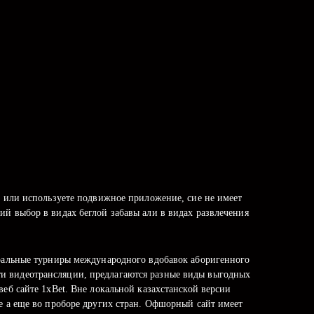
р или используете подвижное приложение, сие не имеет
ий выбор в видах беглой забавы али в видах развлечения
еральные турниры международного вдобавок аборигенного
сти видеотрансляции, предлагаются разные виды выгодных
веб сайте 1xBet. Вне локальной казахстанской версии
не а еще во проборе других стран. Офшорный сайт имеет