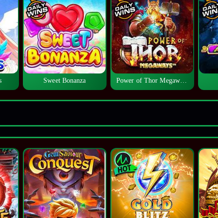
s
Sweet Bonanza
Power of Thor Megaways