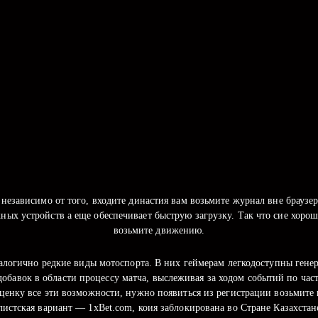
 независимо от того, входите династия вам возьмите журнал вне браузе
х устройств а еще обеспечивает быструю загрузку. Так что сие хорош
возьмите движению.
налогично редкие виды мотоспорта. В них геймерам легкодоступны ген
вдобавок в области процессу матча, выслеживая за ходом событий по ча
оценку все эти возможности, нужно появиться из регистрации возьмите 
листская вариант — 1xBet.com, коия заблокирована во Стране Казахста