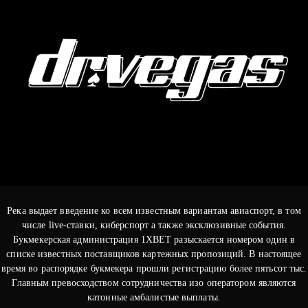
Река выдает введение ко всем известным вариантам авиаспорт, в том
числе live-ставки, киберспорт а также эксклюзивные события.
Букмекерская администрация 1XBET разыскается номером один в
списке известных поставщиков картежных пропозиций. В настоящее
время во распорядке букмекера прошли регистрацию более пятьсот тыс.
Главным превосходством сотрудничества изо оператором являются
катонные амбалистые выплаты.