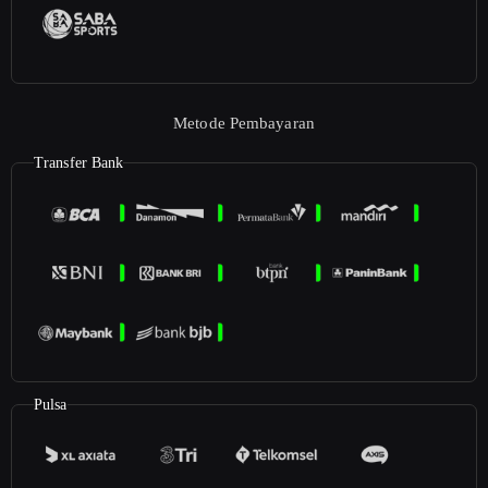
Metode Pembayaran
Transfer Bank
Pulsa