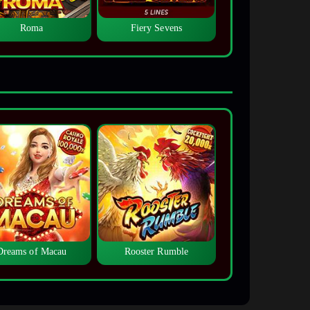
Roma
Fiery Sevens
Dreams of Macau
Rooster Rumble