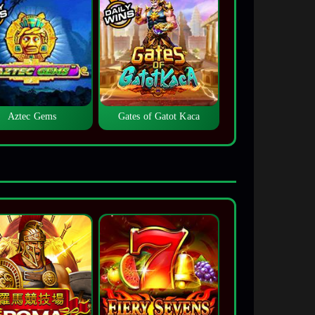
Aztec Gems
Gates of Gatot Kaca