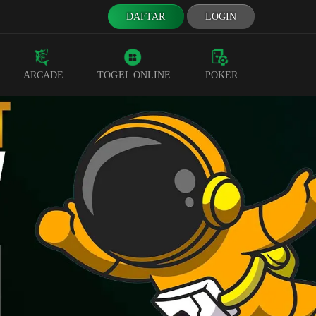
DAFTAR
LOGIN
ARCADE
TOGEL ONLINE
POKER