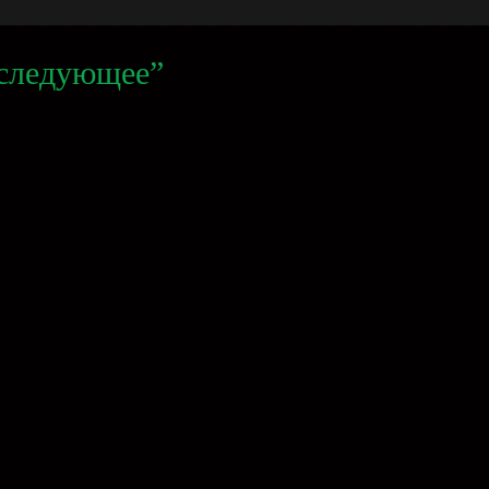
 следующее”