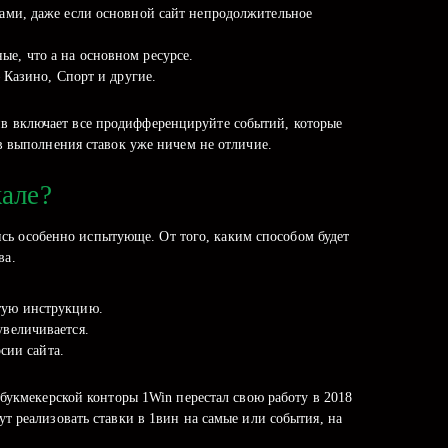
сами, даже если основной сайт непродолжительное
е, что а на основном ресурсе.
Казино, Спорт и другие.
йв включает все продифференцируйте событий, которые
в выполнения ставок уже ничем не отличие.
кале?
сь особенно испытующе. От того, каким способом будет
ва.
тую инструкцию.
увеличивается.
сии сайта.
 букмекерской конторы 1Win перестал свою работу в 2018
т реализовать ставки в 1вин на самые или события, на