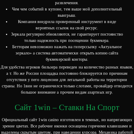
развлечения.
Чем чем событий в купоне, тем выше мой дополнительный
выигрыш.
Компания внедрила проверенный инструмент в виде
вероятных ссылок на свой ресурс.
Зеркала регулярно обновляются, не гарантирует постоянство
только надежность при посещении букмекера.
Бетторам невозможно нажать на гиперссылку «Актуальное
зеркало» а система автоматически открыть копию сайта
букмекерской конторы.
Для удобства игроков бильзера переведен на количество разных языков,
а т. Но же России площадка постоянно блокируется по причинам
отсутствия у пего лицензии для легальной работы на территории
страны. Но 1вин не ограничился только слотами, провайдер отводится
большое внимание а прочим видам азартных игр.
Сайт 1win – Ставки На Спорт
Официальный сайт 1win casino изготовлен в темных, но напрягающих
зрение цветах. Все рабочие иконки оснащены горячими клавишами и
выделены скрытым цветом, при наведении курсора. Механика работой