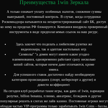
Преимущества 1win Зеркала
А только означает уплату особенных налогов, снижение суммы
выигрышей, постоянный контроль. В случае, когда сотрудники
Роскомнадзора натыкаются на незарегистрированный сайт БК, доступ
ко нему на пределах РФ блокируется. Компания внедрила проверенный
инструменты в виде предполагаемых ссылок на ваш ресурс.
Здесь захочет что поделать а любителям рулетки же
видеопокера, так и адептам настольных игр.
Символы” “а домен могут имеете какие угодно
наименования, одновременно работают сразу несколько
копий сайтов, которые ничем даже отличаются, кроме
имена.
Для успешного ставок достаточно найду необходимую
категорию происшедших (спорт, киберспорт а другие) и
довести коэффициент.
На сегодня клуб разработал такие игры, как gates of 1win, вариации
релутки, billion bonanza, плинко, авиатрикс, блэкджек и другие
популярные решить в слотах же лайв казино. Постоянные игроки могут
обладая частью VIP-программы только зарабатывать 1win Coins – баллы,