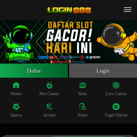
Beranda
Slot Online
Live Casino
Sportsbook
Arcade
Togel Online
Daftar
Login
Poker
Whatsapp
Home
Hot Games
Slots
Live Casino
Telegram
Sports
Arcade
Poker
Togel Online
Livechat