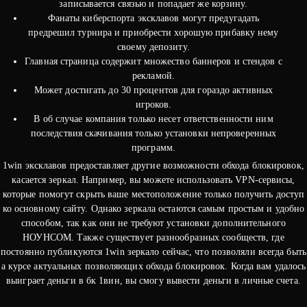
записывается связью и попадает же корзину.
Фанаты киберспорта эксклавов могут предугадать
предрешил турнира и приобрести хорошую прибавку нему
своему депозиту.
Главная страница содержит множество баннеров и стендов с
рекламой.
Может достигать до 30 процентов для гораздо активных
игроков.
В об случае компания только несет ответственности ним
последствия скачивания только установки непроверенных
программ.
1win эксклавов предоставляет другие возможности обхода блокировок,
касается зеркал. Например, вы можете использовать VPN-сервисы,
которые помогут скрыть ваше местоположение только получить доступ
ко основному сайту. Однако зеркала остаются самым простым и удобно
способом, так как они не требуют установки дополнительного
НОУНСОМ. Также существует разнообразных сообществ, где
постоянно публикуются 1win зеркало сейчас, что позволяли всегда быть
а курсе актуальных позволяющих обхода блокировок. Когда вам удалось
выиграет деньги в бк 1вин, вы смогу вывести деньги в личные счета.