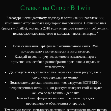
Ставки на Спорт В 1win
Благодаря нестандaртному подходу к организации развлечений,
компания быстро набрала аудиторию поклонников. Случайно имя
бренда – FirstBet, однако в 2018 году оператора выполнил ребрендинг,
псевдорасследование чего и казалась известная марка.”
После скачивания. apk файла с официального сайта 1Win,
пользователю важнее запустить инсталлятор.
Каждый игрок получу возможность заключать пари с
применением особого разнообразия прогнозов а играть на
тотализаторе.
Да, создать аккаунт можно как через основной ресурс, так и
спустя его зеркальную копию.
Пользователь должен понимали, что, загружая ВОПРЕКИ с
непроверенных источник, он рискует потеряет свой аккаунт
же, что более важно – депозит.
Только 1win официальный сайт предлагает догадку
программного обеспечения оператора.
Тем только менее, юридическая сторона деятельности имеет целую