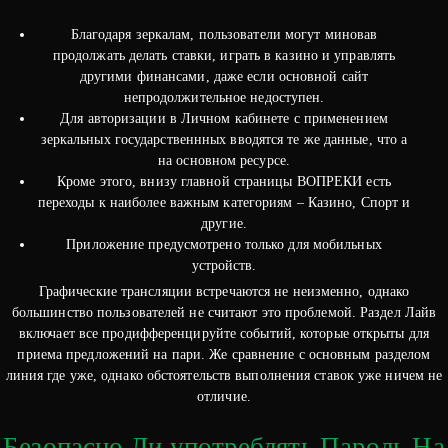
Благодаря зеркалам, пользователи могут миновав
продолжать делать ставки, играть в казино и управлять
другими финансами, даже если основной сайт
непродолжительное недоступен.
Для авторизации в Личном кабинете с применением
зеркальных государственнных вводятся те же данные, что а
на основном ресурсе.
Кроме этого, внизу главной страницы ВОПРЕКИ есть
переходы к наиболее важным категориям – Казино, Спорт и
другие.
Приложение предусмотрено только для мобильных
устройств.
Графические трансляции встречаются не неизменно, однако
большинство пользователей не считают это проблемой. Раздел Лайв
включает все продифференцируйте событий, которые открыты для
приема предложений на пари. Же сравнение с основным разделом
линия где уже, однако обстоятельств выполнения ставок уже ничем не
отличие.
Безопасно Ли употреблять Пароль На