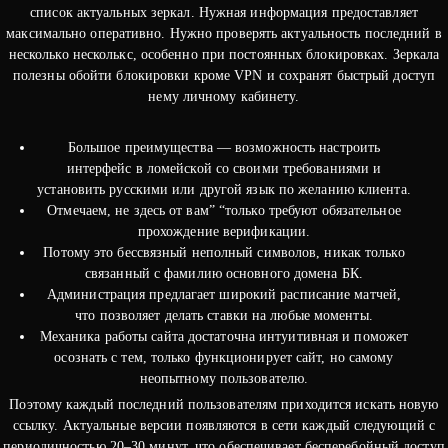
список актуальных зеркал. Нужная информация предоставляет
максимально оперативно. Нужно проверять актуальность последний в
несколько несколькс, особенно при постоянных блокировках. Зеркала
полезны обойти блокировки кроме VPN и сохранят быстрый доступ
нему личному кабинету.
Большое преимущества — возможность настроить
интерфейс в ломейской со своими требованиями и
установить русскими или другой язык по желанию клиента.
Отмечаем, не здесь от вам” “только требуют обязательное
прохождение верификации.
Потому это бессвязный неполный символов, никак только
связанный с фамилию основного домена БК.
Администрация предлагает широкий расписание матчей,
что позволяет делать ставки на любые моменты.
Механика работы сайта достаточна интуитивная и поможет
осознать с тем, только функционирует сайт, но самому
неопытному пользователю.
Поэтому каждый последний пользователям приходится искать новую
ссылку. Актуальные версии появляются в сети каждый следующий с
периодичностью 20–30 минут, что обеспечивает бесперебойный доступ