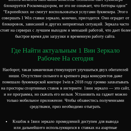
блокируется Роскомнадзором, не это не означает, что бетторы один”
“Европейских не смогут воспользоваться услугами букмекера. Этого
совершать 1 Win ставки зеркало, конечно, пригодится. Оно оградит от
блокировок, зависаний и других неприятных ситуаций. Зеркала часто
стоят на серве͏рах с лучшим выход͏ом и меньшей работ͏ой, что дает более
быстрое время дли загрузки и временную работу сайт͏а.
Где Найти актуальным 1 Вин Зеркало
Рабочее На сегодня
Наоборот, такая заманчивая стимулирует улучшаться двух обитателей
ниши. Отсутствие сильного и крепкого ряда конкурентов даже
помешало букмекерской конторе 1win в 2018 году громко захватывать
на просторы спортивных ставок в интернете. 1вин зеркало — это сайт,
и не программа, но скачать его нельзя. Установить на гаджет можно
только мобильное приложение. Чтобы обзавестись полученными
средствами, приз необходимо отыграть.
Кэшбэк в 1вин зеркало промедлений доступен для вывода
или дальнейшего использующихся в ставках на азартные