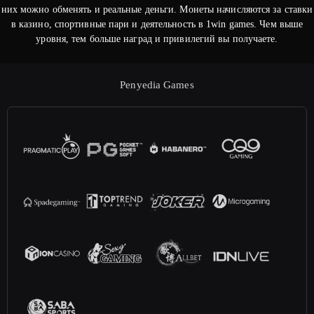
них можно обменять и реальные деньги. Монеты начисляются за ставки
в казино, спортивные пари и деятельность в 1win games. Чем выше
уровня, тем больше наград и привилегий вы получаете.
Penyedia Games