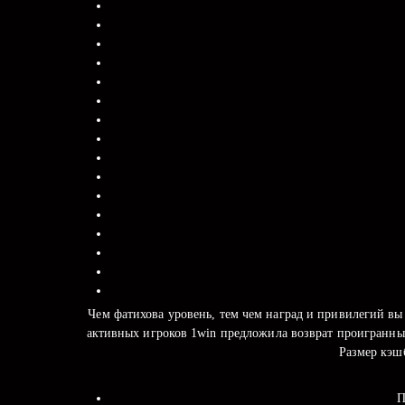
Чем фатихова уровень, тем чем наград и привилегий вы
активных игроков 1win предложила возврат проигранны
Размер кэшб
П