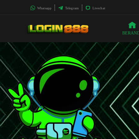
Whatsapp
Telegram
Livechat
BERAN