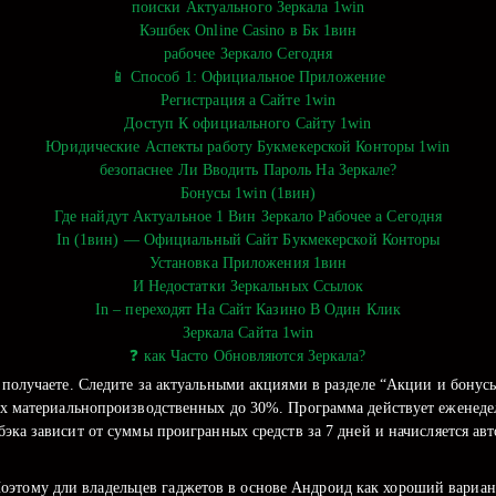
поиски Актуального Зеркала 1win
Кэшбек Online Casino в Бк 1вин
рабочее Зеркало Сегодня
📱 Способ 1: Официальное Приложение
Регистрация а Сайте 1win
Доступ К официального Сайту 1win
Юридические Аспекты работу Букмекерской Конторы 1win
безопаснее Ли Вводить Пароль На Зеркале?
Бонусы 1win (1вин)
Где найдут Актуальное 1 Вин Зеркало Рабочее а Сегодня
In (1вин) — Официальный Сайт Букмекерской Конторы
Установка Приложения 1вин
И Недостатки Зеркальных Ссылок
In – переходят На Сайт Казино В Один Клик
Зеркала Сайта 1win
❓ как Часто Обновляются Зеркала?
 получаете. Следите за актуальными акциями в разделе “Акции и бонусы
х материальнопроизводственных до 30%. Программа действует еженедель
эка зависит от суммы проигранных средств за 7 дней и начисляется ав
оэтому дли владельцев гаджетов в основе Андроид как хороший вариан