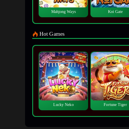
Mahjong Ways
Koi Gate
Hot Games
Lucky Neko
Fortune Tiger