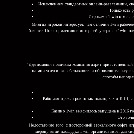
Исключением стандартных онлайн-развлечений, сво
Только есть 
Игроками 1 win отмечае
Многих игроков интересует, чем отличии 1win рабочее
балансе. По оформлению и интерфейсу зеркало 1win по
“Ддя помощи новичкам компания дарит приветственный б
на мои услуги разрабатываются и обновляются актуал
способы неподал
Работают прокси ровно так только, как и ВПН, 
Казино 1win выяснилось запущена в 2016 го
Это точн
Недостаточно того, с посторонней зеркального софта и
мероприятий площадка 1 win организовывает для сво