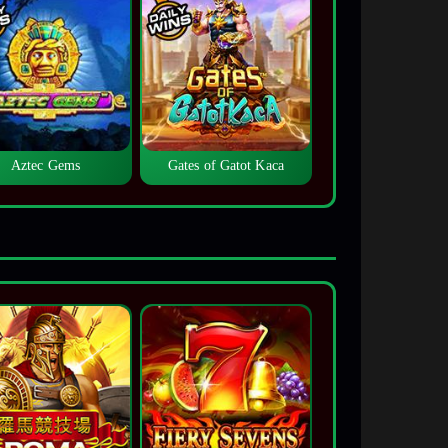
Aztec Gems
Gates of Gatot Kaca