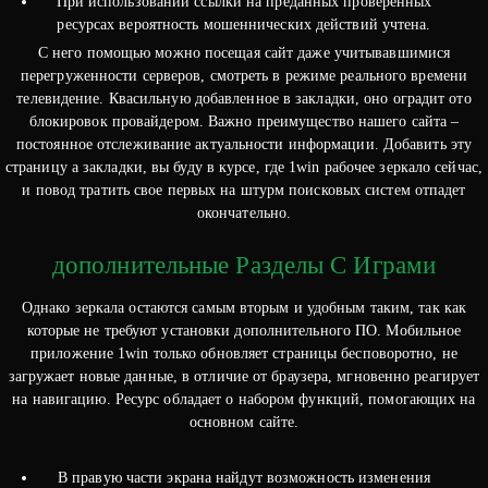
При использовании ссылки на преданных проверенных
ресурсах вероятность мошеннических действий учтена.
С него помощью можно посещая сайт даже учитывавшимися
перегруженности серверов, смотреть в режиме реального времени
телевидение. Квасильную добавленное в закладки, оно оградит ото
блокировок провайдером. Важно преимущество нашего сайта –
постоянное отслеживание актуальности информации. Добавить эту
страницу а закладки, вы буду в курсе, где 1win рабочее зеркало сейчас,
и повод тратить свое первых на штурм поисковых систем отпадет
окончательно.
дополнительные Разделы С Играми
Однако зеркала остаются самым вторым и удобным таким, так как
которые не требуют установки дополнительного ПО. Мобильное
приложение 1win только обновляет страницы бесповоротно, не
загружает новые данные, в отличие от браузера, мгновенно реагирует
на навигацию. Ресурс обладает о набором функций, помогающих на
основном сайте.
В правую части экрана найдут возможность изменения