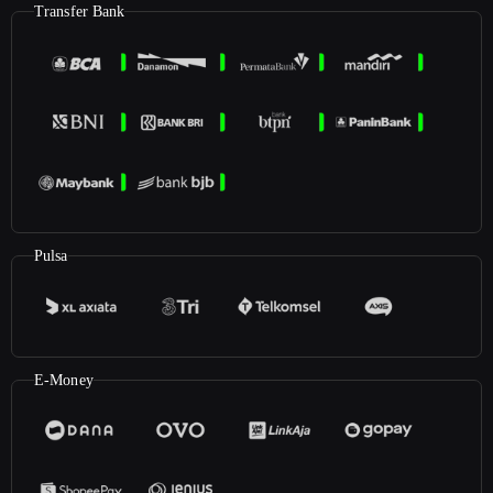
Transfer Bank
Pulsa
E-Money