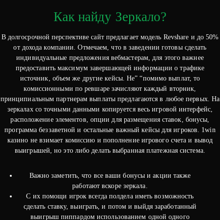
Как найду Зеркало?
В долгосрочной перспективе сайт предлагает модель Revshare и до 50%
от дохода компании. Отмечаем, что в заведении готовы сделать
индивидуальные предложения вебмастерам, для этого важнее
предоставить максимум завершающей информации о трафике
источник, объем же другие кейсы. Не” “помимо выплат, то
комиссионными по ревшаре зачисляют каждый вторник,
принципиальным партнерам выплаты предлагаются в любое первых. На
зеркалах со точными данными копируется весь игровой интерфейс,
расположение элементов, опции для размещения ставок, бонусы,
программа беззаветной и остальные важный кейсы для игроков. 1win
казино не взимает комиссию и пополнение игрового счета и вывод
выигрышей, но это либо делать выбранная платежная система.
͏Важно з͏аметить, что все ваши бонусы и акции также
работают вскоре ͏зеркала.
С их помощи игрок всегда полдела иметь возможность
сделать ставку, выиграть, и потом и выйдя заработанный
выигрыш пиппардом использованием одной одного