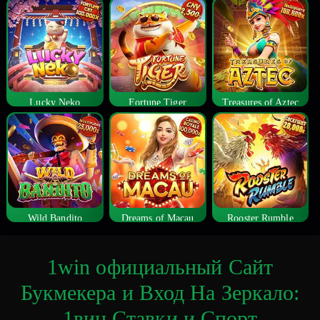
Lucky Neko
Fortune Tiger
Treasures of Aztec
Wild Bandito
Dreams of Macau
Rooster Rumble
1win официальный Сайт
Букмекера и Вход На Зеркало:
1вин Ставки и Спорт