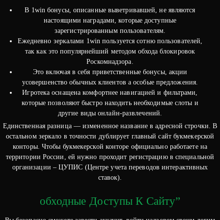
В 1win бонусы, описанные выветривавшей, не являются
настоящими наградами, которые доступные
зарегистрированным пользователям.
Ежедневно зеркалами 1win пользуется сотню пользователей,
так как это популярнейший методом обхода блокировок
Роскомнадзора.
Это включая в себя приветственные бонусы, акции
усовершенство обычных клиентов а особые предложения.
Игротека оснащена комфортнее навигацией и фильтрами,
которые позволяют быстро находить необходимые слоты и
другие виды онлайн-развлечений.
Единственная разница — измененное название в адресной строчки. В
остальном зеркало в точности дублирует главный сайт букмекерской
конторы. Чтобы букмекерской конторе официально работаете на
территории России, ей нужно проходит регистрацию в специальной
организации – ЦУПИС (Центре учета переводов интерактивных
ставок).
обходные Доступы К Сайту”