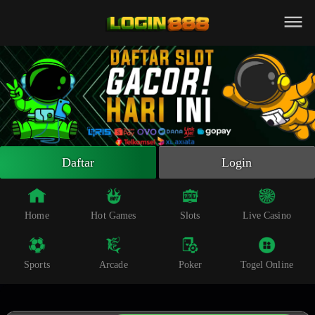
Beranda
Slot Online
Live Casino
Sportsbook
Arcade
Togel Online
Daftar
Login
Poker
Whatsapp
Home
Hot Games
Slots
Live Casino
Telegram
Sports
Arcade
Poker
Togel Online
Livechat