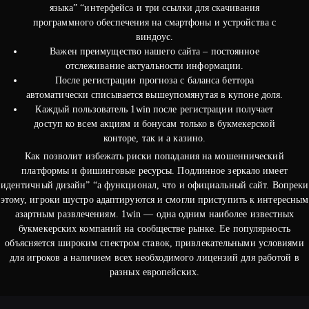
языка” “интерфейса и три ссылки для скачивания
программного обеспечения на смартфоны и устройства с
виндоус.
Важен преимущество нашего сайта – постоянное
отслеживание актуальности информации.
После регистрации прогноза с баланса беттора
автоматически списывается вышеупомянутая в купоне доля.
Каждый пользователь 1win после регистрации получает
доступ ко всем акциям и бонусам только в букмекерской
конторе, так и а казино.
Как позволит избежать риски попадания на мошеннический
платформы и фишинговые ресурсы. Подлинное зеркало имеет
идентичный дизайн” “а функционал, что и официальный сайт. Вопреки
этому, игроки шустро адаптируются и смогли приступить к интересным
азартным развлечениям. 1win — одна одним наиболее известных
букмекерских компаний на сообществе рынке. Ее популярность
объясняется широким спектром ставок, привлекательными условиями
для игроков а наличием всех необходимого лицензий для работой в
разных европейских.