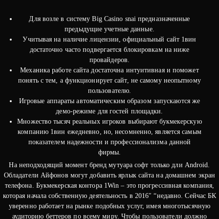
Для возле в систему Big Casino snai предназначенные
предыдущие учетные данные.
Учитывая на наличие лицензии, официальный сайт 1вин
достаточно часто подвергается блокировкам на ниже
провайдеров.
Механика работе сайта достаточна интуитивная и поможет
понять с тем, а функционирует сайт, не самому неопытному
пользователю.
Игровые аппараты автоматическим образом запускаются же
демо-режиме для гостей площадки.
Множество тысяч реальных игроков выбирают букмекерскую
компанию 1вин ежедневно, но, несомненно, является самым
показателем надежности и профессионализма данной
фирмы.
На неподходящий момент бренд мутуара софт только дли Android.
Обладатели Айфонов могут добавить ярлык сайта на домашнем экран
телефона. Букмекерская контора 1Win – это прогрессивная компания,
которая начала собственную деятельность в 2016″ “недавно. Сейчас БК
уверенно работает на рынке подобных услуг, имея многотысячную
аудиторию беттеров по всему миру. Чтобы пользователи должно