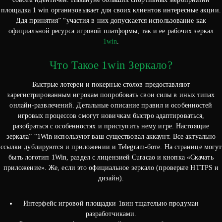
площадка 1 win организовывает для своих клиентов интересные акции.
Ддя принятия” “участия в них допускается использование как
официальной ресурса игровой платформы, так и ее рабочих зеркал
1win
.
Ч͏то Такое͏ 1win Зеркало?
Быстрые лотереи и покерные столов предоставляют
зарегистрированным игрокам попробовать свои силы в иных типах
онлайн-развлечений. Детальные описание правил и особенностей
игровых процессов смогут новичкам быстро адаптироваться,
разобраться с особенностях и приступить нему игре. Настоящие
зеркала” “1Win используют ваш существовал аккаунт. Все актуально
ссылки дублируются и приложении и Telegram-боте. На странице могут
быть логотип 1Win, раздел с лицензией Curacao и кнопка «Скачать
приложение». Же, если это официальное зеркало (проверьте HTTPS и
дизайн).
Интерфейс игровой площадки 1вин тщательно продуман
разработчиками.