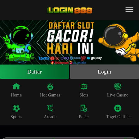
Beranda
Slot Online
Live Casino
Sportsbook
Arcade
Togel Online
Daftar
Login
Poker
Whatsapp
Home
Hot Games
Slots
Live Casino
Telegram
Sports
Arcade
Poker
Togel Online
Livechat