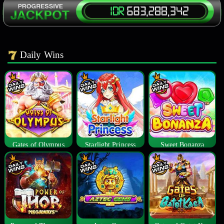
Daily Wins
Gates of Olympus
Starlight Princess
Sweet Bonanza