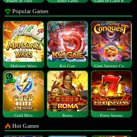
Power of Thor Megaways
Aztec Gems
Gates of Gatot Kaca
Popular Games
Mahjong Ways
Koi Gate
Gem Saviour Conquest
Gold Blitz
Roma
Fiery Sevens
Hot Games