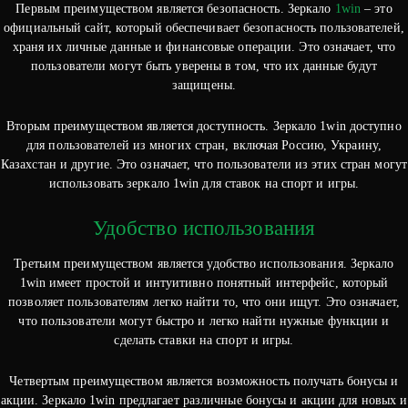
Первым преимуществом является безопасность. Зеркало
1win
– это
официальный сайт, который обеспечивает безопасность пользователей,
храня их личные данные и финансовые операции. Это означает, что
пользователи могут быть уверены в том, что их данные будут
защищены.
Вторым преимуществом является доступность. Зеркало 1win доступно
для пользователей из многих стран, включая Россию, Украину,
Казахстан и другие. Это означает, что пользователи из этих стран могут
использовать зеркало 1win для ставок на спорт и игры.
Удобство использования
Третьим преимуществом является удобство использования. Зеркало
1win имеет простой и интуитивно понятный интерфейс, который
позволяет пользователям легко найти то, что они ищут. Это означает,
что пользователи могут быстро и легко найти нужные функции и
сделать ставки на спорт и игры.
Четвертым преимуществом является возможность получать бонусы и
акции. Зеркало 1win предлагает различные бонусы и акции для новых и