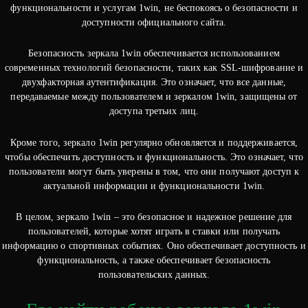
функциональности и услугам 1win, не беспокоясь о безопасности и
доступности официального сайта.
Безопасность зеркала 1win обеспечивается использованием
современных технологий безопасности, таких как SSL-шифрование и
двухфакторная аутентификация. Это означает, что все данные,
передаваемые между пользователем и зеркалом 1win, защищены от
доступа третьих лиц.
Кроме того, зеркало 1win регулярно обновляется и поддерживается,
чтобы обеспечить доступность и функциональность. Это означает, что
пользователи могут быть уверены в том, что они получают доступ к
актуальной информации и функциональности 1win.
В целом, зеркало 1win – это безопасное и надежное решение для
пользователей, которые хотят играть в ставки или получать
информацию о спортивных событиях. Оно обеспечивает доступность и
функциональность, а также обеспечивает безопасность
пользовательских данных.