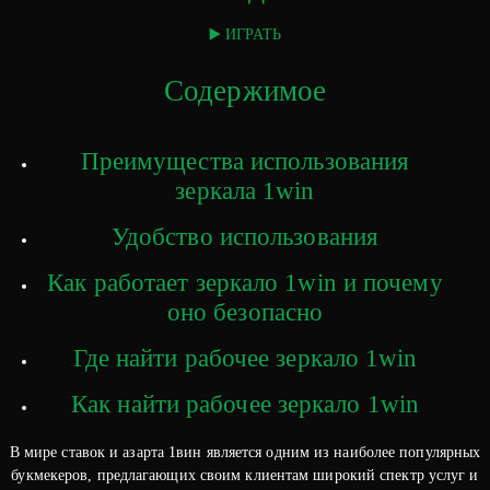
▶️ ИГРАТЬ
Содержимое
Преимущества использования
зеркала 1win
Удобство использования
Как работает зеркало 1win и почему
оно безопасно
Где найти рабочее зеркало 1win
Как найти рабочее зеркало 1win
В мире ставок и азарта 1вин является одним из наиболее популярных
букмекеров, предлагающих своим клиентам широкий спектр услуг и