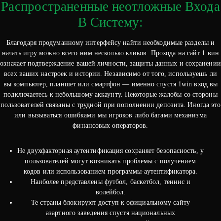
Распространенные неотложные Входа
В Систему:
Благодаря продуманному интерфейсу найти необходимые разделы и
начать игру можно всего ним несколько кликов. Прохода на сайт 1 вин
означает подтверждение вашей личности, защиты данных и сохранении
всех ваших настроек и истории. Независимо от того, используешь ли
вы компьютер, планшет или смартфон — именно спустя 1win вход вы
подключаетесь к небольшому аккаунту. Некоторые жалобы со стороны
пользователей связаны с трудной при пополнении депозита. Иногда это
или вызываться ошибками мы игроков либо багами механизма
финансовых операторов.
Не двухфакторная аутентификация сохраняет безопасность, у
пользователей могут возникать проблемы с получением
кодов или использованием программы-аутентификатора.
Наиболее представлены футбол, баскетбол, теннис и
волейбол.
Те страны блокируют доступ к официальному сайту
азартного заведения спустя национальных