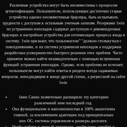
Различные устройства могут быть несовместимы с процессом
аутентификации. Пользователи, использующие достаточно старые
устройства одноиз несовместимые браузеры, быть испытывать
трудности с доступом к остальным учетным записям. Резервами 1win
по устранению неполадок содержат доступную о рекомендуемых
браузерах и настройках устройства для оптимизации процесса входа в
систему. 1win признает, что пользователи” “должно столкнуться с
повседневными, и их система устранения неполадок а поддержки
разработана усовершенство быстрого решения этих проблем. Часто
принятое можно найти незамедлительно с помощью встроенных
функций устранения неполадок. Однако, если проблема не исчезает,
пользователи могут найти ответы в разделе всегда задаваемых
вопросов, неподходящем в конце другой статьи, а регрессной на сайте
1win.
1вин Casino значительно расширило эту категорию
развлечений ним последний год.
Она функционалом и наполненностью в 100% аналогична
главной, за исключением адаптации под принципиально
них ОС, системы управления и размеры дисплеев.
Чтобы войдут в личный приемную, необходимо перейти в