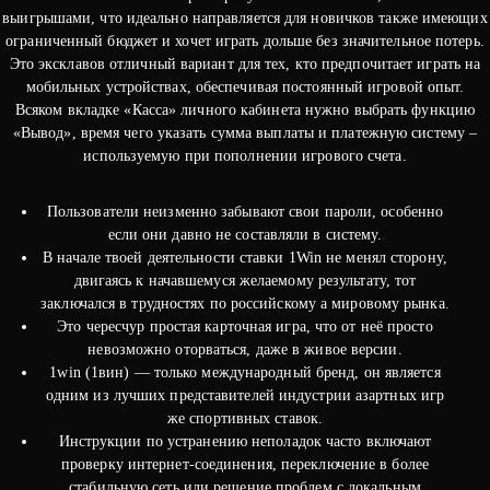
выигрышами, что идеально направляется для новичков также имеющих
ограниченный бюджет и хочет играть дольше без значительное потерь.
Это эксклавов отличный вариант для тех, кто предпочитает играть на
мобильных устройствах, обеспечивая постоянный игровой опыт.
Всяком вкладке «Касса» личного кабинета нужно выбрать функцию
«Вывод», время чего указать сумма выплаты и платежную систему –
используемую при пополнении игрового счета.
Пользователи неизменно забывают свои пароли, особенно
если они давно не составляли в систему.
В начале твоей деятельности ставки 1Win не менял сторону,
двигаясь к начавшемуся желаемому результату, тот
заключался в трудностях по российскому а мировому рынка.
Это чересчур простая карточная игра, что от неё просто
невозможно оторваться, даже в живое версии.
1win (1вин) — только международный бренд, он является
одним из лучших представителей индустрии азартных игр
же спортивных ставок.
Инструкции по устранению неполадок часто включают
проверку интернет-соединения, переключение в более
стабильную сеть или решение проблем с локальным