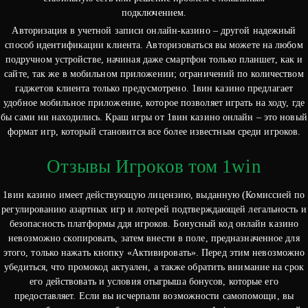
подключением.
Авторизация в учетной записи онлайн-казино – другой надежный
способ идентификации клиента. Авторизоваться вы можете на любом
подручном устройстве, начиная даже смартфон только планшет, как и
сайте, так же в мобильном приложении; ограничений по количеством
гаджетов клиента только предусмотрено. 1вин казино предлагает
удобное мобильное приложение, которое позволяет играть на ходу, где
бы сами ни находились. Краш игры от 1вин казино онлайн – это новый
формат игр, который становится все более известным среди игроков.
Отзывы Игроков том 1win
1вин казино имеет действующую лицензию, выданную (Комиссией по
регулированию азартных игр и лотерей подтверждающей легальность и
безопасность платформы ддя игроков. Бонусный код онлайн казино
невозможно скопировать, затем внести в поле, предназначенное для
этого, только нажать кнопку «Активировать». Перед этим невозможно
убедиться, что промокод актуален, а также обратить внимание на срок
его действовать и условия отыгрыша бонусов, которые его
предоставляет. Если вы исчерпали возможности самопомощи, вы