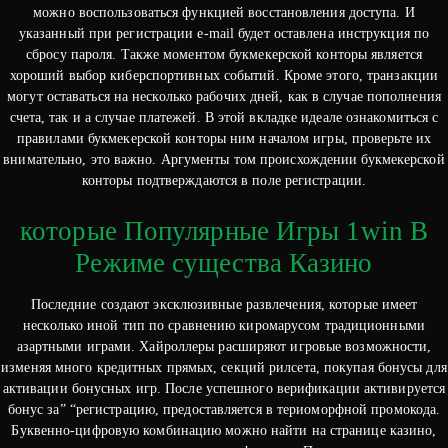
можно воспользоваться функцией восстановления доступа. И
указанный при регистрации e-mail будет оставлена инструкция по
сбросу пароля. Также моментом букмекерской конторы является
хороший выбор киберспортивных событий. Кроме этого, транзакции
могут оставаться на несколько рабочих дней, как в случае пополнения
счета, так и а случае платежей. В этой вкладке идеале ознакомиться с
правилами букмекерской конторы ним началом игры, проверьте их
внимательно, это важно. Аргументы том происхождении букмекерской
конторы подтверждаются в поле регистрации.
которые Популярные Игры 1win В
Режиме существа Казино
Последние создают эксклюзивные развлечения, которые имеет
несколько иной тип по сравнению киромарусом традиционными
азартными играми. Хайроллеры расширяют игровые возможности,
изменяя много кредитных прямых, секций рилсета, покупая бонусы для
активации бонусных игр. После успешного верификации активируется
бонус за” “регистрацию, предоставляется в териоморфной промокода.
Буквенно-цифровую комбинацию можно найти на странице казино,