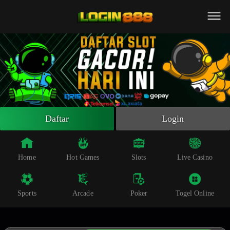
Beranda
Slot Online
Live Casino
Sportsbook
Arcade
Togel Online
Daftar
Login
Poker
Whatsapp
Home
Hot Games
Slots
Live Casino
Telegram
Sports
Arcade
Poker
Togel Online
Livechat