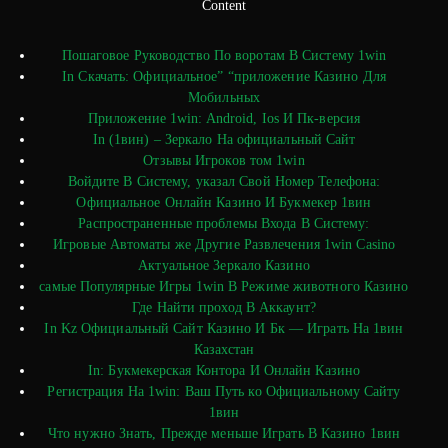
Content
Пошаговое Руководство По воротам В Систему 1win
In Скачать: Официальное” “приложение Казино Для
Мобильных
Приложение 1win: Android, Ios И Пк-версия
In (1вин) – Зеркало На официальный Сайт
Отзывы Игроков том 1win
Войдите В Систему, указал Свой Номер Телефона:
Официальное Онлайн Казино И Букмекер 1вин
Распространенные проблемы Входа В Систему:
Игровые Автоматы же Другие Развлечения 1win Casino
Актуальное Зеркало Казино
самые Популярные Игры 1win В Режиме животного Казино
Где Найти проход В Аккаунт?
In Kz Официальный Сайт Казино И Бк — Играть На 1вин
Казахстан
In: Букмекерская Контора И Онлайн Казино
Регистрация На 1win: Ваш Путь ко Официальному Сайту
1вин
Что нужно Знать, Прежде меньше Играть В Казино 1вин