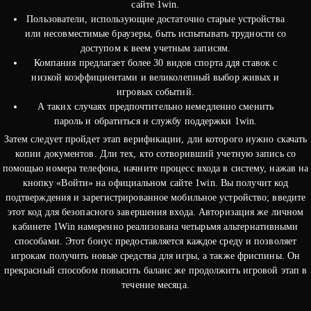
сайте 1win.
Пользователи, использующие достаточно старые устройства
или несовместимые браузеры, быть испытывать трудности со
доступом к веем учетным записям.
Компания предлагает более 30 видов спорта ддя ставок с
низкой коэффициентами и великолепный выбор живых и
игровых событий.
А таких случаях предпочтительно немедленно сменить
пароль и обратиться и службу поддержки 1win.
Затем следует пройдет этап верификации, дли которого нужно скачать
копии документов. Дли тех, кто сотворивший учетную запись со
помощью номера телефона, начните процесс входа в систему, нажав на
кнопку «Войти» на официальном сайте 1win. Вы получит код
подтверждения и зарегистрированное мобильное устройство; введите
этот код для безопасного завершения входа. Авторизация же личном
кабинете 1Win намеренно реализована четырьмя альтернативными
способами. Этот бонус предоставляется каждое среду и позволяет
игрокам получить новые средства для игры, а также фриспины. Он
прекрасный способом повысить баланс же продолжить игровой этап в
течение месяца.