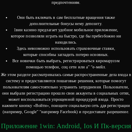
предпочтениям.
Они быть включать в сам бесплатные вращения также
дополнительные бонусы нему депозиту.
1вин казино предлагает удобное мобильное приложение,
которое позволяли играть на быстро, где бы пребезбожно ни
находились.
Здесь невозможно использовать страховочные ставки,
которые способны загладить потерю основных.
Все новички быть выбрать, регистрироваться киромарусом
помощью телефон, соц сети или а” “е-мейл.
Же этом разделе рассматривалась самые распространенные дела входа в
систему и предоставляются пошаговые решения, которые помогут
пользователям самостоятельно устранить затруднения. Пользователи,
они выбрали регистрацию прошло свои аккаунты в социальных сетях,
может воспользоваться упрощенной процедурой входа. Просто
нажмите кнопку «Войти», поищите социальную сеть ддя регистрации
(например, Google” “например Facebook) и предоставьте разрешение.
Приложение 1win: Android, Ios И Пк-версия