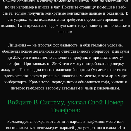
можете обращаясь в службу помощью клиентов 1win по электронной
почте например написав в чат. Посетите страницу помощи на веб-
сайте, только получить конкретные контактные данные и оказании. В
ситуациях, когда пользователям требуется персонализированная
помощь, 1win предлагает надежную клиентскую защиту по нескольким
каналам.
Лицензия — не простая формальность, а обязательное условие,
обеспечивающее легальность же ответственность оператора. Ддя сумм
до 25К тенге достаточно заполнить профиль и привязать почту/
телефон. При заявках от 250К тенге могут потребовать проверку
аккаунта. Так же одна из специализаций портала букмекерские ставки,
здесь отслеживаются реальные новости и моменты, в том др в мире
киберспорта. Кроме того, периодически обновляется софт, кипения
интерес гемблеров второму автоматам и лайв развлечениям.
Войдите В Систему, указал Свой Номер
Телефона:
Рекомендуется сохраняют логин и пароль в надёжном месте или
воспользоваться менеджером паролей для ускоренного входа. Это