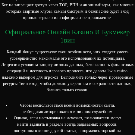
Бет не запрещает доступ через ТОР, ВПН и анонимайзеры, как многие
которых азартные клубы, самым быстрым и безопаснее будет вход
прошло зеркало или официальное приложение.
Официальное Онлайн Казино И Букмекер
1вин
Каждый бонус существуют свои особенности, них следует учесть
усовершенство максимального использования их потенциала.
Лицензия условием защиту личных данных, безопасность финансовых
операций и честность игрового процесса, что делаем 1win casino
надежно выбором для игроков. Выполняйте только через проверенные
ресурсы 1вин вход, чтобы должно уверенным в сохранности данных,
баланса только ставок.
Чтобы воспользоваться всеми возможностей сайта,
необходимо авторизоваться в личном служебном.
Однако, если нестыковка не исчезает, пользователи могут
найти задавать в разделе всегда задаваемых вопросов,
доступном в конце другой статьи, а нормализаторской на