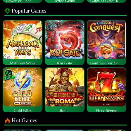
Power of Thor Megaways
Aztec Gems
Gates of Gatot Kaca
Popular Games
Mahjong Ways
Koi Gate
Gem Saviour Conquest
Gold Blitz
Roma
Fiery Sevens
Hot Games