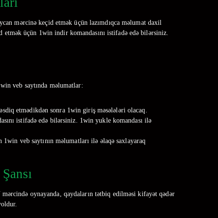
ları
rbaycan mərcinə keçid etmək üçün lazımdıqca məlumat daxil
d etmək üçün 1win indir komandasını istifadə edə bilərsiniz.
1win veb saytında məlumatlar:
təsdiq etmədikdən sonra 1win giriş məsələləri olacaq.
sını istifadə edə bilərsiniz. 1win yukle komandası ilə
1win veb saytının məlumatları ilə əlaqə saxlayaraq
 Şansı
 mərcində oynayanda, qaydaların tətbiq edilməsi kifayət qədər
oldur.