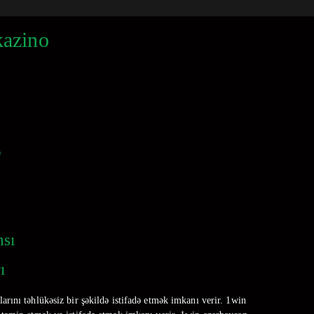
kazino
o
sı
ı
rını təhlükəsiz bir şəkildə istifadə etmək imkanı verir. 1win