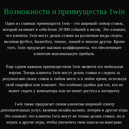
Возможности и преимущества 1win
Один из главных преимуществ 1win – это широкий спектр ставок,
который включает в себя более 20 000 событий в месяц. Это означает,
что клиенты 1win могут делать ставки на различные виды спорта,
включая футбол, баскетбол, теннис, хоккей и многие другие. Кроме
того, 1win предлагает высокие коэффициенты, что обеспечивает
клиентам максимальную прибыль.
Еще одним важным преимуществом 1win является его мобильная
версия. Теперь клиенты 1win могут делать ставки и следить за
результатами своих ставок в любом месте и в любое время, используя
свой смартфон или планшет. Это особенно удобно для тех, кто не
может сидеть у компьютера или не имеет доступа к интернету.
1win также предлагает своим клиентам широкий спектр
дополнительных услуг, включая онлайн-казино, лотереи и другие игры.
Это означает, что клиенты 1win могут не только делать ставки, но и
играть в другие игры, чтобы увеличить свои шансы на выигрыш.