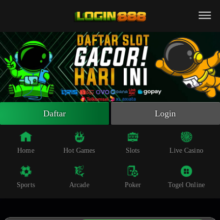
Beranda
Slot Online
Live Casino
Sportsbook
Arcade
Togel Online
Daftar
Login
Poker
Whatsapp
Home
Hot Games
Slots
Live Casino
Telegram
Sports
Arcade
Poker
Togel Online
Livechat