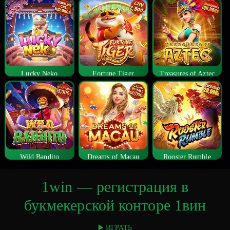
Lucky Neko
Fortune Tiger
Treasures of Aztec
Wild Bandito
Dreams of Macau
Rooster Rumble
1win — регистрация в
букмекерской конторе 1вин
▶️ ИГРАТЬ