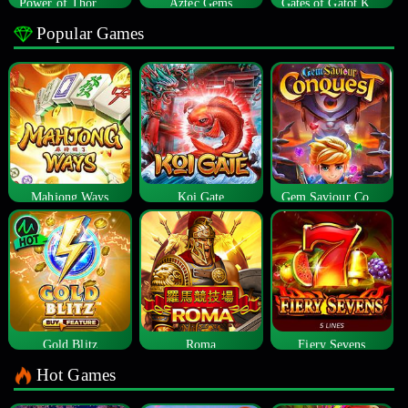
Power of Thor Megaways
Aztec Gems
Gates of Gatot Kaca
Popular Games
Mahjong Ways
Koi Gate
Gem Saviour Conquest
Gold Blitz
Roma
Fiery Sevens
Hot Games