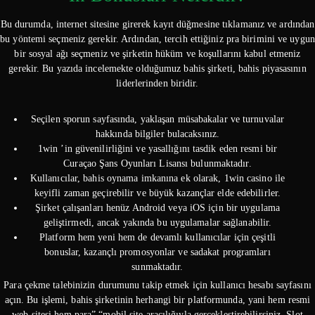
Bu durumda, internet sitesine girerek kayıt düğmesine tıklamanız ve ardından
bu yöntemi seçmeniz gerekir. Ardından, tercih ettiğiniz pra birimini ve uygun
bir sosyal ağı seçmeniz ve şirketin hüküm ve koşullarını kabul etmeniz
gerekir. Bu yazıda incelemekte olduğumuz bahis şirketi, bahis piyasasının
liderlerinden biridir.
Seçilen sporun sayfasında, yaklaşan müsabakalar ve turnuvalar
hakkında bilgiler bulacaksınız.
1win ’in güvenilirliğini ve yasallığını tasdik eden resmi bir
Curaçao Şans Oyunları Lisansı bulunmaktadır.
Kullanıcılar, bahis oynama imkanına ek olarak, 1win casino ile
keyifli zaman geçirebilir ve büyük kazançlar elde edebilirler.
Şirket çalışanları henüz Android veya iOS için bir uygulama
geliştirmedi, ancak yakında bu uygulamalar sağlanabilir.
Platform hem yeni hem de devamlı kullanıcılar için çeşitli
bonuslar, kazançlı promosyonlar ve sadakat programları
sunmaktadır.
Para çekme talebinizin durumunu takip etmek için kullanıcı hesabı sayfasını
açın. Bu işlemi, bahis şirketinin herhangi bir platformunda, yani hem resmi
web sitesi hem para” “mobil site aracılığıyla gerçekleştirebilirsiniz. Slot