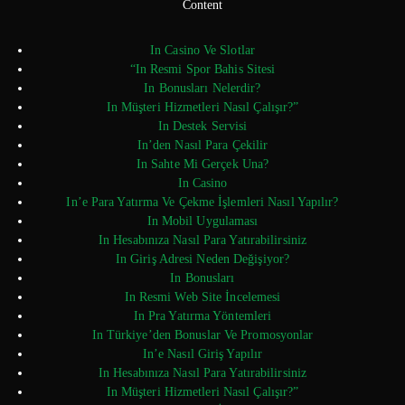
Content
In Casino Ve Slotlar
“In Resmi Spor Bahis Sitesi
In Bonusları Nelerdir?
In Müşteri Hizmetleri Nasıl Çalışır?”
In Destek Servisi
In’den Nasıl Para Çekilir
In Sahte Mi Gerçek Una?
In Casino
In’e Para Yatırma Ve Çekme İşlemleri Nasıl Yapılır?
In Mobil Uygulaması
In Hesabınıza Nasıl Para Yatırabilirsiniz
In Giriş Adresi Neden Değişiyor?
In Bonusları
In Resmi Web Site İncelemesi
In Pra Yatırma Yöntemleri
In Türkiye’den Bonuslar Ve Promosyonlar
In’e Nasıl Giriş Yapılır
In Hesabınıza Nasıl Para Yatırabilirsiniz
In Müşteri Hizmetleri Nasıl Çalışır?”