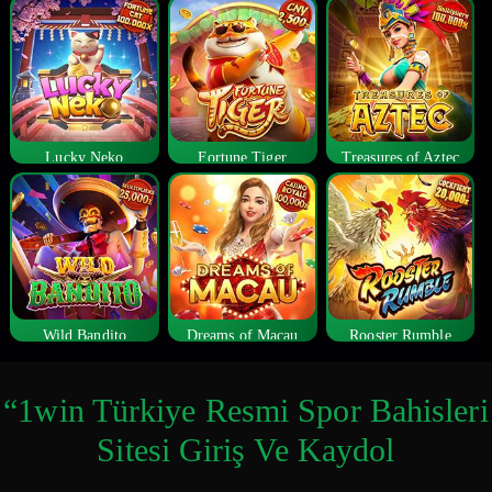
Lucky Neko
Fortune Tiger
Treasures of Aztec
Wild Bandito
Dreams of Macau
Rooster Rumble
“1win Türkiye Resmi Spor Bahisleri
Sitesi Giriş Ve Kaydol