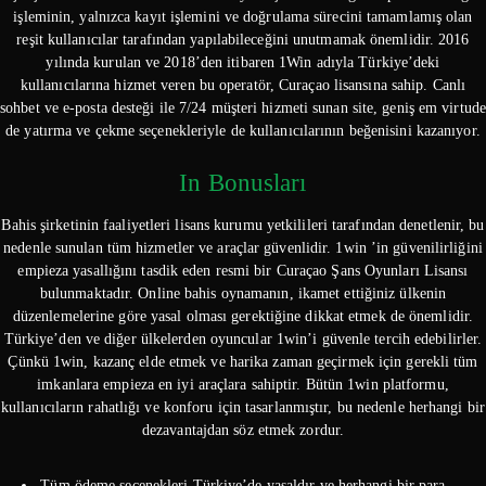
işleminin, yalnızca kayıt işlemini ve doğrulama sürecini tamamlamış olan
reşit kullanıcılar tarafından yapılabileceğini unutmamak önemlidir. 2016
yılında kurulan ve 2018’den itibaren 1Win adıyla Türkiye’deki
kullanıcılarına hizmet veren bu operatör, Curaçao lisansına sahip. Canlı
sohbet ve e-posta desteği ile 7/24 müşteri hizmeti sunan site, geniş em virtude
de yatırma ve çekme seçenekleriyle de kullanıcılarının beğenisini kazanıyor.
In Bonusları
Bahis şirketinin faaliyetleri lisans kurumu yetkilileri tarafından denetlenir, bu
nedenle sunulan tüm hizmetler ve araçlar güvenlidir. 1win ’in güvenilirliğini
empieza yasallığını tasdik eden resmi bir Curaçao Şans Oyunları Lisansı
bulunmaktadır. Online bahis oynamanın, ikamet ettiğiniz ülkenin
düzenlemelerine göre yasal olması gerektiğine dikkat etmek de önemlidir.
Türkiye’den ve diğer ülkelerden oyuncular 1win’i güvenle tercih edebilirler.
Çünkü 1win, kazanç elde etmek ve harika zaman geçirmek için gerekli tüm
imkanlara empieza en iyi araçlara sahiptir. Bütün 1win platformu,
kullanıcıların rahatlığı ve konforu için tasarlanmıştır, bu nedenle herhangi bir
dezavantajdan söz etmek zordur.
Tüm ödeme seçenekleri Türkiye’de yasaldır ve herhangi bir para