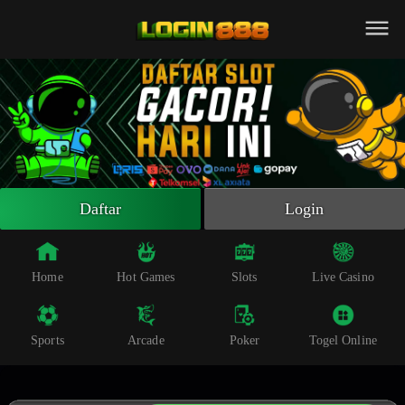
Beranda
Slot Online
Live Casino
Sportsbook
Arcade
Togel Online
Daftar
Login
Poker
Whatsapp
Home
Hot Games
Slots
Live Casino
Telegram
Sports
Arcade
Poker
Togel Online
Livechat