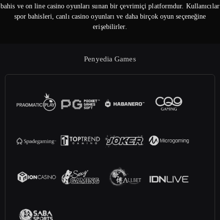
bahis ve on line casino oyunları sunan bir çevrimiçi platformdur. Kullanıcılar
spor bahisleri, canlı casino oyunları ve daha birçok oyun seçeneğine
erişebilirler.
Penyedia Games