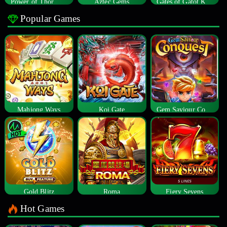
Power of Thor Megaways
Aztec Gems
Gates of Gatot Kaca
Popular Games
Mahjong Ways
Koi Gate
Gem Saviour Conquest
Gold Blitz
Roma
Fiery Sevens
Hot Games