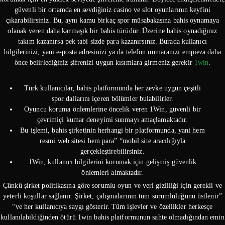
güvenli bir ortamda en sevdiğiniz casino ve slot oyunlarının keyfini
çıkarabilirsiniz. Bu, aynı kamu birkaç spor müsabakasına bahis oynamaya
olanak veren daha karmaşık bir bahis türüdür. Üzerine bahis oynadığınız
takım kazanırsa pek tabi sizde para kazanırsınız. Burada kullanıcı
bilgilerinizi, yani e-posta adresinizi ya da telefon numaranızı empieza daha
önce belirlediğiniz şifrenizi uygun kısımlara girmeniz gerekir
1win
.
Türk kullanıcılar, bahis platformunda her zevke uygun çeşitli
spor dallarını içeren bölümler bulabilirler.
Oyuncu koruma önlemlerine öncelik veren 1Win, güvenli bir
çevrimiçi kumar deneyimi sunmayı amaçlamaktadır.
Bu işlemi, bahis şirketinin herhangi bir platformunda, yani hem
resmi web sitesi hem para” “mobil site aracılığıyla
gerçekleştirebilirsiniz.
1Win, kullanıcı bilgilerini korumak için gelişmiş güvenlik
önlemleri almaktadır.
Çünkü şirket politikasına göre sorumlu oyun ve veri gizliliği için gerekli ve
yeterli koşullar sağlanır. Şirket, çalışmalarının tüm sorumluluğunu üstlenir”
“ve her kullanıcıya saygı gösterir. Tüm işlevler ve özellikler herkesçe
kullanılabildiğinden ötürü 1win bahis platformunun sahte olmadığından emin