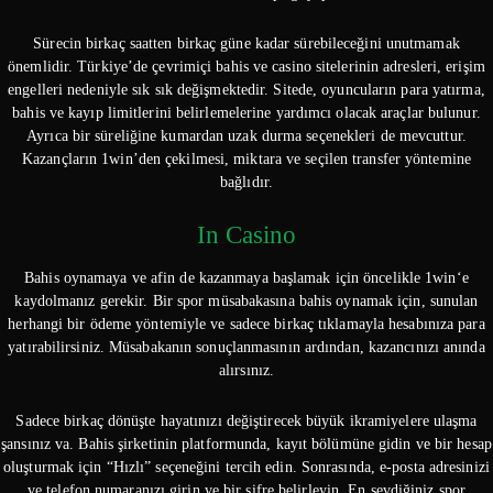
Sürecin birkaç saatten birkaç güne kadar sürebileceğini unutmamak
önemlidir. Türkiye’de çevrimiçi bahis ve casino sitelerinin adresleri, erişim
engelleri nedeniyle sık sık değişmektedir. Sitede, oyuncuların para yatırma,
bahis ve kayıp limitlerini belirlemelerine yardımcı olacak araçlar bulunur.
Ayrıca bir süreliğine kumardan uzak durma seçenekleri de mevcuttur.
Kazançların 1win’den çekilmesi, miktara ve seçilen transfer yöntemine
bağlıdır.
In Casino
Bahis oynamaya ve afin de kazanmaya başlamak için öncelikle 1win‘e
kaydolmanız gerekir. Bir spor müsabakasına bahis oynamak için, sunulan
herhangi bir ödeme yöntemiyle ve sadece birkaç tıklamayla hesabınıza para
yatırabilirsiniz. Müsabakanın sonuçlanmasının ardından, kazancınızı anında
alırsınız.
Sadece birkaç dönüşte hayatınızı değiştirecek büyük ikramiyelere ulaşma
şansınız va. Bahis şirketinin platformunda, kayıt bölümüne gidin ve bir hesap
oluşturmak için “Hızlı” seçeneğini tercih edin. Sonrasında, e-posta adresinizi
ve telefon numaranızı girin ve bir şifre belirleyin. En sevdiğiniz spor