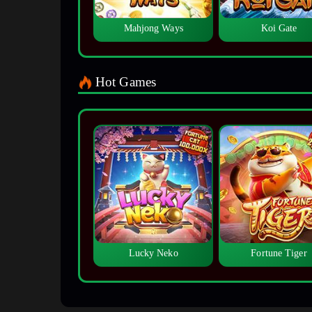
Mahjong Ways
Koi Gate
Hot Games
Lucky Neko
Fortune Tiger