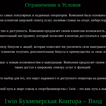
Ограничения и Условия
 из самых популярных и надежных операторов. Компания была основана в
оим клиентам широкий спектр услуг, включая ставки на спорт, киберспор
ство и доступность. Компания предлагает своим клиентам возможность де
олнительный инструмент, который позволяет клиентам доступаться к сер
ектр бонусов и акций, которые помогают им увеличить свои выигрыши.
т клиентам получать дополнительные бонусы и преимущества за свою ло
 шаг к новым возможностям и выигрышам. Компания предлагает своим к
также доступ к широкому спектру услуг и функций.
это выбор для тех, кто ищет надежного и доступного оператора на рынке
вой путь в мире ставок и спортбукмекерства с 1win – это ваш путь к 
1win Букмекерская Контора – Вход