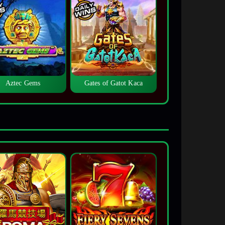
Aztec Gems
Gates of Gatot Kaca