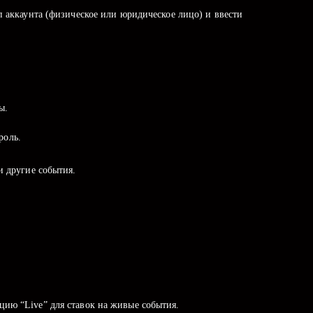
п аккаунта (физическое или юридическое лицо) и ввести
ы.
роль.
и другие события.
ию “Live” для ставок на живые события.