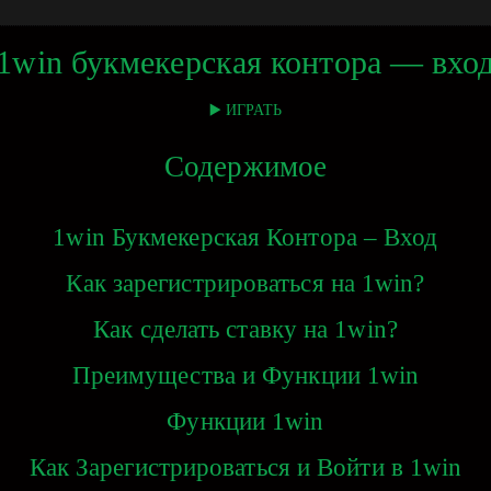
1win букмекерская контора — вхо
▶️ ИГРАТЬ
Содержимое
1win Букмекерская Контора – Вход
Как зарегистрироваться на 1win?
Как сделать ставку на 1win?
Преимущества и Функции 1win
Функции 1win
Как Зарегистрироваться и Войти в 1win