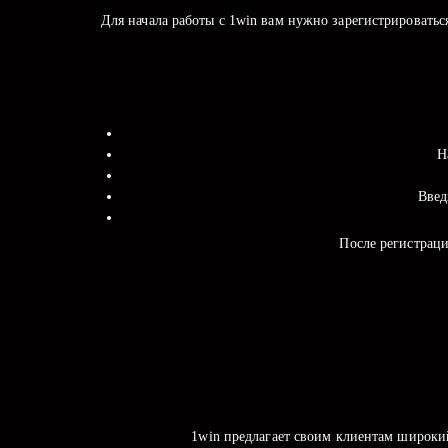
Для начала работы с 1win вам нужно зарегистрироватьс
Н
Введ
После регистраци
1win предлагает своим клиентам широки