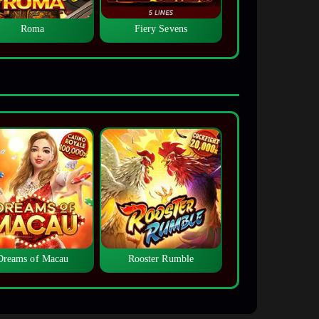
Roma
Fiery Sevens
Dreams of Macau
Rooster Rumble