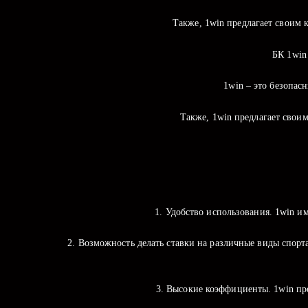
Также, 1win предлагает своим 
БК 1win 
1win – это безопас
Также, 1win предлагает свои
1. Удобство использования. 1win и
2. Возможность делать ставки на различные виды спорта
3. Высокие коэффициенты. 1win пр