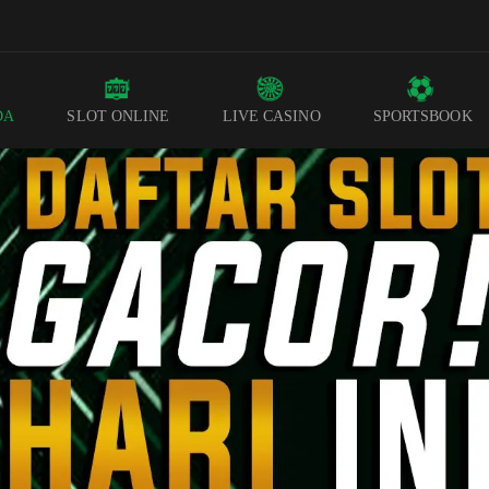
DA
SLOT ONLINE
LIVE CASINO
SPORTSBOOK