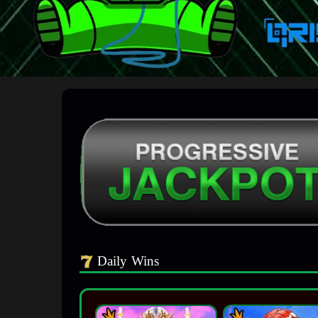
Daily Wins