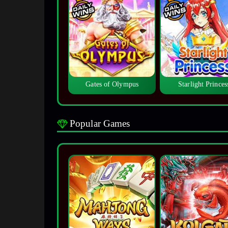
Gates of Olympus
Starlight Princes
Popular Games