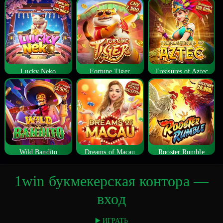
Lucky Neko
Fortune Tiger
Treasures of Aztec
Wild Bandito
Dreams of Macau
Rooster Rumble
1win букмекерская контора —
вход
▶️ ИГРАТЬ