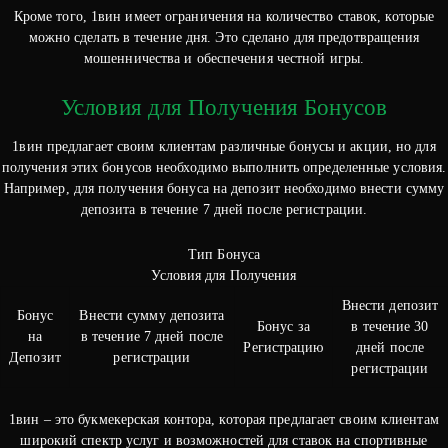
Кроме того, 1вин имеет ограничения на количество ставок, которые
можно сделать в течение дня. Это сделано для предотвращения
мошенничества и обеспечения честной игры.
Условия для Получения Бонусов
1вин предлагает своим клиентам различные бонусы и акции, но для
получения этих бонусов необходимо выполнить определенные условия.
Например, для получения бонуса на депозит необходимо внести сумму
депозита в течение 7 дней после регистрации.
Тип Бонуса
Условия для Получения
Внести депозит
Бонус
Внести сумму депозита
Бонус за
в течение 30
на
в течение 7 дней после
Регистрацию
дней после
Депозит
регистрации
регистрации
1вин – это букмекерская контора, которая предлагает своим клиентам
широкий спектр услуг и возможностей для ставок на спортивные