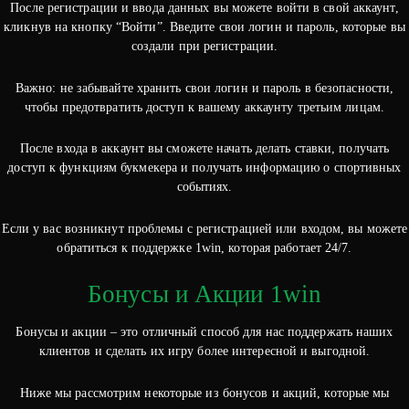
После регистрации и ввода данных вы можете войти в свой аккаунт,
кликнув на кнопку “Войти”. Введите свои логин и пароль, которые вы
создали при регистрации.
Важно: не забывайте хранить свои логин и пароль в безопасности,
чтобы предотвратить доступ к вашему аккаунту третьим лицам.
После входа в аккаунт вы сможете начать делать ставки, получать
доступ к функциям букмекера и получать информацию о спортивных
событиях.
Если у вас возникнут проблемы с регистрацией или входом, вы можете
обратиться к поддержке 1win, которая работает 24/7.
Бонусы и Акции 1win
Бонусы и акции – это отличный способ для нас поддержать наших
клиентов и сделать их игру более интересной и выгодной.
Ниже мы рассмотрим некоторые из бонусов и акций, которые мы