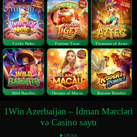
Lucky Neko
Fortune Tiger
Treasures of Aztec
Wild Bandito
Dreams of Macau
Rooster Rumble
1Win Azerbaijan – İdman Mərcləri
və Casino saytı
▶️ OYNA