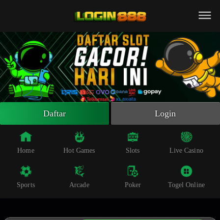
Beranda
Slot Online
Live Casino
Sportsbook
Arcade
Togel Online
Daftar
Login
Poker
Whatsapp
Home
Hot Games
Slots
Live Casino
Telegram
Sports
Arcade
Poker
Togel Online
Livechat