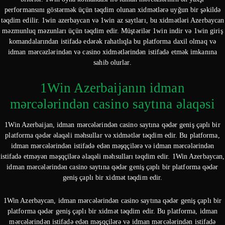
performansını göstərmək üçün təqdim olunan xidmətlərə uyğun bir şəkildə
təqdim edilir. 1win azerbaycan və 1win az saytları, bu xidmətləri Azerbaycan
məzmunluq məzunları üçün təqdim edir. Müştərilər 1win indir və 1win giriş
komandalarından istifadə edərək rahatlıqla bu platforma daxil olmaq və
idman mərcəzlərindən və casino xidmətlərindən istifadə etmək imkanına
sahib olurlar.
1Win Azerbaijanın idman
mərcələrindən casino saytına əlaqəsi
1Win Azerbaijan, idman mərcələrindən casino saytına qədər geniş çaplı bir
platforma qədər əlaqəli məhsullar və xidmətlər təqdim edir. Bu platforma,
idman mərcələrindən istifadə edən məşqçilərə və idman mərcələrindən
istifadə etməyən məşqçilərə əlaqəli məhsulları təqdim edir. 1Win Azerbaycan,
idman mərcələrindən casino saytına qədər geniş çaplı bir platforma qədər
geniş çaplı bir xidmət təqdim edir.
1Win Azerbaycan, idman mərcələrindən casino saytına qədər geniş çaplı bir
platforma qədər geniş çaplı bir xidmət təqdim edir. Bu platforma, idman
mərcələrindən istifadə edən məşqçilərə və idman mərcələrindən istifadə