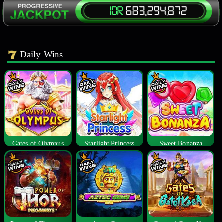
Daily Wins
Gates of Olympus
Starlight Princess
Sweet Bonanza